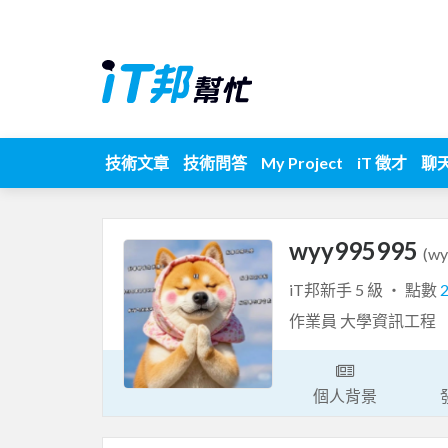
技術文章
技術問答
My Project
iT 徵才
聊
wyy995995
(w
iT邦新手 5 級 ‧ 點數
作業員 大學資訊工程
個人背景