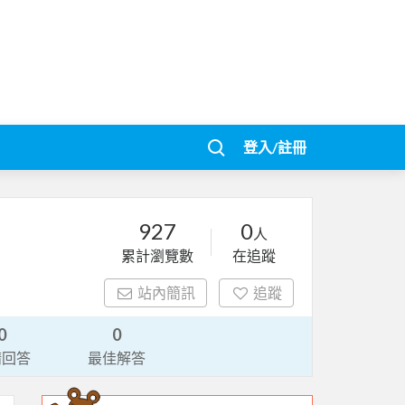
登入/註冊
927
0
人
累計瀏覽數
在追蹤
站內簡訊
追蹤
0
0
請回答
最佳解答