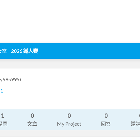
天室
2026 鐵人賽
yy995995)
21
1
0
0
0
發問
文章
My Project
回答
邀