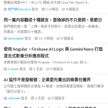
整機台灣製 MIT，4G LTE 模組 非大陸 DrayTek VigorC4...
由
林門神JanusLin
發文
5 小時前
0
個留言
同一篇內容翻成十種語言，要換掉的不只是詞，是節日
我們做的是一套「上傳一張孩子的照片，就寫出並畫出一本繪本」
的產品，內容要以十種語...
由
lumorakids
發文
15 小時前
0
個留言
使用 Angular、Firebase AI Logic 與 Gemini Nano 打造
混合式影像分析應用程式
本教學將示範如何使用 Angular、Firebase AI Logic 與 G...
由
Connie
發文
1 天前
0
個留言
AI 協作不是發帳號：企業要先畫出四條責任邊界
公司替工程師開好企業版 AI 帳號，治理其實還沒開始。 帳號只解決
「誰可以登入」...
由
ryanvale
發文
2 天前
0
個留言