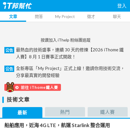
登入
文章
問答
My Project
徵才
聊天
按讚加入 iThelp 粉絲團追蹤
最熱血的技術盛事，連續 30 天的修煉【2026 iThome 鐵
公告
人賽】8 月 1 日賽事正式開啟！
全新專區「My Project」正式上線！邀請你用技術交流，
公告
分享最真實的開發經驗
前往 iThome鐵人賽
技術文章
熱門
鐵人賽
最新
船舶應用，近海 4G LTE，航運 Starlink 整合運用