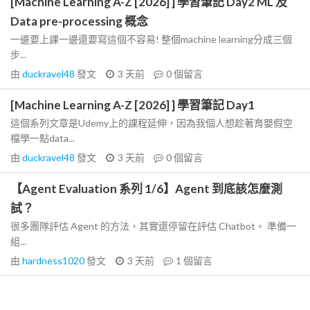
[Machine Learning A-Z [2026] ] 學習筆記 Day2 ML 及
Data pre-processing 概念
一邊要上課一邊還要寫這個不容易! 整個machine learning分成三個
步...
由
duckravel48
發文
3 天前
0
個留言
[Machine Learning A-Z [2026] ] 學習筆記 Day1
這個系列文章是Udemy上的課程延伸，因為我個人想趁著育嬰假空
檔學一點data...
由
duckravel48
發文
3 天前
0
個留言
【Agent Evaluation 系列 1/6】Agent 到底該怎麼測
試？
很多團隊評估 Agent 的方法，其實還停留在評估 Chatbot。 準備一
組...
由
hardness1020
發文
3 天前
1
個留言