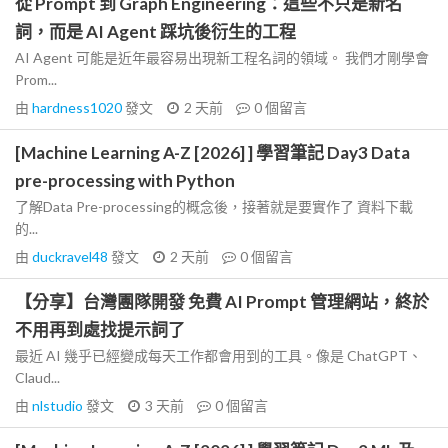
從 Prompt 到 Graph Engineering：這些不只是新名
詞，而是 AI Agent 踩坑後衍生的工程
AI Agent 可能是近年最容易出現新工程名詞的領域。 我們才剛學會
Prom...
由
hardness1020
發文
2 天前
0
個留言
[Machine Learning A-Z [2026] ] 學習筆記 Day3 Data
pre-processing with Python
了解Data Pre-processing的概念後，接著就是要實作了 資料下載
的...
由
duckravel48
發文
2 天前
0
個留言
【分享】台灣團隊開發 免費 AI Prompt 管理網站，終於
不用再到處找提示詞了
最近 AI 幾乎已經變成每天工作都會用到的工具。像是 ChatGPT、
Claud...
由
nlstudio
發文
3 天前
0
個留言