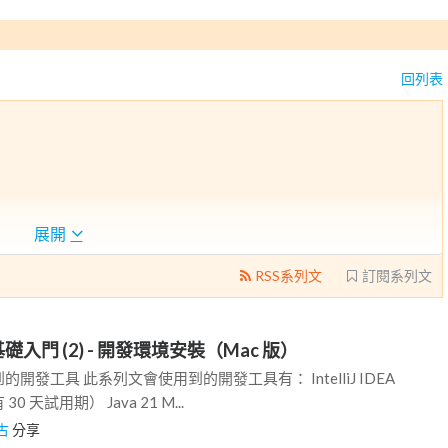
回列表
至沒聽過）Spring Boot 的人，了解 Spring Boot 到底是
展開
簡單的後端系統～
RSS系列文
訂閱系列文
ndows 雙版本）
 零基礎入門 (2) - 開發環境安裝（Mac 版）
、Json、RESTful、MVC 三層式架構）
開發工具 此系列文會使用到的開發工具有： IntelliJ IDEA
 30 天試用期） Java 21 M...
古
分享