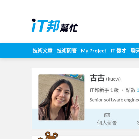
技術文章
技術問答
My Project
iT 徵才
聊
古古
(kucw)
iT邦新手 1 級 ‧ 點數
Senior software 
個人背景