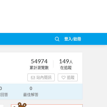
登入/註冊
54974
149
人
累計瀏覽數
在追蹤
站內簡訊
追蹤
0
0
請回答
最佳解答