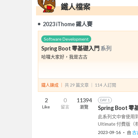
鐵人檔案
2023 iThome 鐵人賽
Software Development
Spring Boot 零基礎入門
系列
哈囉大家好，我是古古
這次希望可以透過 30 天的鐵人賽文章，讓沒接觸過（甚
什麼，以及如何運用 Spring Boot 搭建一個
鐵人鍊成 ｜
共 29 篇文章 ｜
114
人訂閱
內容預期會涵蓋：
1. Java 安裝以及 IntelliJ 安裝教學（Mac + Wi
2
0
11394
DAY 1
2. 介紹 Spring IoC 的概念
Like
留言
瀏覽
Spring Boot
3. 介紹 Spring MVC 的用法（包含 Http 協議
4. 介紹 Spring JDBC 的用法
此系列文中會使用到的
5. 實作一個簡單的 CRUD 後端系統
Ultimate 付費版（有
2023-09-16
‧ 由
古