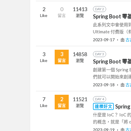
2
0
11413
DAY 2
Like
留言
瀏覽
Spring Boot
此系列文中會使用到的
Ultimate 付費版（有
2023-09-17
‧ 由
古
3
3
14858
DAY 3
Like
留言
瀏覽
Spring Boot 零
創建第一個 Spring
們就可以開始來創建你的第
2023-09-18
‧ 由
古
7
2
11521
DAY 4
Like
留言
瀏覽
Sprin
達標好文
什麼是 IoC？ IoC 
的概念，就是「將 ob
2023-09-19
‧ 由
古