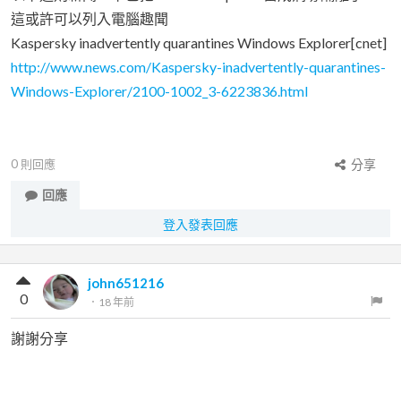
這或許可以列入電腦趣聞
Kaspersky inadvertently quarantines Windows Explorer[cnet]
http://www.news.com/Kaspersky-inadvertently-quarantines-
Windows-Explorer/2100-1002_3-6223836.html
0
則回應
分享
回應
登入發表回應
john651216
0
．
18 年前
謝謝分享