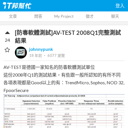
登入
文章
問答
My Project
徵才
聊天
[防毒軟體測試]AV-TEST 2008Q1完整測試
24
結果
johnnypunk
18 年前
‧
6077
瀏覽
AV-TEST是德國一家知名的防毒軟體測試單位
這份2008年Q1的測試結果，有些跟一般所認知的有所不同
各項表現都是Good以上的有：TrendMicro, Sophos, NOD 32,
FpoorSecure