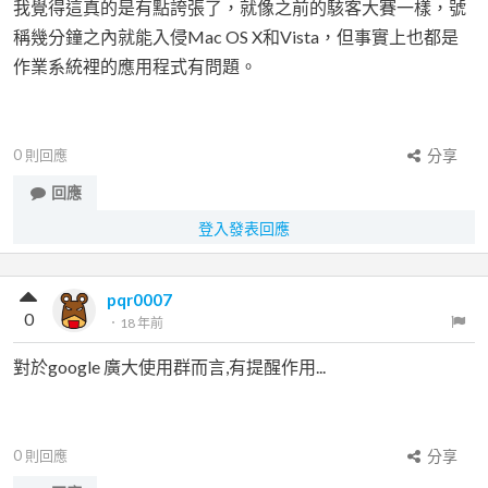
我覺得這真的是有點誇張了，就像之前的駭客大賽一樣，號
稱幾分鐘之內就能入侵Mac OS X和Vista，但事實上也都是
作業系統裡的應用程式有問題。
0
則回應
分享
回應
登入發表回應
pqr0007
0
．
18 年前
對於google 廣大使用群而言,有提醒作用...
0
則回應
分享