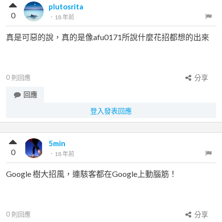
plutosrita
0
．
18 年前
真是可惡的說，真的是像afu0171所說什麼花招都想的出來
0
則回應
分享
回應
登入發表回應
5min
0
．
18 年前
Google 樹大招風，連駭客都在Google上動腦筋！
0
則回應
分享