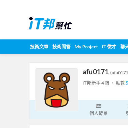
技術文章
技術問答
My Project
iT 徵才
聊
afu0171
(afu0171
iT邦新手 4 級 ‧ 點數
個人背景