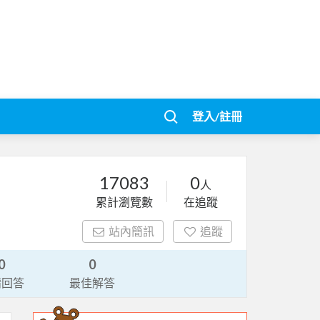
登入/註冊
17083
0
人
累計瀏覽數
在追蹤
站內簡訊
追蹤
0
0
請回答
最佳解答