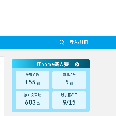
登入/註冊
iThome鐵人賽
參賽組數
團體組數
155
5
組
組
累計文章數
最後報名日
603
9/15
篇