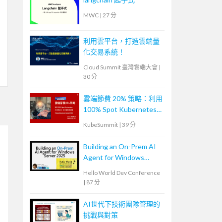
MWC
|
27 分
利用雲平台，打造雲端量
化交易系統！
Cloud Summit 臺灣雲端大會
|
30 分
雲端節費 20% 策略：利用
100% Spot Kubernetes
打造低成本、高可靠應用
KubeSummit
|
39 分
架構
Building an On-Prem AI
Agent for Windows
Server 2025: Hands-on
Hello World Dev Conference
System Maintenance
|
87 分
AI世代下技術團隊管理的
挑戰與對策