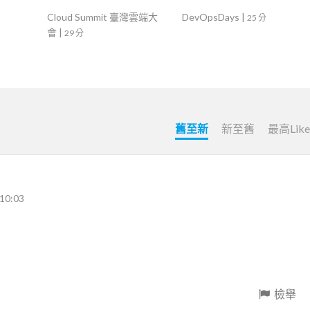
Cloud Summit 臺灣雲端大
DevOpsDays
|
25 分
會
|
29 分
舊至新
新至舊
最高Lik
10:03
檢舉