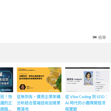
檢舉
成班！快
從無到有，運用企業架構
從 Vibe Coding 到 SDD：
保護的正
分析結合雲端技術加速業
AI 時代的小團隊開發流
訊網路學
務落地
程實驗