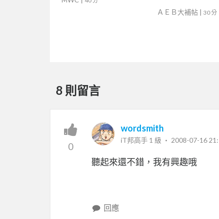
40 分
堂】
ＡＥＢ大補帖
|
30 分
8 則留言
wordsmith
iT邦高手 1 級 ‧
2008-07-16 21:
0
聽起來還不錯，我有興趣哦
回應