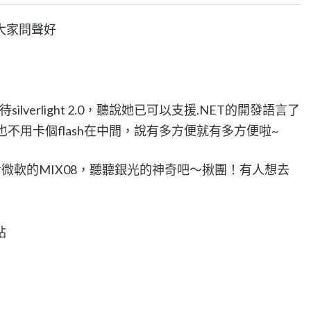
大家問聲好
lverlight 2.0，聽說她已可以支援.NET的開發語言了
也不用卡個flash在中間，說有多方便就有多方便啦~
微軟的MIX08，聽聽銀光的神奇吧～揪團！有人想去
站