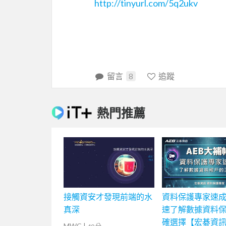
http://tinyurl.com/5q2ukv
留言
8
追蹤
熱門推薦
接觸資安才發現前端的水
資料保護專家速
真深
速了解數據資料
確選擇【宏碁資
MWC
|