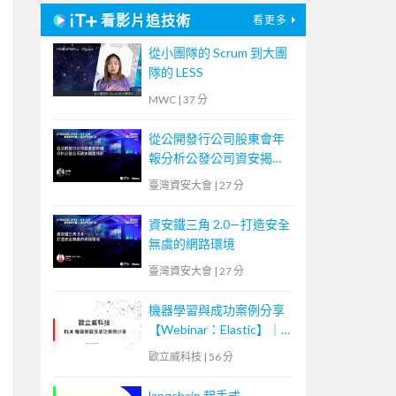
看影片追技術
看更多
從小團隊的 Scrum 到大團
隊的 LESS
MWC
|
37 分
從公開發行公司股東會年
報分析公發公司資安揭露
情形
臺灣資安大會
|
27 分
資安鐵三角 2.0—打造安全
無虞的網路環境
臺灣資安大會
|
27 分
機器學習與成功案例分享
【Webinar：Elastic】｜
歐立威科技
歐立威科技
|
56 分
langchain 起手式