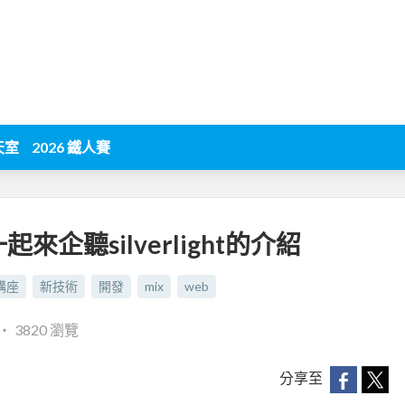
天室
2026 鐵人賽
來企聽silverlight的介紹
講座
新技術
開發
mix
web
‧
3820 瀏覽
分享至