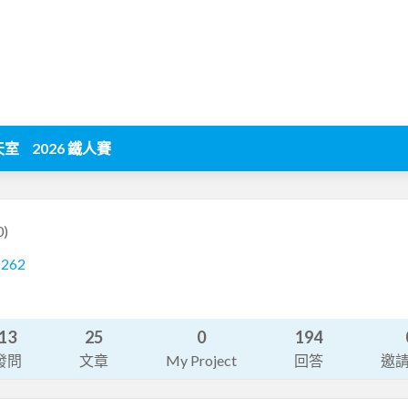
天室
2026 鐵人賽
0)
1262
13
25
0
194
發問
文章
My Project
回答
邀