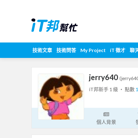
技術文章
技術問答
My Project
iT 徵才
聊
jerry640
(jerry64
iT邦新手 1 級 ‧ 點數
個人背景