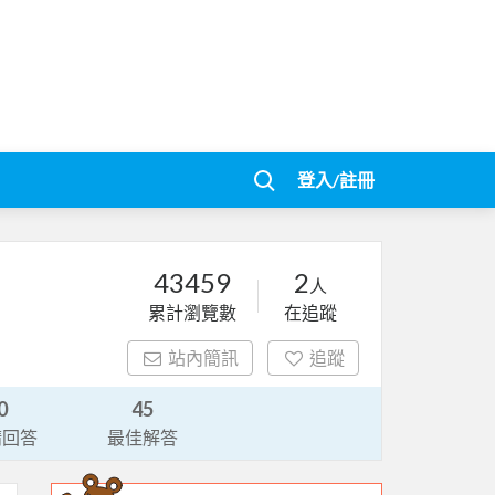
登入/註冊
43459
2
人
累計瀏覽數
在追蹤
站內簡訊
追蹤
0
45
請回答
最佳解答