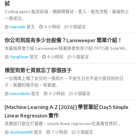
試
Coding agent 能改前端、開啟預覽站、登入、點完流程，最後附上
一張成功...
由
ryanvale
發文
4 小時前
0
個留言
你公司到底有多少台設備？Lansweeper 簡單介紹！
本篇我將會介紹 Lansweeper接著將會依序介紹 PRTG和 SolarWi...
由
YangSean
發文
4 小時前
0
個留言
模型到第七頁就忘了那個孩子
一位媽媽上傳了女兒的一張照片。不是生日也不是什麼特別的日
子，客廳的隨手拍，很普通...
由
lumorakids
發文
6 小時前
0
個留言
[Machine Learning A-Z [2026] ] 學習筆記 Day5 Simple
Linear Regression 實作
其實就只是在打基礎、simple linear regression在真實世界的...
由
duckravel48
發文
7 小時前
0
個留言