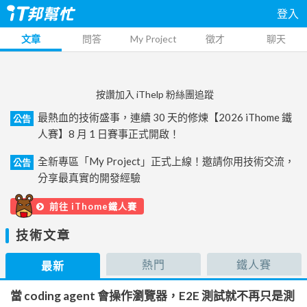
登入
文章
問答
My Project
徵才
聊天
按讚加入 iThelp 粉絲團追蹤
最熱血的技術盛事，連續 30 天的修煉【2026 iThome 鐵
公告
人賽】8 月 1 日賽事正式開啟！
全新專區「My Project」正式上線！邀請你用技術交流，
公告
分享最真實的開發經驗
前往 iThome鐵人賽
技術文章
熱門
鐵人賽
最新
當 coding agent 會操作瀏覽器，E2E 測試就不再只是測