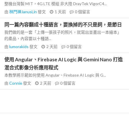
整機台灣製 MIT，4G LTE 模組 非大陸 DrayTek VigorC4...
由
林門神JanusLin
發文
1 天前
0
個留言
同一篇內容翻成十種語言，要換掉的不只是詞，是節日
我們做的是一套「上傳一張孩子的照片，就寫出並畫出一本繪本」
的產品，內容要以十種語...
由
lumorakids
發文
2 天前
0
個留言
使用 Angular、Firebase AI Logic 與 Gemini Nano 打造
混合式影像分析應用程式
本教學將示範如何使用 Angular、Firebase AI Logic 與 G...
由
Connie
發文
2 天前
0
個留言