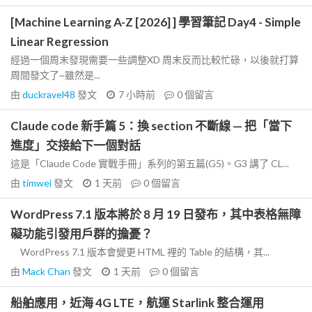
[Machine Learning A-Z [2026] ] 學習筆記 Day4 - Simple
Linear Regression
經過一個周末發現需要一些調整XD 周末反而比較忙碌，以後就打算
周間發文了~雖然是...
由
duckravel48
發文
7 小時前
0
個留言
Claude code 新手篇 5：換 section 不斷線 — 把「當下
進度」交接給下一個對話
這是「Claude Code 實戰手冊」系列的第五篇(G5)。G3 講了 CL...
由
timwei
發文
1 天前
0
個留言
WordPress 7.1 版本將於 8 月 19 日發布，其中表格無障
礙功能引發用戶群的擔憂？
WordPress 7.1 版本會變更 HTML 裡的 Table 的結構，其...
由
Mack Chan
發文
1 天前
0
個留言
船舶應用，近海 4G LTE，航運 Starlink 整合運用