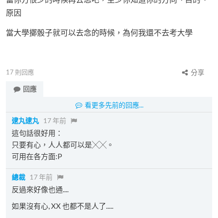
原因
當大學擲骰子就可以去念的時候，為何我還不去考大學
17
則回應
分享
回應
看更多先前的回應...
逮丸逮丸
17 年前
這句話很好用：
只要有心，人人都可以是╳╳。
可用在各方面:P
總裁
17 年前
反過來好像也通....
如果沒有心, XX 也都不是人了.....