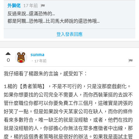
外獅佬
17 年前
反過來說...還滿恐怖的...
都是阿飄...恐怖哦...比司馬大師說的還恐怖哦...
登入發表回應
sunma
0
．
17 年前
我仔細看了楊跟朱的言論，感受如下：
1.楊的【勇者策略】，不是不可行的，只是沒那麼戲劇化。
如果你想要找的公司完全不需要人，而你西裝筆挺的去說不
管什麼職位你都可以你要免費工作三個月，這確實是誇張的
好笑了一點。但是如果說今天某家公司在缺人，而你的條件
看來多數符合，唯一缺乏的就是沒經驗，或者，他們在找的
就是沒經驗的人，你卻擔心你無法在眾多應徵者中出線，那
麼，楊的這個勇者策略就是很好的辦法。如果我是面試主管