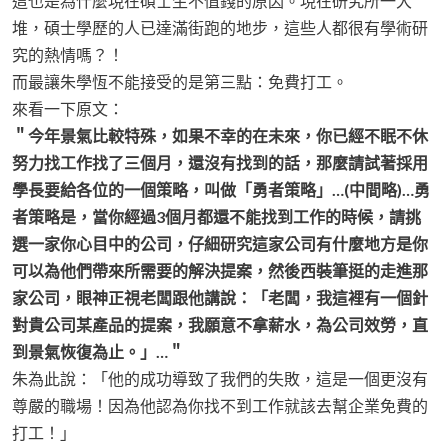
這也是為什麼現在碩士生不值錢的原因。現在研究所一大
堆，碩士學歷的人已達滿街跑的地步，這些人都很有學術研
究的熱情嗎？！
而最讓朱學恆不能接受的是第三點：免費打工。
來看一下原文：
＂今年景氣比較特殊，如果不幸的在未來，你已經不眠不休
努力找工作找了三個月，還沒有找到的話，那麼請試著採用
學長要給各位的一個策略，叫做「勇者策略」…(中間略)…勇
者策略是，當你經過3個月都還不能找到工作的時候，請挑
選一家你心目中的公司，仔細研究這家公司有什麼地方是你
可以為他們帶來所需要的解決提案，然後西裝筆挺的走進那
家公司，眼神正視老闆跟他講說：「老闆，我這裡有一個針
對貴公司某產品的提案，我願意不拿薪水，為公司效勞，直
到景氣恢復為止。」…＂
朱為此說：「他的成功導致了我們的失敗，這是一個更沒有
尊嚴的職場！因為他認為你找不到工作就該去幫企業免費的
打工！」