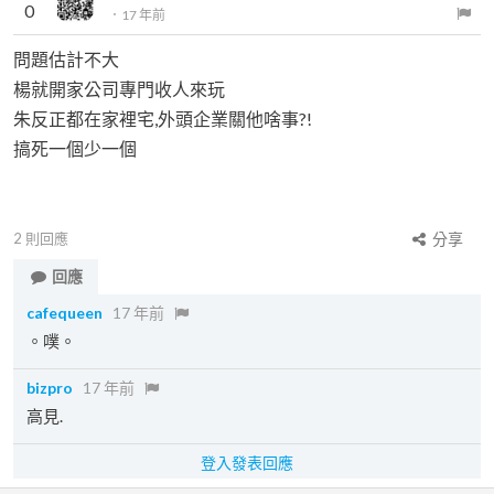
0
．
17 年前
問題估計不大
楊就開家公司專門收人來玩
朱反正都在家裡宅,外頭企業關他啥事?!
搞死一個少一個
2
則回應
分享
回應
cafequeen
17 年前
。噗。
bizpro
17 年前
高見.
登入發表回應