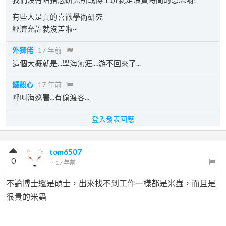
有些人是真的喜歡學術研究
經濟允許就沒差啦~
外獅佬
17 年前
這個大概就是...學海無涯....游不回來了...
鐵殼心
17 年前
呼叫海巡署...有偷渡客...
登入發表回應
tom6507
0
．
17 年前
不論博士還是碩士，出來找不到工作一樣都是米蟲，而且是
很貴的米蟲