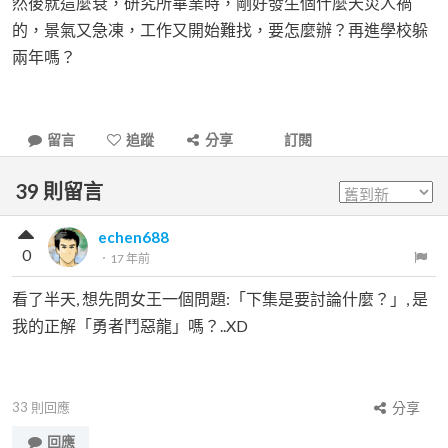
然後就這麼衰，研究所畢業時，剛好發生個什麼天災人禍
的，景氣又急凍，工作又開始難找，要怎麼辦？再進學校躲
兩年嗎？
留言
追蹤
分享
訂閱
39
則留言
echen688
0
．
17 年前
看了半天, 想先問女王一個問題:「下集是要討論什麼？」, 是
我的正解「勇者鬥惡龍」嗎？..XD
33
則回應
分享
回應