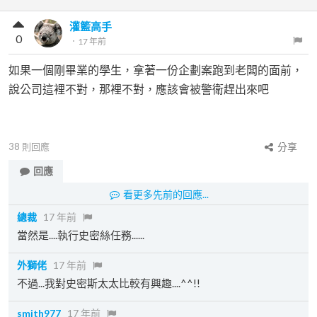
灌籃高手
0
．
17 年前
如果一個剛畢業的學生，拿著一份企劃案跑到老闆的面前，
說公司這裡不對，那裡不對，應該會被警衛趕出來吧
38
則回應
分享
回應
看更多先前的回應...
總裁
17 年前
當然是....執行史密絲任務......
外獅佬
17 年前
不過...我對史密斯太太比較有興趣....^^!!
smith977
17 年前