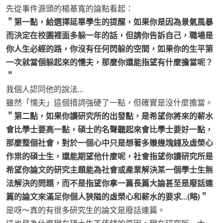
先從事件源頭的楊基寬的論點看起：
＂第一點，給選擇延畢學生的提醒，如果你是因為景氣風暴
而決定在校園裡面多躲一年的話，但請你告訴自己，職場是
你人生必經的路，你沒有任何閃躲的空間，如果你的生平第
一次就當個躲起來的懦夫，那麼你還能指望有什麼擔當呢？
＂
我個人認同他的說法…
雖然「懦夫」這個措詞強硬了一點，但確實是沒什麼擔當。
＂第二點，如果你讀研究所的出發點，是希望你將來的薪水
會比學士要高一點，碩士的名聲聽起來會比學士要好一點，
那麼整個社會，對於一個心中只是想著多賺幾塊錢及虛榮心
作祟的碩士生，還能期望他什麼呢，社會指望你讀研究所是
希望你論文的研究主題能為社會或產業解決某一個學士生無
法解決的問題，而不是指望你拿一篇長篇大論甚至是廢話連
篇的論文來滿足你個人狹隘的虛榮心和薪水的要求…(略)＂
是呀～真的有很多研究生的論文是廢話連篇。