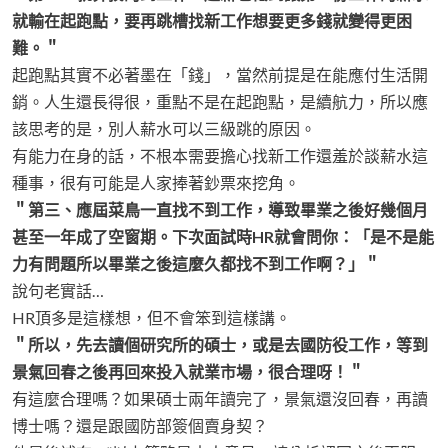
就輸在起跑點，要再跳槽找新工作想要更多錢就變得更困
難。＂
起跑點其實不必著墨在「錢」，當然前提是在能應付生活開
銷。人生還長得很，重點不是在起跑點，是續航力，所以應
該思考的是，別人薪水可以三級跳的原因。
有能力在身的話，不根本需要擔心找新工作還羞於談薪水這
種事，很有可能是人家捧著鈔票來挖角。
＂第三、應屆菜鳥一直找不到工作，導致畢業之後好幾個月
甚至一年成了空窗期。下次面試時HR就會問你：「是不是能
力有問題所以畢業之後這麼久都找不到工作啊？」＂
說句老實話…
HR頂多是這樣想，但不會笨到這樣講。
＂所以，先去讀個研究所的碩士，或是去國防役工作，等到
景氣回春之後再回來投入就業市場，很合理呀！＂
有這麼合理嗎？如果碩士兩年讀完了，景氣還沒回春，再讀
博士嗎？還是跟國防部簽個賣身契？