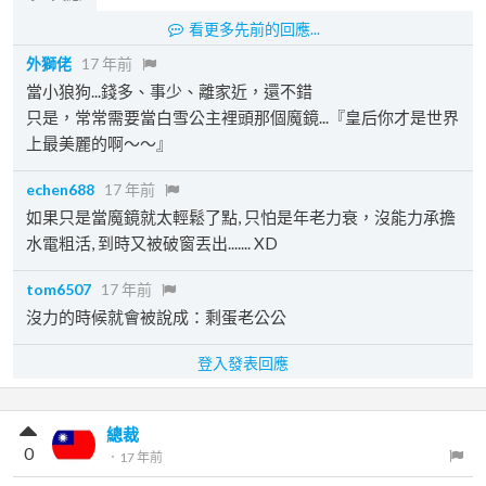
看更多先前的回應...
外獅佬
17 年前
當小狼狗...錢多、事少、離家近，還不錯
只是，常常需要當白雪公主裡頭那個魔鏡...『皇后你才是世界
上最美麗的啊～～』
echen688
17 年前
如果只是當魔鏡就太輕鬆了點, 只怕是年老力衰，沒能力承擔
水電粗活, 到時又被破窗丟出....... XD
tom6507
17 年前
沒力的時候就會被說成：剩蛋老公公
登入發表回應
總裁
0
．
17 年前