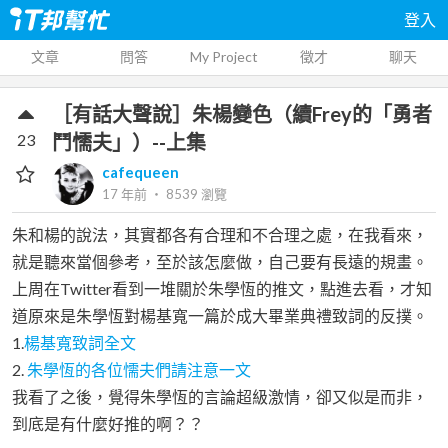
登入
文章
問答
My Project
徵才
聊天
［有話大聲說］朱楊變色（續Frey的「勇者
23
鬥懦夫」）--上集
cafequeen
17 年前
‧
8539
瀏覽
朱和楊的說法，其實都各有合理和不合理之處，在我看來，
就是聽來當個參考，至於該怎麼做，自己要有長遠的規畫。
上周在Twitter看到一堆關於朱學恆的推文，點進去看，才知
道原來是朱學恆對楊基寬一篇於成大畢業典禮致詞的反撲。
1.
楊基寬致詞全文
2.
朱學恆的各位懦夫們請注意一文
我看了之後，覺得朱學恆的言論超級激情，卻又似是而非，
到底是有什麼好推的啊？？