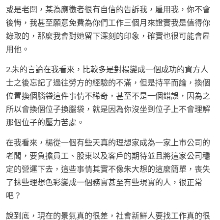
或是老闆，某為應徵者很有自信的告訴我，雇用我，你不會
後悔，我甚至願意免費為你們工作三個月來證實我是值得你
錄取的，那麼我會對她留下深刻的印象，確實也很可能會雇
用他。
2.朱的言論在我看來，比較多是對楊變成一個成功的資方人
士之後忘記了過往勞方的經驗的不滿，但是持平而論，換個
位置換個腦袋這件事情不稀奇，甚至不是一個錯誤，因為之
所以會換個位子換腦袋，就是因為你沒坐到位子上不會理解
那個位子的壓力苦處。
在我看來，楊從一個有些天真的理想家成為一家上市公司的
老闆，要負擔員工、股東以及客戶的期待並且將這家公司穩
定的營運下去，這些事情其實不像朱大想的這麼簡單，喪失
了抹些理想色彩變成一個務實甚至有些現實的人，很正常
吧？
說到底，現在的景氣真的很差，社會新鮮人要找工作真的很