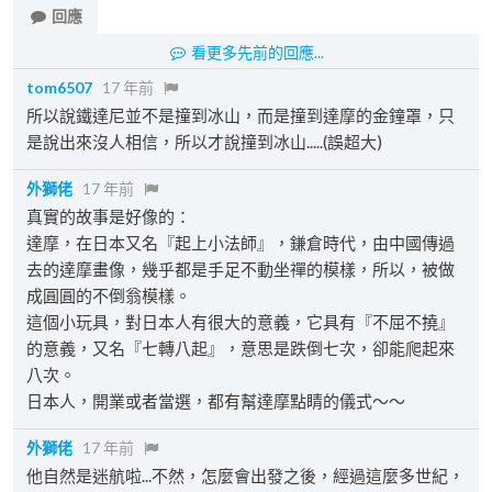
回應
看更多先前的回應...
tom6507
17 年前
所以說鐵達尼並不是撞到冰山，而是撞到達摩的金鐘罩，只
是說出來沒人相信，所以才說撞到冰山.....(誤超大)
外獅佬
17 年前
真實的故事是好像的：
達摩，在日本又名『起上小法師』，鎌倉時代，由中國傳過
去的達摩畫像，幾乎都是手足不動坐禪的模樣，所以，被做
成圓圓的不倒翁模樣。
這個小玩具，對日本人有很大的意義，它具有『不屈不撓』
的意義，又名『七轉八起』，意思是跌倒七次，卻能爬起來
八次。
日本人，開業或者當選，都有幫達摩點睛的儀式～～
外獅佬
17 年前
他自然是迷航啦...不然，怎麼會出發之後，經過這麼多世紀，