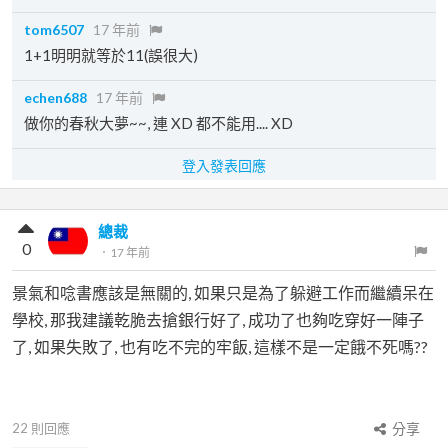
tom6507
17 年前
1+1明明就等於11(誤很大)
echen688
17 年前
做你的春秋大夢~~, 連 XD 都不能用.... XD
登入發表回應
總裁
0
．
17 年前
景氣和唸書應該是無關的, 如果只是為了躲避工作而繼續呆在
學校, 那我建議乾脆去搶銀行好了, 成功了也夠吃穿好一陣子
了, 如果失敗了, 也有吃不完的牢飯, 這樣不是一定餓不死嗎??
22
則回應
分享