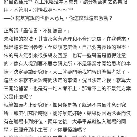
他最後補充**”以上策略是本人意見，請分析認同之後再服
用，不管用可別怪我啊～～～”**
──＞楊基寬說的也個人意見，你怎麼就這麼激動？
正所謂「盡信書，不如無書。」
朱和楊的說法，其實都各有合理和不合理之處，在我看來，
就是聽來當個參考，至於該怎麼做，自己要有長遠的規畫。
朱的高人氣引來很多網友回應，也有一些聲音是值得注意
的，像有人提到要不要念研究所，不是畢業才開始思考的事
情，決定要讀研究所，大三就要開始找補習班準備考試了。
這些本來就不是短時間決定的事情，況且決定之後，就算大
三開始補習，也是有一堆人考不上，那考不上的不景氣方案
又是什麼呢？
就算如願考上研究所，如果你是為了躲過不景氣才念研究
所，那麼研究所時期，剛好景氣好轉，結果你因為念書而沒
有在職場卡到好位，兩年之後，大學畢業就進入職場的同
學，已經升到小主管了，你要怪誰嗎？