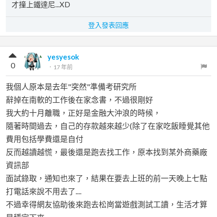
才撞上鐵達尼...XD
登入發表回應
yesyesok
0
．
17 年前
我個人原本是去年"突然"準備考研究所
辭掉在南軟的工作後在家念書，不過很剛好
我大約十月離職，正好是金融大沖浪的時候，
隨著時間過去，自己的存款越來越少(除了在家吃飯睡覺其他
費用包括學費還是自付
反而越讀越慌，最後還是跑去找工作，原本找到某外商藥廠
資訊部
面試錄取，通知也來了，結果在要去上班的前一天晚上七點
打電話來說不用去了....
不過幸得網友協助後來跑去松崗當遊戲測試工讀，生活才算