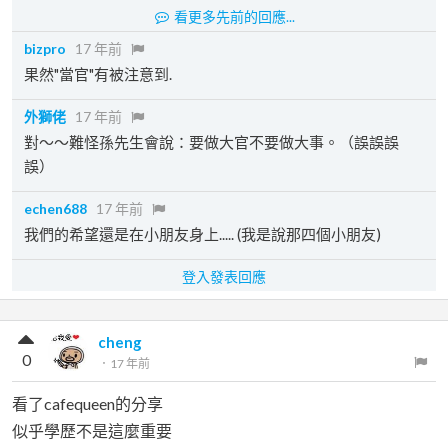
看更多先前的回應...
bizpro
17 年前
果然"當官"有被注意到.
外獅佬
17 年前
對～～難怪孫先生會說：要做大官不要做大事。（誤誤誤
誤）
echen688
17 年前
我們的希望還是在小朋友身上..... (我是說那四個小朋友)
登入發表回應
cheng
0
．
17 年前
看了cafequeen的分享
似乎學歷不是這麼重要