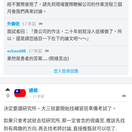
經不實際使用了，請先到現場實際瞭解公司的作業流程三個
月後我們再來討論。
外獅佬
17 年前
面試者回：『貴公司的作法，二十年前就沒人這樣做了，所
以，還是請您過目一下在下的論文吧～～』
echen688
17 年前
果然是勇者的答案...... (照樣丟出)
登入發表回應
總裁
0
．
17 年前
決定要讀研究所，大三就要開始找補習班準備考試了。
如果只會考試就去唸研究所, 那一定會念的很痛苦, 應該先找
到有興趣的方向, 再去找老師討論, 直接推甄就可以唸了.