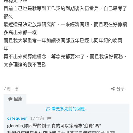
是穩定下來
目前自己也是就等到工作契約到期後入伍當兵，自己思考了
很久
最近還是決定放棄研究所，一來經濟問題，而且現在好像讀
多高出來都一樣
而且我大學重考一年加讀夜間部五年已經比同年紀的晚兩
年，
再不出來就算繼續念，等念完都要30了，而且我偏好實務，
太多理論的我不喜歡
7
則回應
分享
回應
看更多先前的回應...
cafequeen
17 年前
glennlin,你同學的例子,真的可以定義為"浪費"嗎?
我們沒有暗指念研究所或博士班就是浪費時間的意思唷!