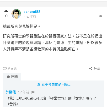
echen688
0
．
17 年前
總裁所言與見解極是。
研究所碩士的學習重點在於習得研究方法，並不是在於提出
什麼驚世的發現與理論，那反而是博士生的重點，所以很多
人其實弄不清楚各級教育的本質與重點何在。
20
則回應
分享
回應
看更多先前的回應...
外獅佬
17 年前
（驚）...那...那...那...可以寫『極樂世界』跟『女鬼』嗎？？
（
發抖
）