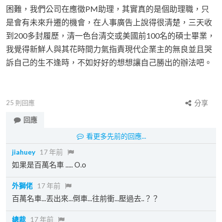
困難，我們公司在應徵PM助理，其實真的是個助理職，只
是會有未來升遷的機會，在人事廣告上說得很清楚，三天收
到200多封履歷，清一色台清交或美國前100名的碩士畢業，
我覺得新鮮人與其花時間力氣指責現代企業主的無良並且哭
訴自己的生不逢時，不如好好的想想讓自己勝出的辦法吧。
25
則回應
分享
回應
看更多先前的回應...
jiahuey
17 年前
如果是百萬名車 ..... O.o
外獅佬
17 年前
百萬名車...丟出來...倒車...往前衝...壓過去..？？
總裁
17 年前