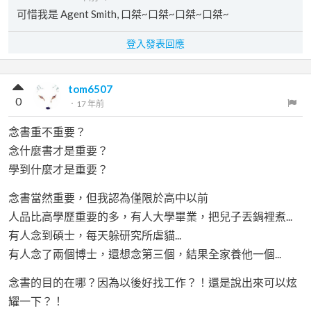
可惜我是 Agent Smith, 口桀~口桀~口桀~口桀~
登入發表回應
tom6507
0
．
17 年前
念書重不重要？
念什麼書才是重要？
學到什麼才是重要？
念書當然重要，但我認為僅限於高中以前
人品比高學歷重要的多，有人大學畢業，把兒子丟鍋裡煮...
有人念到碩士，每天躲研究所虐貓...
有人念了兩個博士，還想念第三個，結果全家養他一個...
念書的目的在哪？因為以後好找工作？！還是說出來可以炫
耀一下？！