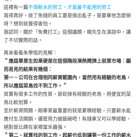
這裡有一篇
不領薪水的勞工，才是最不能用的勞工
寫得真好，收了免錢的員工要是搞出亂子，是要拿他怎麼辦
呀？想到就覺得害怕。
我認同，關於「免費打工」這個議題，楊先生在演說中，講
了不切實際的話。
再來看看朱學恆的見解：
＂應屆畢業生如果硬是在這個階段湊熱鬧擠上就業市場：顯
而易見的結果有幾個：
第一、公司在合理相同薪資範圍內，當然用有經驗的老鳥，
所以應屆菜鳥找不到工作。＂
其實有很多工作的性質，是砍掉有經驗的老鳥，用便宜的菜
鳥比較划算。
至於薪資問題，剛畢業最重要的就是累積經驗，只要薪水能
應付生活開銷，儘管用力搶飯碗吧！有錢拿又可以學經驗，
絕對是比蹲在家裡當米蟲強。
＂第二、就算找的到工作，起薪也低到讓第一份工作的薪水