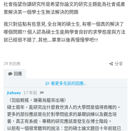
社會指望你讀研究所是希望你論文的研究主題能為社會或產
業解決某一個學士生無法解決的問題
我只對這點有些意見, 全台灣的碩士生, 有哪一個真的解決了
哪個問題?? 個人認為碩士生能夠學會良好的求學態度與方法
就已經很不錯了, 其他.....畢業以後再慢慢學吧!!!
28
則回應
分享
回應
看更多先前的回應...
jiahuey
17 年前
（羽扇輕搖，端著烏龍茶出場）
碩士兩年，能研究出什麼救世濟人的大學問是值得商榷的。
更多的部份應該是在於對學問追求的基礎訓練以及觀念培
養，真正有系統、專精的研究應該是發生在博士階段。
以前有一個很常聽到的說法：您的碩士論文題目十年前就已