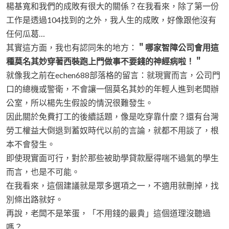
楊基寬和我們的成敗有很大的關係？在我看來，除了第一份
工作是透過104找到的之外，我人生的成敗，好像跟他沒有
任何瓜葛…
其實這方面，我也有認同朱的地方：
＂哪家智障公司會用這
種莫名其妙穿著西裝跑上門做事不要錢的神經病啦！＂
就像我之前在echen688部落格的留言：就現實而言，公司門
口的總機或警衛，不會讓一個莫名其妙的年輕人進到老闆辦
公室，所以楊先生假設的情況很難發生。
因此關於免費打工的後續話題，像是吃穿靠什麼？還有台灣
勞工權益大倒退到蓄奴時代以前的言論，就都不用談了，根
本不會發生。
即使現實面可行，對於那些被助學貸款壓得喘不過氣的學生
而言，也是不可能。
在我看來，這個建議就是眾多選項之一，不適用就刪掉，找
別條出路就好。
再說，老闆不是笨蛋，「不用錢的最貴」這個道理沒聽過
嗎？