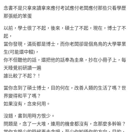
念書不是只拿來讀拿來應付考試應付老闆應付那些只看學歷
那張紙的笨蛋
以前，學士很了不起，後來，碩士了不起，現在，博士了不
起，
當你發現，滿街都是博士，而你老闆卻是個鳥鳥的大學畢業
生(可能還中輟)，
你不但聽他的話，還把他的話奉為圭臬，抄在小冊子上，每
天睡覺前研讀一遍
誰比較了不起？！
當你念到了碩士博士，目的何在，改善人類的生活了嗎？世
界變得和平了嗎？
如果沒有，念來何用。
沒錯，書到用時方恨少。
問題是，念了一大堆，連用的機會都沒有，念那麼多幹嘛？
當你方恨少的時候再去念吧，至少你知道你的方向、目的、