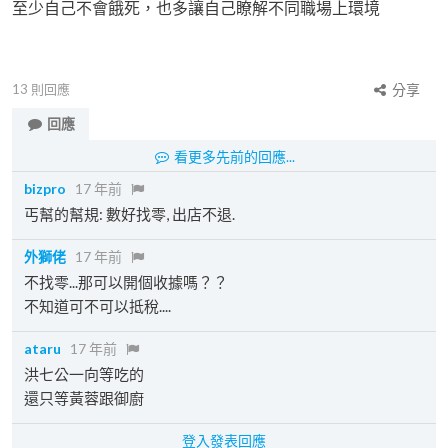
至少自己不會餓死，也多讓自己瞭解不同職場上環境
13
則回應
分享
回應
看更多先前的回應...
bizpro
17 年前
丐幫的幫規: 數好找零, 出店不退.
外獅佬
17 年前
不找零...那可以開個收據嗎？？
不知道可不可以抵稅....
ataru
17 年前
洪七公一向等吃的
還只等黃蓉跟御廚
登入發表回應