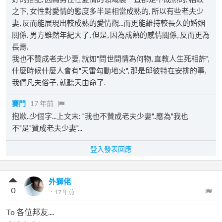
之下, 女性對愛情的態度多半是相當成熟的, 所以有些老夫少
妻, 反而能展現出較成熟的愛情觀...而更能維持較長久的婚姻
關係. 男方雖然年紀大了, 但是, 因為成熟的感情關係, 反而更為
長壽.
我也不贊成老夫少妻, 就如"問世間情為何物, 直教人生死相許",
什麼時候什麼人會有"天雷勾動地火", 那是邱彼特在安排的事,
我們凡夫俗子, 就聽天由命了.
賽門
17 年前
抱歉..少個字...上文末: "我也不贊成老夫少妻"..應為"我也
不"是"贊成老夫少妻"...
登入發表回應
外獅佬
0
．
17 年前
To 各位邦友....