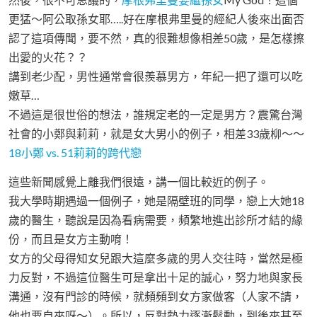
更猛～阿公取孫女耶…..好在摩根弗里曼的經紀人後來出面否
認了這項傳聞，要不然，真的很難想像相差50歲，是怎樣擦
出愛的火花？？
講到老少配，男性通常會很羨慕男方，年紀一把了還可以吃
嫩草…
不過這是很世俗的想法，誰規定老的一定是男方？震驚台灣
社會的小鄭與莉莉，就是女大男小的例子，相差33歲柳～～
18小鄭 vs. 51莉莉的跨代戀
這些新聞感覺上離我們很遠，講一個比較近的例子。
我大學時期遇過一個例子，她是隔壁班的同學，戀上大她18
歲的醫生，聽說是因為看病需要，頻繁地進出診所才結的緣
份，而且是女方主動唷！
女方的父母得知女兒跟大這麼多歲的男人交往時，當然是極
力反對，不過這位醫生可是拿出十足的誠心，努力地與家長
溝通，沒有門診的時候，就頻頻到女方家做客（人家不請，
他也要自來呀～）。所以，反對勢力逐漸鬆動，到後來甚至