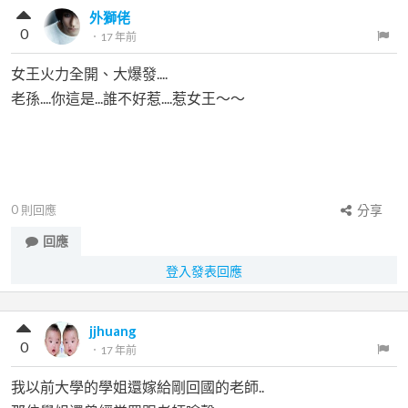
外獅佬
0
．
17 年前
女王火力全開、大爆發....
老孫....你這是...誰不好惹....惹女王～～
0
則回應
分享
回應
登入發表回應
jjhuang
0
．
17 年前
我以前大學的學姐還嫁給剛回國的老師..