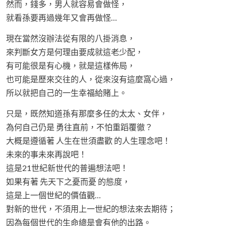
然而，錢多，男人就容易會做怪，
就看孫要再過幾年又會再做怪…
現在當然沒辦法從有限的八掛消息，
來判斷女方是何理由要成就這老少配，
有可能很是有心機，就是這樣佈局，
也可能是歷來交往的人，從來沒有這麼窩心過，
所以就把自己的一生幸福給賭上。
只是，既然知道孫有那麼多任的太太、女伴，
為何自己仍是 勇往直前，不怕重蹈覆徹？
大概是遵循著 人生在世須盡歡 的人生理念吧！
未來的事未來再說吧！
這是21世紀新世代的普遍想法吧！
如果有著 先天下之憂而憂 的態度，
這是上一個世紀的價值觀…
對新的世代，不須用上一世紀的想法來去期待；
因為每個世代的生命總是會有他的出路。