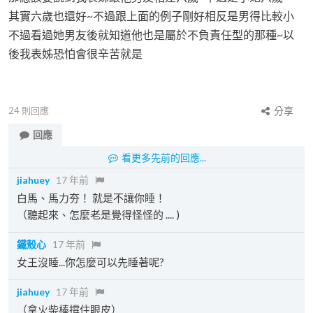
其實六歲也還好~不過跟上面的例子剛好相反是男得比較小
不過看過她男友後就知道他也是屬於不負責任型的那種~以
後我表姊恐怕會很辛苦就是
24
則回應
分享
回應
看更多先前的回應...
jiahuey
17 年前
白馬、馬力夯！ 就是不讓你睡！
（聽起來、怎麼老是覺得怪怪的 .... )
鐵殼心
17 年前
女王沒睡...你怎麼可以先睡著呢?
jiahuey
17 年前
（拿火柴棒撐住眼皮）