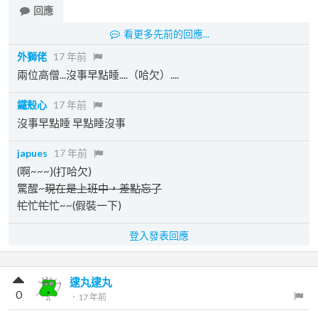
回應
看更多先前的回應...
外獅佬
17 年前
兩位高僧...沒事早點睡....（哈欠）....
鐵殼心
17 年前
沒事早點睡 早點睡沒事
japues
17 年前
(啊~~~)(打哈欠)
驚醒~
現在是上班中，差點忘了
忙
忙
忙
忙~~(假裝一下)
登入發表回應
逮丸逮丸
0
．
17 年前