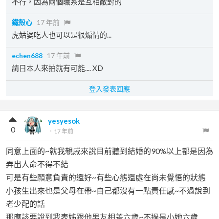
不行，因為兩個職系是互相敵對的
鐵殼心
17 年前
虎姑婆吃人也可以是很煽情的...
echen688
17 年前
請日本人來拍就有可能.... XD
登入發表回應
yesyesok
0
．
17 年前
同意上面的~就我親戚來說目前聽到結婚的90%以上都是因為
弄出人命不得不結
可是有些願意負責的還好~有些心態還處在尚未覺悟的狀態
小孩生出來也是父母在帶~自己都沒有一點責任感~不過說到
老少配的話
那應該要說到我表姊跟他男友相差六歲~不過是小她六歲