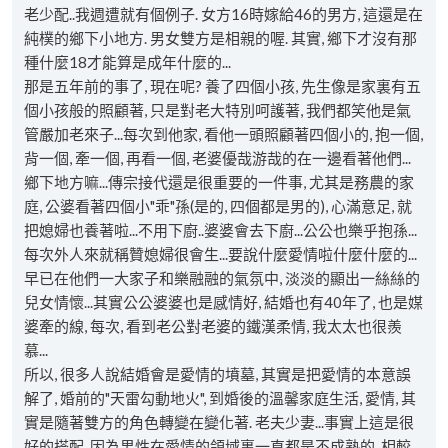
老少配..我週遭就有個例子. 女方16時嫁給46的男方, 這還是在
純樸的鄉下小地方. 男女雙方是相親的喔. 其實, 鄉下才沒有那
種什麼18才能算是成年什麼的...
那是五年前的事了, 現在呢? 養了四個小孩, 先生像是家裏有五
個小孩般的照顧著, 只是對老大特別呵護著, 我們都笑他是氣
管嚴加老來子...每次到他家, 看他一頭照顧著四個小的, 抱一個,
背一個, 牽一個, 再看一個, 老婆優哉游哉的在一邊看著他們...
鄉下地方嘛...傳宗接代還是很重要的一件事, 尤其是務農的家
庭, 公婆看著四個小"乖"孫(是的, 四個都是男的), 心滿意足, 就
把媳婦也養著啦...不用下廚..婆婆會去下廚...公公也樂乎抱孫...
每次外人來就稱贊媳婦很會生...要說什麼愛情啦什麼什麼的...
早已在他們一大家子和樂融融的氣氛中, 淡淡的顯出一絲絲的
兒女情懷...其實公公婆婆也是感情好, 結婚也有40年了, 也是媒
婆牽的線, 每次, 看到老公對老婆的鐵漢柔情, 我太太也很羨
慕...
所以, 很多人說結婚會是愛情的墳墓, 其實是把愛情的本意誤
解了, 婚前的"天雷勾動地火", 到婚後的溫馨家庭生活, 愛情, 其
實是隨著雙方的角色轉變在變化著. 老夫少妻...事實上這是很
好的搭配, 因為男性在愛情的領域裏一直都是不成熟的, 相較