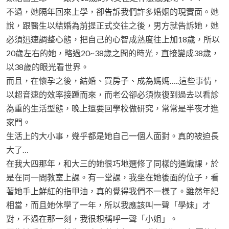
不過，她隔年回來上學，卻告訴我們許多婚姻的現實面。她
說，跟醫生以結婚為前提正式交往之後，男方就告訴她，她
必須迅速調整心態，把自己的心智成熟度往上加18歲，所以
20歲左右的她，略過20~38歲之間的時光，直接變成38歲，
以38歲的眼光看世界。
而且，在懷孕之後，結婚、買房子、成為媽媽…..這些事情，
以超音速的效率接踵而來，而老公卻必須恢復到過去以看診
為重的生活型態，晚上還要回學校做研究，常常是半夜才進
家門。
生活上的大小事，幾乎都是她自己一個人面對。真的被迫長
大了…
在我大四那年，和大三的她很巧地選修了同樣的通識課，於
是在同一間教室上課。有一堂課，我坐在她後面的位子，看
著她手上鮮紅的指甲油，真的覺得我們不一樣了。雖然年紀
相當，而且她休學了一年，所以我應該叫一聲「學妹」才
對，不過在那一刻，我很想稱呼一聲「小姐」。