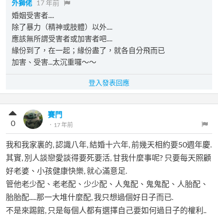
外獅佬
17 年前
婚姻受害者....
除了暴力（精神或肢體）以外....
應該無所謂受害者或加害者吧....
緣份到了，在一起；緣份盡了，就各自分飛而已
加害、受害...太沉重囉～～
登入發表回應
賽門
0
．
17 年前
我和我家裏的, 認識八年, 結婚十六年, 前幾天相約要50週年慶.
其實, 別人談戀愛談得要死要活, 甘我什麼事呢? 只要每天照顧
好老婆、小孩健康快樂, 就心滿意足.
管他老少配、老老配、少少配、人鬼配、鬼鬼配、人胎配、
胎胎配.....那一大堆什麼配, 我只想過個好日子而已.
不是來踢館, 只是每個人都有選擇自己要如何過日子的權利..