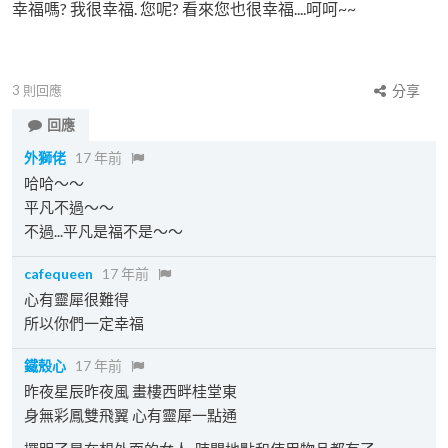
幸福嗎? 我很幸福. 您呢? 看來您也很幸福....呵呵~~
3
則回應
分享
回應
外獅佬
17 年前
哈哈～～
平凡不過～～
不過...平凡是福不是～～
cafequeen
17 年前
心有靈犀很難得
所以你們一定幸福
鐵殼心
17 年前
昨夜星辰昨夜風 畫樓西畔桂堂東
身無彩鳳雙飛翼 心有靈犀一點通