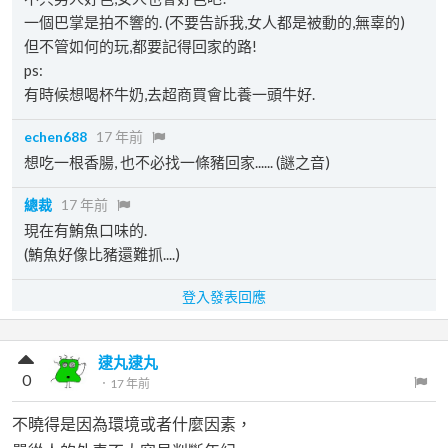
一個巴掌是拍不響的. (不要告訴我,女人都是被動的,無辜的)
但不管如何的玩,都要記得回家的路!
ps:
有時候想喝杯牛奶,去超商買會比養一頭牛好.
echen688
17 年前
想吃一根香腸, 也不必找一條豬回家...... (謎之音)
總裁
17 年前
現在有鮪魚口味的.
(鮪魚好像比豬還難抓....)
登入發表回應
逮丸逮丸
0
．
17 年前
不曉得是因為環境或者什麼因素，