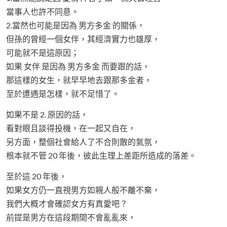
當事人也許不同意。
2.當然也可能是因為 男方多金 的關係，
但孫的曾經一個女伴，其經濟實力也雄厚，
可能就不是這原因；
如果 女伴 是因為 男方多金 而要跟的話，
那這樣的女生，就早早地去跟那多金者，
至於遭遇是怎樣，就不足惜了。
如果不是 2. 原因的話，
看對眼且談得投機，在一起又自在，
另方面，整個社會給人了不合則散的氣氛，
根本就不管 20 年後，彼此生理上差距所造成的落差。
至於這 20 年後，
如果女方仍一直視男方如親人般不離不棄，
我們大概才會確認女方有真愛吧？
前提是男方在這段期間不會亂亂來，