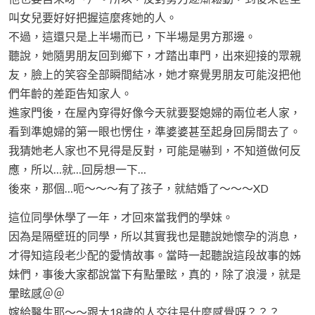
叫女兒要好好把握這麼疼她的人。
不過，這還只是上半場而已，下半場是男方那邊。
聽說，她隨男朋友回到鄉下，才踏出車門，出來迎接的眾親
友，臉上的笑容全部瞬間結冰，她才察覺男朋友可能沒把他
們年齡的差距告知家人。
進家門後，在屋內穿得好像今天就要娶媳婦的兩位老人家，
看到準媳婦的第一眼也愣住，準婆婆甚至起身回房間去了。
我猜她老人家也不見得是反對，可能是嚇到，不知道做何反
應，所以…就…回房想一下…
後來，那個…呃～～～有了孩子，就結婚了～～～XD
這位同學休學了一年，才回來當我們的學妹。
因為是隔壁班的同學，所以其實我也是聽說她懷孕的消息，
才得知這段老少配的愛情故事。當時一起聽說這段故事的姊
妹們，事後大家都說當下有點暈眩，真的，除了浪漫，就是
暈眩感＠＠
嫁給醫生耶～～跟大18歲的人交往是什麼感覺呀？？？