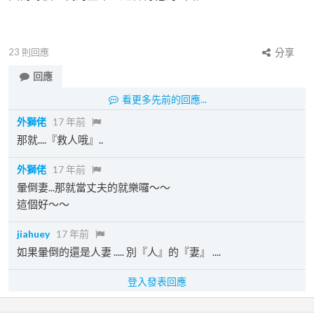
23
則回應
分享
回應
看更多先前的回應...
外獅佬
17 年前
那就....『救人哦』..
外獅佬
17 年前
暈倒妻...那就當丈夫的就樂囉～～
這個好～～
jiahuey
17 年前
如果暈倒的還是人妻 ..... 別『人』的『妻』 ....
登入發表回應