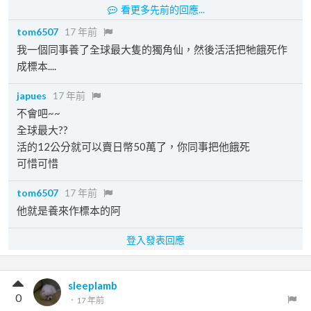
看更多先前的回應...
tom6507
17 年前
我一個同事養了全球最大隻的獨角仙，然後活活把牠餓死作
成標本....
japues
17 年前
不會吧~~
全球最大??
活的12公分就可以賣日幣50萬了，你同事把他餓死
可惜可惜
tom6507
17 年前
他就是養來作標本的阿
登入發表回應
sleeplamb
0
．
17 年前