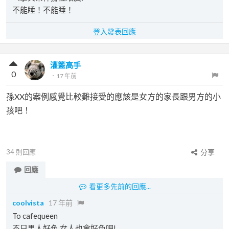
不能睡！不能睡！
登入發表回應
灌籃高手
0
．
17 年前
孫XX的案例感覺比較難接受的應該是女方的家長跟男方的小
孩吧！
34
則回應
分享
回應
看更多先前的回應...
coolvista
17 年前
To cafequeen
不只男人好色,女人也會好色吧!