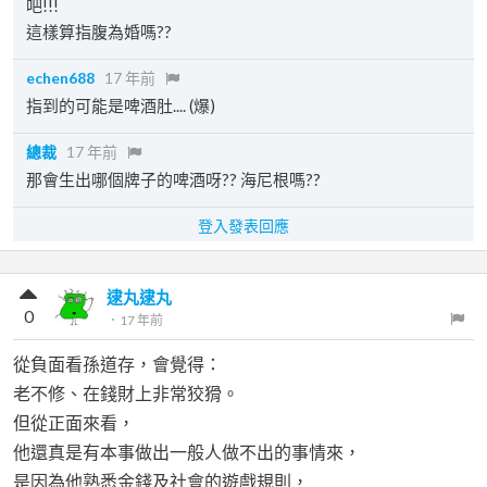
吧!!!
這樣算指腹為婚嗎??
echen688
17 年前
指到的可能是啤酒肚.... (爆)
總裁
17 年前
那會生出哪個牌子的啤酒呀?? 海尼根嗎??
登入發表回應
逮丸逮丸
0
．
17 年前
從負面看孫道存，會覺得：
老不修、在錢財上非常狡猾。
但從正面來看，
他還真是有本事做出一般人做不出的事情來，
是因為他熟悉金錢及社會的遊戲規則，