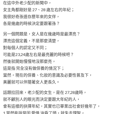
在這中外老少配的新聞中，
女主角都剛好是 27、28 歲左右的年紀；
我很好奇孫道存歷年來的女伴，
各是幾歲的時候決定要跟著孫？
另一個問題是，女人是在幾歲時是最漂亮？
漂亮這個定義，不是那麼清楚，
對每個人的認定又不同；
可能是23,24歲左右是最亮麗的時候吧？
然後就開始慢慢地沒那麼亮，
這是指 完全沒有做保養的情況下；
當然，現在的保養、化妝的意識及必要性普及下，
美麗就可以伴隨著女人更長久。
話題拉回來，老少配的女生，是在 27,28歲時，
就不顧別人的眼光而決定要跟大年紀的人，
會有這樣的抉擇年紀，其實也已畢業出社會好幾年了，
1.當然能說是因 愛情 沖昏了頭，就失去理智，