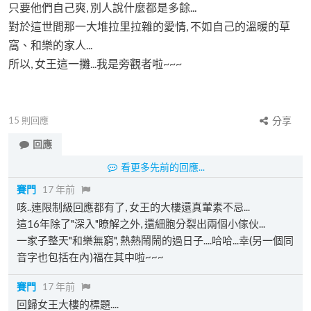
只要他們自己爽, 別人說什麼都是多餘...
對於這世間那一大堆拉里拉雜的愛情, 不如自己的溫暖的草
窩、和樂的家人...
所以, 女王這一攤...我是旁觀者啦~~~
15
則回應
分享
回應
看更多先前的回應...
賽門
17 年前
咳..連限制級回應都有了, 女王的大樓還真葷素不忌...
這16年除了"深入"瞭解之外, 還細胞分裂出兩個小傢伙...
一家子整天"和樂無窮", 熱熱鬧鬧的過日子....哈哈...幸(另一個同
音字也包括在內)福在其中啦~~~
賽門
17 年前
回歸女王大樓的標題....