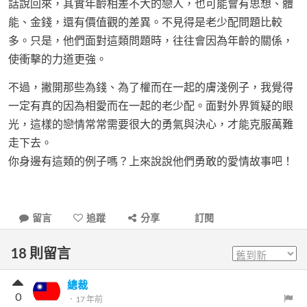
話說回來，其實年齡相差不大的戀人，也可能會有思想、體
能、金錢，還有價值觀的差異。不見得是老少配問題比較
多。只是，他們面對這類問題時，往往會因為年齡的關係，
使衝擊的力道更強。
不過，撇開那些為錢、為了權而在一起的膚淺例子，我覺得
一定有真的因為相愛而在一起的老少配。面對外界質疑的眼
光，這樣的戀情常常需要很大的勇氣與決心，才能克服萬難
走下去。
你身邊有這類的例子嗎？上來說說他們勇敢的愛情故事吧！
留言
追蹤
分享
訂閱
18
則留言
總裁
0
．
17 年前