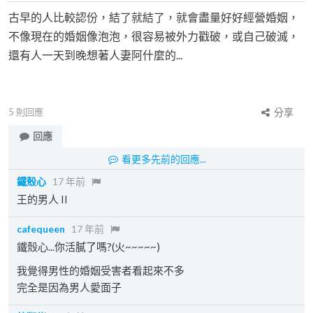
古早的人比較認份，結了就結了，就會盡量好好經營婚姻，
不像現在的婚姻像泡泡，很容易被外力戳破，或自己破滅，
還有人一天到晚想著人妻阿什麼的...
5
則回應
分享
回應
看更多先前的回應...
鐵殼心
17 年前
王的男人 II
cafequeen
17 年前
鐵殼心...你活膩了嗎?(火~~~~~)
我覺得男性的婚姻受害者看起來不多
完全是因為男人愛面子