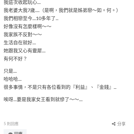
我這次收起玩心....
我老婆大我7歲.....（是啊，我們就是姊弟戀～如。何。）
我們相戀至今....10多年了...
好像沒有怎麼樣啊～～
我家族不反對～～
生活自在就好....
她跟我又心有靈犀....
有何不好？
只是....
哈哈哈....
很多事情，不是只有各位看到的『利益』、『金錢』...
唉呀....要是我家女王看到就慘了～～....
5
則回應
分享
回應