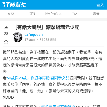
登入
文章
問答
My Project
徵才
聊天
［有話大聲說］黯然銷魂老少配
28
cafequeen
17 年前
‧
81958
瀏覽
撇開那些為錢、為了權而在一起的膚淺例子，我覺得一定有
真的因為相愛而在一起的老少配。面對外界質疑的眼光，這
樣的戀情常常需要很大的勇氣與決心，才能克服萬難走下
去。
看
60歲與28歲／孫道存再婚 娶同學女兒
這則新聞，我不斷想
像著那位「同學」的心情，真的覺得以後要提防同學，搞不
好隔壁的「他」或「她」，就是你未來的女婿或媳婦。
XDDD
然後，很不可思議的，
摩根弗里曼娶繼孫女
My God！這個