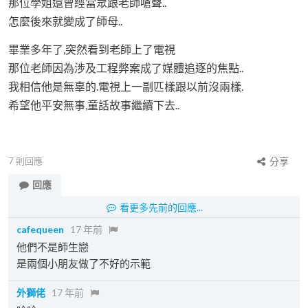
那位學姐還曾經當眾跟老師嗆聲..
怎麼後來就變成了師母..
畢業多年了,突然看到老師上了電視
那位老師因為涉及工程弊案成了媒體追逐的焦點..
我相信他是無辜的.電視上一副匹樣跟以前沒兩樣.
希望他平安無事,童話故事繼續下去..
7
則回應
分享
回應
看更多先前的回應...
cafequeen
17 年前
他們不是師生戀
是兩個小朋友做了不好的示範
外獅佬
17 年前