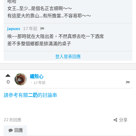
哈哈
女王...至少...是個名正言順啊～～
有這麼大的靠山....有所擔當...不容易耶～～
japues
17 年前
唉~~那時就在大陸出差，不然真想去吃一下酒席
差不多整個鄉都是排滿滿的桌子
登入發表回應
鐵殼心
0
．
17 年前
請參考有關
二奶
的討論串
22
則回應
分享
回應