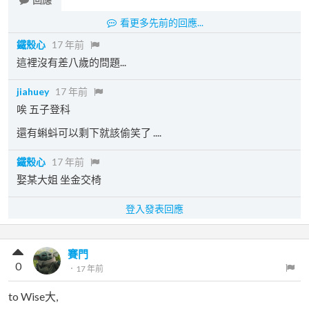
看更多先前的回應...
鐵殼心
17 年前
這裡沒有差八歲的問題...
jiahuey
17 年前
唉 五子登科
還有蝌蚪可以剩下就該偷笑了 ....
鐵殼心
17 年前
娶某大姐 坐金交椅
登入發表回應
賽門
0
．
17 年前
to Wise大,