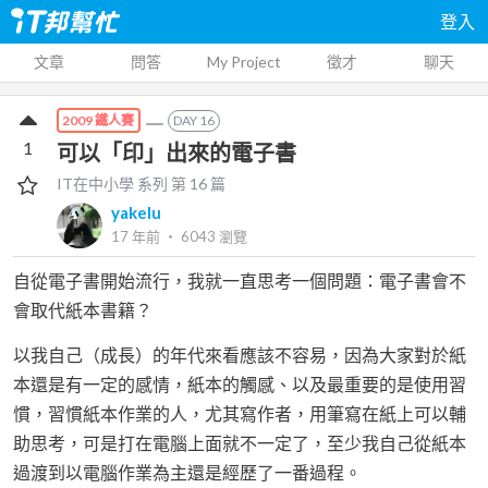
登入
文章
問答
My Project
徵才
聊天
DAY
16
2009 鐵人賽
1
可以「印」出來的電子書
IT在中小學
系列 第
16
篇
yakelu
17 年前
‧
6043
瀏覽
自從電子書開始流行，我就一直思考一個問題：電子書會不
會取代紙本書籍？
以我自己（成長）的年代來看應該不容易，因為大家對於紙
本還是有一定的感情，紙本的觸感、以及最重要的是使用習
慣，習慣紙本作業的人，尤其寫作者，用筆寫在紙上可以輔
助思考，可是打在電腦上面就不一定了，至少我自己從紙本
過渡到以電腦作業為主還是經歷了一番過程。