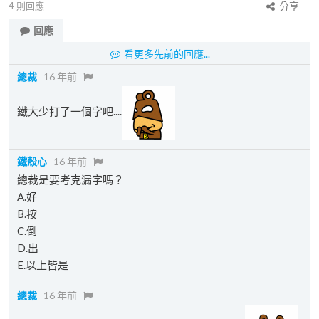
4
則回應
分享
回應
看更多先前的回應...
總裁
16 年前
鐵大少打了一個字吧....
鐵殼心
16 年前
總裁是要考克漏字嗎？
A.好
B.按
C.倒
D.出
E.以上皆是
總裁
16 年前