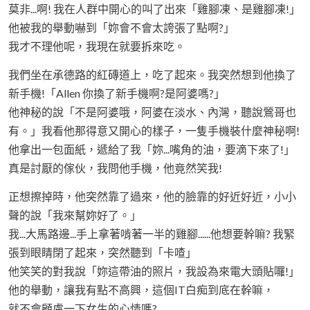
莫非...啊! 我在人群中開心的叫了出來「雞腳凍、是雞腳凍!」
他被我的舉動嚇到「妳會不會太誇張了點啊?」
我才不理他呢，我現在就要拆來吃。
我們坐在承德路的紅磚道上，吃了起來。我突然想到他換了
新手機!「Allen 你換了新手機啊?是阿婆嗎?」
他神秘的說「不是阿婆哦，阿婆在淡水、內灣，聽說鶯哥也
有。」我看他那得意又開心的樣子，一隻手機裝什麼神秘啊!
他拿出一包面紙，遞給了我「妳...嘴角的油，要滴下來了!」
真是討厭的傢伙，我問他手機，他竟然笑我!
正想擦掉時，他突然靠了過來，他的臉靠的好近好近，小小
聲的說「我來幫妳好了。」
我...大馬路邊...手上拿著啃著一半的雞腳......他想要幹嘛? 我緊
張到眼睛閉了起來，突然聽到「卡喳」
他笑笑的對我說「妳這帶油的照片，我設為來電大頭貼囉!」
他的舉動，讓我有點不高興，這個IT白痴到底在幹嘛，
就不會顧慮一下女生的心情嗎?