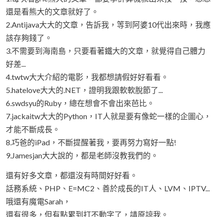
還是看熊大的文章就好了。
2.Antijava大大的文章，告訴我，等到阿婆10代出來時，我應
該存夠錢了。
3.不需要到海南島，只要看著鐵大的文章，就覺得自己體力
好差...
4.twtw大大介紹的電影，我都想請假好好看看。
5.hatelove大大的.NET，證明我跟軟軟脫節了...
6.swdsyu的Ruby，總在想會不會出來芭比。
7.jackaitw大大的Python，IT人就是要有像蛇一樣的企圖心，
才能不斷成長。
8.巧爸的iPad，不斷提醒著我，要再努力寫好一點!
9.Jamesjan大大說的，都是老師沒教我們的。
還有好多文章，都還沒有時間好好看。
話務系統、PHP、E=MC2、善於成長的IT人、LVM、IPTV...
哦還有魔電Sarah，
還有很多，但有點累到打不動字了，請原諒我。