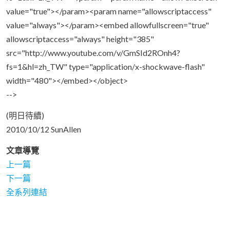
value="true"></param><param name="allowscriptaccess"
value="always"></param><embed allowfullscreen="true"
allowscriptaccess="always" height="385"
src="http://www.youtube.com/v/GmSId2ROnh4?
fs=1&hl=zh_TW" type="application/x-shockwave-flash"
width="480"></embed></object>
-->
(明日待續)
2010/10/12 SunAllen
文章導覽
上一篇
下一篇
全系列連結