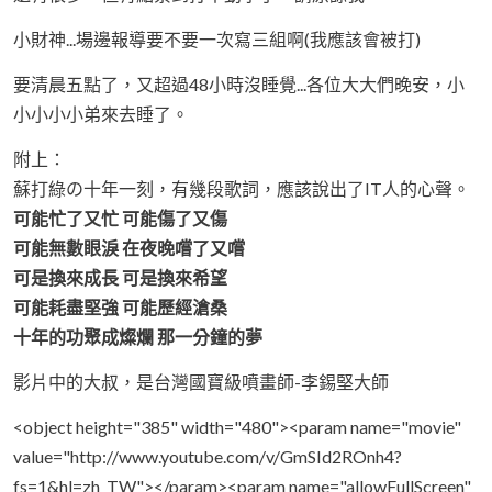
小財神...場邊報導要不要一次寫三組啊(我應該會被打)
要清晨五點了，又超過48小時沒睡覺...各位大大們晚安，小
小小小小弟來去睡了。
附上：
蘇打綠の十年一刻，有幾段歌詞，應該說出了IT人的心聲。
可能忙了又忙 可能傷了又傷
可能無數眼淚 在夜晚嚐了又嚐
可是換來成長 可是換來希望
可能耗盡堅強 可能歷經滄桑
十年的功聚成燦爛 那一分鐘的夢
影片中的大叔，是台灣國寶級噴畫師-李錫堅大師
<object height="385" width="480"><param name="movie"
value="http://www.youtube.com/v/GmSId2ROnh4?
fs=1&hl=zh_TW"></param><param name="allowFullScreen"