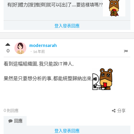
有[好]體力[按]推[倒]就可以[出]了.....要這樣填嗎??
登入發表回應
modernsarah
0
．
16 年前
看到這幅組織圖, 我只能說IT神人,
果然是只要想分析的事, 都能統整歸納出來,
0
則回應
分享
回應
登入發表回應