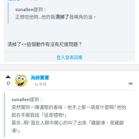
sunallen
提到：
正想唸他時...他的唇
清掉了
我嘴角的油。
清掉了<=這個動作有沒有尺度問題？
登入發表回應
海綿寶寶
0
．
16 年前
sunallen
提到：
突然聞到一陣濃郁的香味，他手上那一袋是什麼啊? 他抬
起右手跟我說「這是禮物!」
莫非...啊! 我在人群中開心的叫了出來「雞腳凍、是雞腳
凍!」