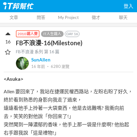
登入
文章
問答
My Project
徵才
聊天
IT人生鐵人
DAY
16
2010 鐵人賽
16
FB不浪漫-16(Milestone)
FB不浪漫
系列 第
16
篇
SunAllen
16 年前
‧
6280
瀏覽
<Asuka>
Allen 要回來了，我站在捷運民權西路站，左盼右盼了好久，
終於看到熟悉的身影向我走了過來，
遠遠看他手上拎著一大袋東西，他是去逃難嗎? 我衝向前
去，笑笑的對他說「你回來了!」
突然聞到一陣濃郁的香味，他手上那一袋是什麼啊? 他抬起
右手跟我說「這是禮物!」