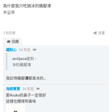
為什麼我只吃過冰的雞腳凍
不公平
3
則回應
分享
回應
鐵殼心
16 年前
antijava
提到：
冰的雞腳凍
我記得雞腳
凍
都是冰的...
海綿寶寶
16 年前
那Asuka的鼻子一定很好
這樣也聞得到香味