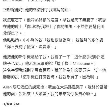
正想唸他時...他的唇清掉了我嘴角的油。
我怎麼忘了，他冷熱轉換的速度，早就是天下無雙了，我靠
在他的肩上「你...還好我戀上了你的調調，不然你要幫我叫
救護車了。」
他點點頭，小小聲的說「我也很緊張啊!」我輕聲的跟他說
「你不要得了便宜，還賣乖。」
他把他的新手機遞給了我，我看了一下「這什麼手機啊? 這
牌子也太...」他若無其事的說「這手機叫Milestone。」
這名字讓我想到了專案管理，我問他為什麼要買這一隻，他
靜靜的說「這手機在打廣告時，我就想買了。因為啊...」
Allen 眼眶泛紅的說完後，我坐在大馬路邊哭了，我終於當著
他的面，說出來「大笨蛋，我的未來請你多費心囉。」
</Asuka>