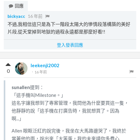
回應
bickyacc
16 年前
不過,我相信這只是為下一階段太陽大的慘情段落構築的美好
片段,從天堂掉到地獄的過程永遠都是那麼好看!!
登入發表回應
leekenji2002
0
．
16 年前
sunallen
提到：
「這手機叫Milestone。」
這名字讓我想到了專案管理，我問他為什麼要買這一隻，
他靜靜的說「這手機在打廣告時，我就想買了。因為
啊...」
Allen 眼眶泛紅的說完後，我坐在大馬路邊哭了，我終於
當著他的面，說出來「大笨蛋，我的未來請你多費心