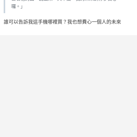
囉。」
誰可以告訴我這手機哪裡買？我也想費心一個人的未來
1
則回應
分享
回應
SunAllen
16 年前
leekenji2002 大大
這是MOTO的新款
登入發表回應
登入留言