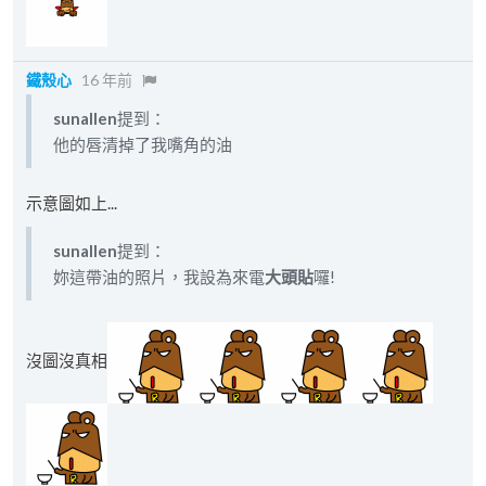
鐵殼心
16 年前
sunallen
提到：
他的唇清掉了我嘴角的油
示意圖如上...
sunallen
提到：
妳這帶油的照片，我設為來電
大頭貼
囉!
沒圖沒真相