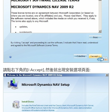
請點右下角的[I Accept], 然後就出現安裝選項頁面: