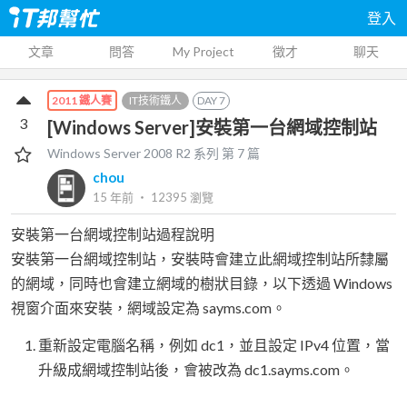
登入
文章
問答
My Project
徵才
聊天
IT技術鐵人
DAY
7
2011 鐵人賽
3
[Windows Server]安裝第一台網域控制站
Windows Server 2008 R2
系列 第
7
篇
chou
15 年前
‧
12395
瀏覽
安裝第一台網域控制站過程說明
安裝第一台網域控制站，安裝時會建立此網域控制站所隸屬
的網域，同時也會建立網域的樹狀目錄，以下透過 Windows
視窗介面來安裝，網域設定為 sayms.com。
重新設定電腦名稱，例如 dc1，並且設定 IPv4 位置，當
升級成網域控制站後，會被改為 dc1.sayms.com。