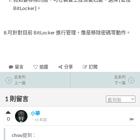
BitLocker]。
8.可針對目前 BitLocker 進行管理，像是移除密碼等動作。
留言
追蹤
分享
訂閱
此系列
此系列
上一篇
下一篇
1
則留言
小華
0
．
15 年前
chou
提到：