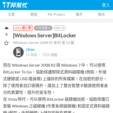
登入
文章
問答
My Project
徵才
聊天
IT技術鐵人
DAY
13
2011 鐵人賽
4
[Windows Server]BitLocker
Windows Server 2008 R2
系列 第
13
篇
chou
15 年前
‧
7355
瀏覽
而在 Windows Server 2008 R2 與 Windows 7 中，可以使用
BitLocker To Go，協助保護卸除式資料磁碟機 (例如，外接
式硬碟或 USB 隨身碟) 上儲存的所有檔案。在加密的部分，
除了使用者自訂密碼外，還加上了整合智慧卡驗證使用者身
分的真實性，提升的安全性。
在 Vista 時代，可以使用 BitLocker 磁碟機加密，協助保護已
安裝 Windows 之磁碟機 (作業系統磁碟機) 和固定式資料磁碟
機 (例如，內部硬碟) 上儲存的所有檔案。