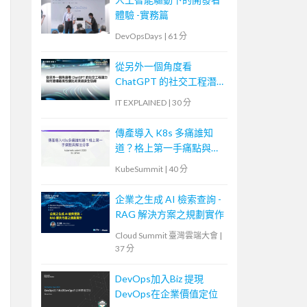
體驗 -實務篇
DevOpsDays
|
61 分
從另外一個角度看
ChatGPT 的社交工程潛
力—如何建構最高性價比
IT EXPLAINED
|
30 分
的資訊安全防線
傳產導入 K8s 多痛誰知
道？格上第一手痛點與解
法分享
KubeSummit
|
40 分
企業之生成 AI 檢索查詢 -
RAG 解決方案之規劃實作
Cloud Summit 臺灣雲端大會
|
37 分
DevOps加入Biz 提現
DevOps在企業價值定位