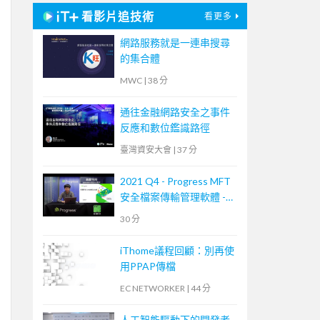
看影片追技術
看更多
網路服務就是一連串搜尋
的集合體
MWC
|
38 分
通往金融網路安全之事件
反應和數位鑑識路徑
臺灣資安大會
|
37 分
2021 Q4 - Progress MFT
安全檔案傳輸管理軟體 -
MOVEit Transfer 培訓課
30 分
程
iThome議程回顧：別再使
用PPAP傳檔
EC NETWORKER
|
44 分
人工智能驅動下的開發者