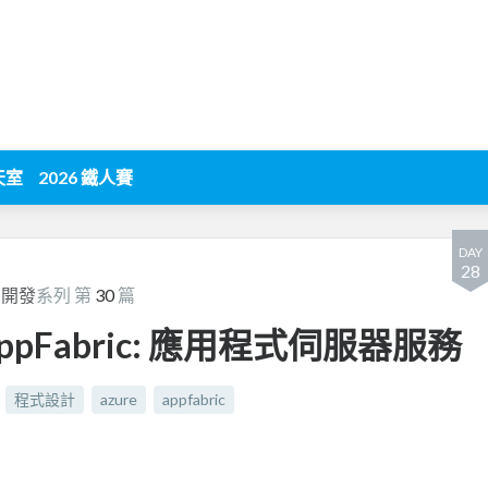
天室
2026 鐵人賽
DAY
28
m 開發
系列 第
30
篇
e AppFabric: 應用程式伺服器服務
程式設計
azure
appfabric