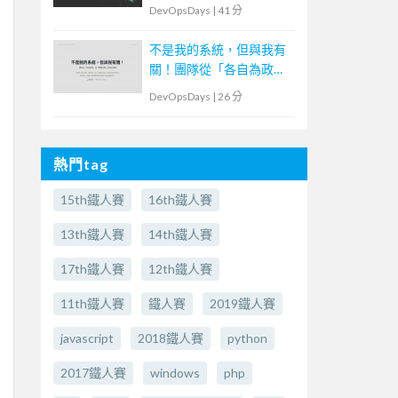
DevOpsDays
|
41 分
不是我的系統，但與我有
關！團隊從「各自為政」
到「群體決策」的協作實
DevOpsDays
|
26 分
踐
熱門tag
15th鐵人賽
16th鐵人賽
13th鐵人賽
14th鐵人賽
17th鐵人賽
12th鐵人賽
11th鐵人賽
鐵人賽
2019鐵人賽
javascript
2018鐵人賽
python
2017鐵人賽
windows
php