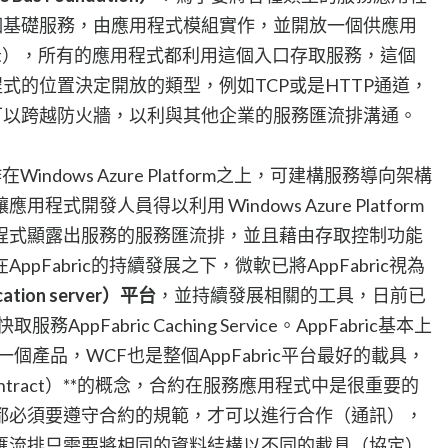
個基礎服務，由應用程式模組實作，並開放一個供應用
Point），所有的應用程式都利用這個入口存取服務，這個
式的位置決定開放的類型，例如TCP或是HTTP通道，
可以跨越防火牆，以利與其他企業的服務匯流排溝通。
c是實作在Windows Azure Platform之上，可建構服務導向架構
開發人員得以利用 Windows Azure Platform
程式顯露出服務的服務匯流排，並且藉由存取控制功能
pFabric的持續發展之下，微軟已將AppFabric視為
tion server）平台
，並持續發展相關的工具，日前已
AppFabric Caching Service。AppFabric基本上
個產品，WCF也是整個AppFabric平台最好的載具，
ntract）**的概念，合約在服務應用程式中是很重要的
都必須要遵守合約的規範，才可以進行合作（通訊），
匯流排只需要將相同的資料結構以不同的載具（協定）