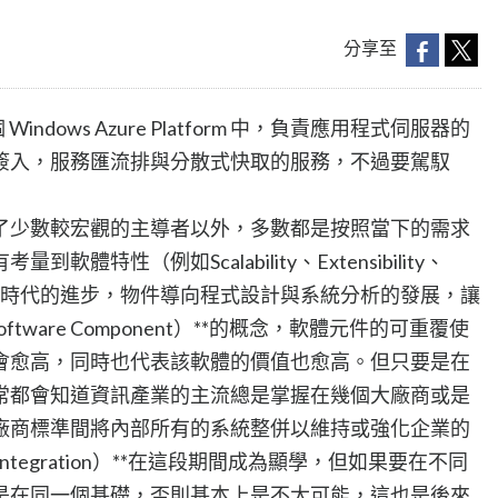
分享至
是整個 Windows Azure Platform 中，負責應用程式伺服器的
簽入，服務匯流排與分散式快取的服務，不過要駕馭
了少數較宏觀的主導者以外，多數都是按照當下的需求
特性（例如Scalability、Extensibility、
的規劃。隨著時代的進步，物件導向程式設計與系統分析的發展，讓
tware Component）**的概念，軟體元件的可重覆使
會愈高，同時也代表該軟體的價值也愈高。但只要是在
常都會知道資訊產業的主流總是掌握在幾個大廠商或是
廠商標準間將內部所有的系統整併以維持或強化企業的
Integration）**在這段期間成為顯學，但如果要在不同
是在同一個基礎，否則基本上是不太可能，這也是後來