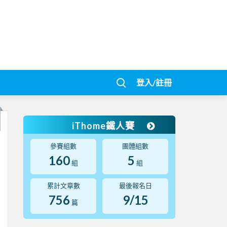
登入/註冊
iThome鐵人賽
參賽組數
團體組數
160
5
組
組
累計文章數
最後報名日
756
9/15
篇