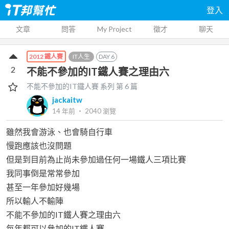
登入
文章
問答
My Project
徵才
聊天
IT人生
DAY
6
2012 鐵人賽
2
不能不參加的IT鐵人賽之理由六
不能不參加的IT鐵人賽
系列 第
6
篇
jackaitw
14 年前
‧
2040
瀏覽
雖然我會游泳、也會騎自行車
慢跑應該也沒問題
但是到目前為止尚未參加過任何一場鐵人三項比賽
我同事倒是常常參加
甚至一年參加好幾場
所以輸人不輸陣
不能不參加的IT鐵人賽之理由六
每年都可以參加的IT鐵人賽