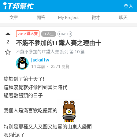
登入
文章
問答
My Project
徵才
聊天
IT人生
DAY
10
2012 鐵人賽
2
不能不參加的IT鐵人賽之理由十
不能不參加的IT鐵人賽
系列 第
10
篇
jackaitw
14 年前
‧
2371
瀏覽
終於到了第十天了!
這種感覺就好像回到當兵時代
過著數饅頭的日子
我個人是滿喜歡吃饅頭的
特別是那種又大又圓又結實的山東大饅頭
嗯!扯遠了