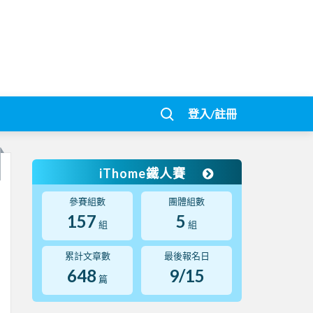
登入/註冊
iThome鐵人賽
參賽組數
團體組數
157
5
組
組
累計文章數
最後報名日
648
9/15
篇