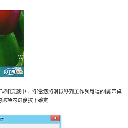
作列]頁籤中，將[當您將滑鼠移到工作列尾端的[顯示桌
]的選項勾選後按下確定