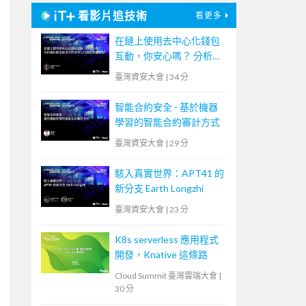
看影片追技術
看更多
在鏈上使用去中心化錢包
互動，你安心嗎？ 分析與
比較目前流行的去中心化
臺灣資安大會
|
34 分
錢包保護機制
智能合約安全 - 基於機器
學習的智能合約審計方式
臺灣資安大會
|
29 分
駭入真實世界：APT41 的
新分支 Earth Longzhi
臺灣資安大會
|
23 分
K8s serverless 應用程式
開發，Knative 這條路
Cloud Summit 臺灣雲端大會
|
30 分