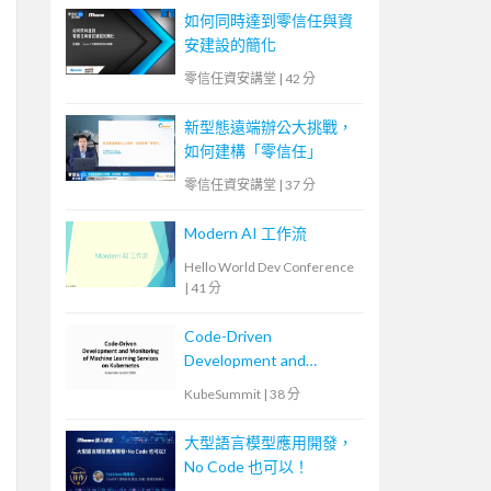
如何同時達到零信任與資
安建設的簡化
零信任資安講堂
|
42 分
新型態遠端辦公大挑戰，
如何建構「零信任」
零信任資安講堂
|
37 分
Modern AI 工作流
Hello World Dev Conference
|
41 分
Code-Driven
Development and
Monitoring of Machine
KubeSummit
|
38 分
Learning Services on
Kubernetes
大型語言模型應用開發，
No Code 也可以！