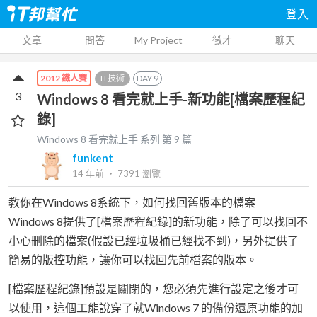
登入
文章
問答
My Project
徵才
聊天
IT技術
DAY
9
2012 鐵人賽
3
Windows 8 看完就上手-新功能[檔案歷程紀
錄]
Windows 8 看完就上手
系列 第
9
篇
funkent
14 年前
‧
7391
瀏覽
教你在Windows 8系統下，如何找回舊版本的檔案
Windows 8提供了[檔案歷程紀錄]的新功能，除了可以找回不
小心刪除的檔案(假設已經垃圾桶已經找不到)，另外提供了
簡易的版控功能，讓你可以找回先前檔案的版本。
[檔案歷程紀錄]預設是關閉的，您必須先進行設定之後才可
以使用，這個工能說穿了就Windows 7 的備份還原功能的加