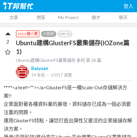
登入
文章
問答
My Project
徵才
聊天
IT技術
DAY
30
2012 鐵人賽
2
Ubuntu建構GlusterFS叢集儲存(IOZone篇
1)
Ubuntu建構GlusterFS叢集儲存
系列 第
36
篇
Baiyuan
14 年前
‧
10317
瀏覽
****<a href=""></a>GlusterFS是一種Scale-Out存儲解決方
案!!
企業面對著各種資料量的暴增，資料儲存已成為一個必須要
注重的問題。
運用GlusterFS特點，讓您打造出彈性又靈活的企業級儲存解
決方案。
筆者(百原科技)將分享在Ubuntu平台建置GlusterFS叢集儲存