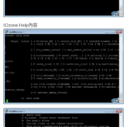
IOzone Help內容