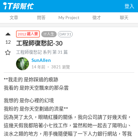
登入
文章
問答
My Project
徵才
聊天
IT人生
DAY
31
2012 鐵人賽
12
工程師復愁記-30
工程師復愁記
系列 第
31
篇
SunAllen
14 年前
‧
3821
瀏覽
**我走的 是妳踩過的痕跡
我看的 是妳天空飄來的那朵雲
我想的 是你心裡的幻境
我盼的 是你天空劃過的流星**
因為哭了太久，眼睛紅腫的關係，我向公司請了好幾天假，
這幾天假我都陪著小七找工作，當然和她一起去了陽明山、
淡水之類的地方，用手機隨便瞄了一下人力銀行網站，等我