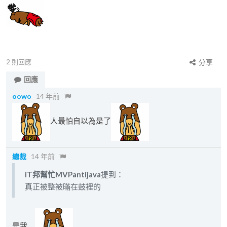
2
則回應
分享
回應
oowo
14 年前
人最怕自以為是了
總裁
14 年前
iT邦幫忙MVPantijava
提到：
真正被整被暪在鼓裡的
是我.....