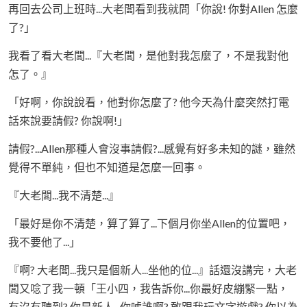
再回去公司上班時...大老闆看到我就問「你說! 你對Allen 怎麼
了?」
我看了看大老闆...『大老闆，是他對我怎麼了，不是我對他
怎了。』
「好啊，你說說看，他對你怎麼了? 他今天為什麼突然打電
話來說要請假? 你說啊!」
請假?...Allen那種人會沒事請假?...感覺有好多未知的謎，雖然
覺得不單純，但也不知道是怎麼一回事。
『大老闆...我不清楚...』
「最好是你不清楚，算了算了...下個月你坐Allen的位置吧，
我不要他了...」
『啊? 大老闆...我只是個新人...坐他的位...』話還沒講完，大老
闆又唸了我一頓「王小四，我告訴你...你最好皮繃緊一點，
有沒有聽到? 你是新人...你唬誰啊? 敢跟我玩文字遊戲? 你以為