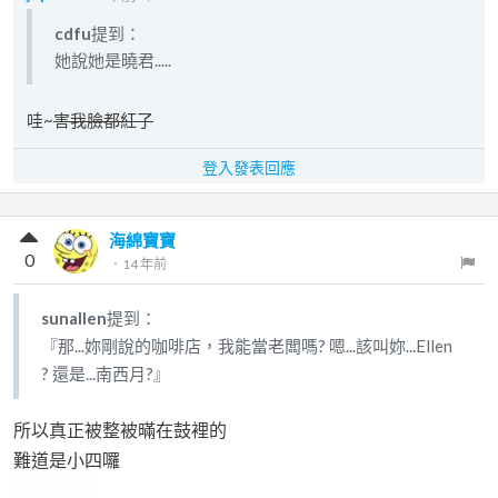
cdfu
提到：
她說她是曉君.....
哇~
害我臉都紅了
登入發表回應
海綿寶寶
0
．
14 年前
sunallen
提到：
『那...妳剛說的咖啡店，我能當老闆嗎? 嗯...該叫妳...Ellen
? 還是...南西月?』
所以真正被整被暪在鼓裡的
難道是小四囉