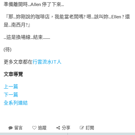
準備離開時...Allen 停了下來...
『那...妳剛說的咖啡店，我能當老闆嗎? 嗯...該叫妳...Ellen ? 還
是...南西月?』
...這是換場線...結束........
(待)
更多文章都在
行雲流水IT人
文章導覽
上一篇
下一篇
全系列連結
留言
追蹤
分享
訂閱