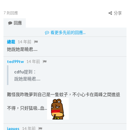
7
則回應
分享
回應
看更多先前的回應...
總裁
14 年前
她說她是曉君.....
ted99tw
14 年前
cdfu
提到：
說她是曉君.....
難怪我昨晚夢到自己是一隻蚊子，不小心卡在兩峰之間進退
不得，只好猛吸...血...
japues
14 年前