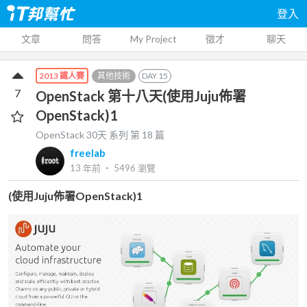
登入
文章
問答
My Project
徵才
聊天
其他技術
DAY
15
2013 鐵人賽
7
OpenStack 第十八天(使用Juju佈署
OpenStack)1
OpenStack 30天
系列 第
18
篇
freelab
13 年前
‧
5496
瀏覽
(使用Juju佈署OpenStack)1