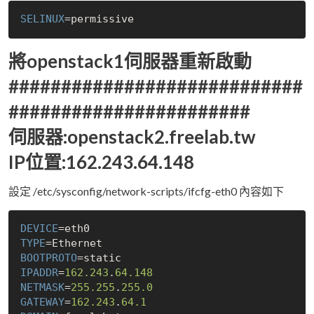
SELINUX
將openstack1伺服器重新啟動
############################
#######################
伺服器:openstack2.freelab.tw
IP位置:162.243.64.148
設定 /etc/sysconfig/network-scripts/ifcfg-eth0 內容如下
DEVICE
TYPE
BOOTPROTO
IPADDR
=
162.243
.
64.148
NETMASK
=
255.255
.
255.0
GATEWAY
=
162.243
.
64.1