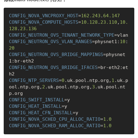
CONFIG_NOVA_VNCPROXY_HOST
=
162.243
.
64.147
CONFIG_NOVA_COMPUTE_HOSTS
=
10.128
.
23.110
,
10.
128
.
23.136
CONFIG_NEUTRON_OVS_TENANT_NETWORK_TYPE
CONFIG_NEUTRON_OVS_VLAN_RANGES
=physnet1:
10
:
20
CONFIG_NEUTRON_OVS_BRIDGE_MAPPINGS
=physnet
CONFIG_NEUTRON_OVS_BRIDGE_IFACES
=br-eth2:et
CONFIG_NTP_SERVERS
=
0
.uk.pool.ntp.org,
1
.uk.p
ool.ntp.org,
2
.uk.pool.ntp.org,
3
.uk.pool.nt
CONFIG_SWIFT_INSTALL
CONFIG_HEAT_INSTALL
CONFIG_HEAT_CFN_INSTALL
CONFIG_NOVA_SCHED_CPU_ALLOC_RATIO
=
1.0
CONFIG_NOVA_SCHED_RAM_ALLOC_RATIO
=
1.0