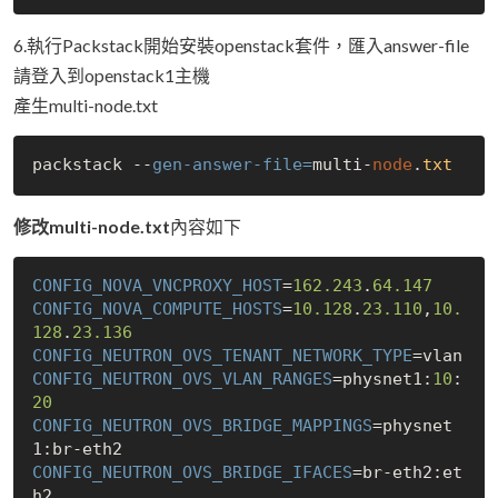
6.執行Packstack開始安裝openstack套件，匯入answer-file
請登入到openstack1主機
產生multi-node.txt
packstack --
gen-answer-file=
multi-
node
.
txt
修改multi-node.txt
內容如下
CONFIG_NOVA_VNCPROXY_HOST
=
162.243
.
64.147
CONFIG_NOVA_COMPUTE_HOSTS
=
10.128
.
23.110
,
10.
128
.
23.136
CONFIG_NEUTRON_OVS_TENANT_NETWORK_TYPE
CONFIG_NEUTRON_OVS_VLAN_RANGES
=physnet1:
10
:
20
CONFIG_NEUTRON_OVS_BRIDGE_MAPPINGS
=physnet
CONFIG_NEUTRON_OVS_BRIDGE_IFACES
=br-eth2:et