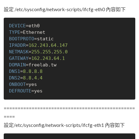
設定 /etc/sysconfig/network-scripts/ifcfg-eth0 內容如下
DEVICE
TYPE
BOOTPROTO
IPADDR
=
162.243
.
64.147
NETMASK
=
255.255
.
255.0
GATEWAY
=
162.243
.
64.1
DOMAIN
DNS1
=
8.8
.
8.8
DNS2
=
8.8
.
4.4
ONBOOT
=
yes
DEFROUTE
=
yes
===============================================
====
設定/etc/sysconfig/network-scripts/ifcfg-eth1 內容如下