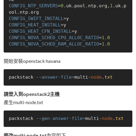
CONFIG_NTP_SERVERS
=
0
.uk.pool.ntp.org,
1
.uk.p
CONFIG_SWIFT_INSTALL
CONFIG_HEAT_INSTALL
CONFIG_HEAT_CFN_INSTALL
CONFIG_NOVA_SCHED_CPU_ALLOC_RATIO
=
1.0
CONFIG_NOVA_SCHED_RAM_ALLOC_RATIO
=
1.0
開始安裝openstack havana
packstack --
answer-file=
multi-
node
.
txt
請登入到openstack2主機
產生multi-node.txt
packstack --
gen-answer-file=
multi-
node
.
txt
修改multi-node.txt
內容如下