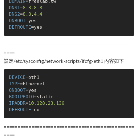
DOMAIN
DNS1
=
8.8
.
8.8
DNS2
=
8.8
.
4.4
ONBOOT
=
yes
DEFROUTE
=
yes
===============================================
====
設定/etc/sysconfig/network-scripts/ifcfg-eth1 內容如下
DEVICE
TYPE
ONBOOT
=
yes
BOOTPROTO
IPADDR
=
10.128
.
23.136
DEFROUTE
=
no
===============================================
====