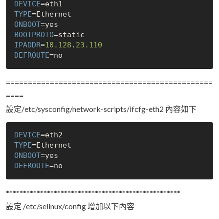
DEVICE
TYPE
ONBOOT
=
yes
BOOTPROTO
IPADDR
=
10.128
.
23.110
DEFROUTE
=
no
===============================================
====
設定/etc/sysconfig/network-scripts/ifcfg-eth2 內容如下
DEVICE
TYPE
ONBOOT
=
yes
DEFROUTE
=
no
***************************************************
設定 /etc/selinux/config 增加以下內容