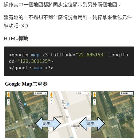
操作其中一個地圖都將同步定位顯示到另外兩個地圖。
蠻有趣的，不過想不到什麼情況會用到，純粹拿來當包元件
練功吧~XD
HTML標籤
<google-
map
-x3 latitude=
"22.605153"
 longitu
de=
"120.301125"
>

</google-
map