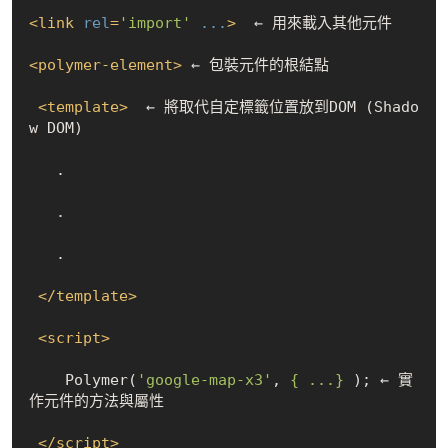
<
link
rel
=
'import'
...
>
  ← 用來載入其他元件

<
polymer-element
>
 ← 包裝元件的根結點

<
template
>
  ← 將取代自定標籤位置放到DOM (Shado
w DOM)

   .

   .

   .

</
template
>
<
script
>
    Polymer(
'google-map-x3'
, 
{ ...}
 ); ← 實
作元件的方法與屬性

</
script
>