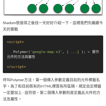
Shadom很值得之後找一天好好介紹一下，這裡我們先繼續今
天的實戰
<
script
>
   Polymer(
'google-map-x3'
, 
{ ...}
 ); ← 實作
元件的方法與屬性

</
script
>
呼叫Polymer方法，第一個傳入參數定義目前的元件標籤名
字，為了和目前既有的HTML標簽有所區隔，規定自定標籤
一定要加上 - 這符號，第二個傳入參數則是定義此元件的方
法及屬性。