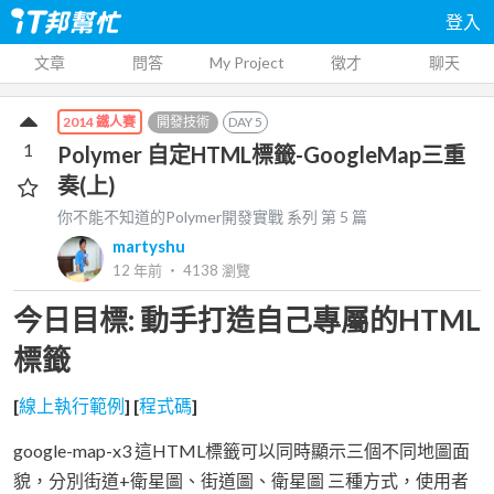
登入
文章
問答
My Project
徵才
聊天
開發技術
DAY
5
2014 鐵人賽
1
Polymer 自定HTML標籤-GoogleMap三重
奏(上)
你不能不知道的Polymer開發實戰
系列 第
5
篇
martyshu
12 年前
‧
4138
瀏覽
今日目標: 動手打造自己專屬的HTML
標籤
[
線上執行範例
] [
程式碼
]
google-map-x3 這HTML標籤可以同時顯示三個不同地圖面
貌，分別街道+衛星圖、街道圖、衛星圖 三種方式，使用者