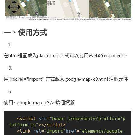
一、使用方式
在html裡面載入platform.js，就可以使用WebComponent。
用 link rel="import" 方式載入 google-map-x3.html 這個元件
使用 <google-map-x3 /> 這個標簽
<
script
src
=
"bower_components/platform/p
latform.js"
>
</
script
>
<
link
rel
=
"import"
href
=
"elements/google-