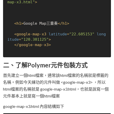
map-x3.html"
>
<
h1
>
Google Map三重奏
</
h1
>
<
google-map-x3
latitude
=
"22.605153"
long
itude
=
"120.301125"
>
</
google-map-x3
>
二、了解Polymer元件包裝方式
首先建立一個html檔案，通常該html檔案的名稱就是標籤的
名稱。例如今天練功的元件叫做 <google-map-x3> ，所以
html檔案的名稱就是 google-map-x3.html，也就是說寫一個
元件基本上就是寫一個html檔案
google-map-x3.html 內容結構如下