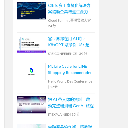
Citrix 多工虛擬化解決方
案協助企業增進生產力
Cloud Summit 臺灣雲端大會
|
24 分
當世界都在用 AI 時，
K8sGPT 賦予你 K8s 超能
力
SRE CONFERENCE
|
39 分
ML Life Cycle for LINE
Shopping Recommender
Hello World Dev Conference
|
39 分
把 AI 帶入你的資料．啟
動完整端到端 GenAI 旅程
IT EXPLAINED
|
35 分
金融產品協作術：精準對