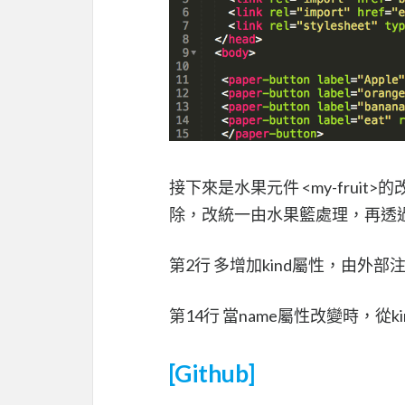
接下來是水果元件 <my-fruit
除，改統一由水果籃處理，再透過 
第2行 多增加kind屬性，由外
第14行 當name屬性改變時，從
[Github]