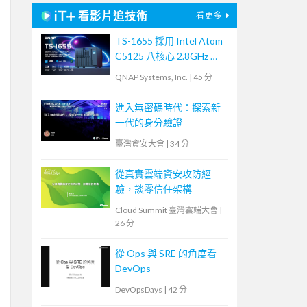
看影片追技術
看更多
TS-1655 採用 Intel Atom
C5125 八核心 2.8GHz 處
理器，最高支援 256GB
QNAP Systems, Inc.
|
45 分
記憶體，大容量混合式儲
存架構適合中小企業備份
進入無密碼時代：探索新
及監控應用，支援 QTS /
一代的身分驗證
QuTS hero
臺灣資安大會
|
34 分
從真實雲端資安攻防經
驗，談零信任架構
Cloud Summit 臺灣雲端大會
|
26 分
從 Ops 與 SRE 的角度看
DevOps
DevOpsDays
|
42 分