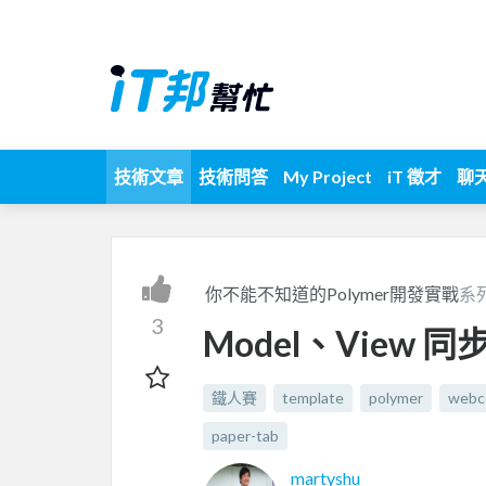
技術文章
技術問答
My Project
iT 徵才
聊
你不能不知道的Polymer開發實戰
系
3
Model、View 同
鐵人賽
template
polymer
webc
paper-tab
martyshu