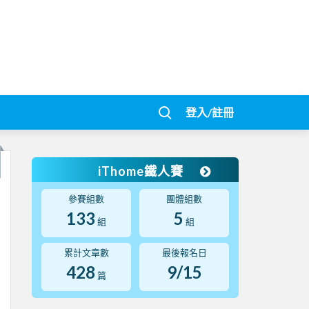
登入/註冊
iThome鐵人賽
參賽組數
團體組數
133
5
組
組
累計文章數
最後報名日
428
9/15
篇