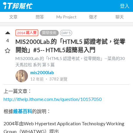
登入
文章
問答
My Project
徵才
聊天
開發技術
DAY
5
2014 鐵人賽
4
MIS2000Lab.的「HTML5 認證考試，從零
開始」#5-- HTML5超簡易入門
MIS2000Lab.的「HTML5 認證考試，從零開始」--菜鳥的30
天馬拉松
系列 第
5
篇
mis2000lab
12 年前
‧
3782
瀏覽
上一篇文章：
http://ithelp.ithome.com.tw/question/10157050
根據
維基百科
的說明：
2004年由Web Hypertext Application Technology Working
Group（WHATWG）提出