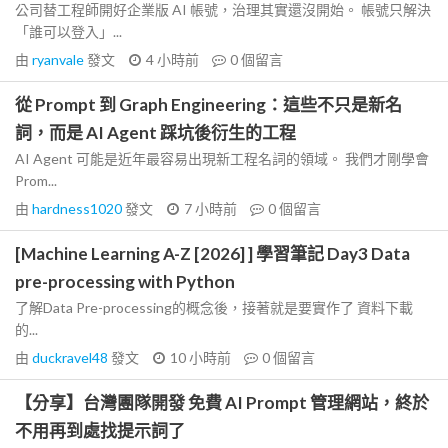
公司替工程師開好企業版 AI 帳號，治理其實還沒開始。 帳號只解決
「誰可以登入」...
由
ryanvale
發文
4 小時前
0
個留言
從 Prompt 到 Graph Engineering：這些不只是新名
詞，而是 AI Agent 踩坑後衍生的工程
AI Agent 可能是近年最容易出現新工程名詞的領域。 我們才剛學會
Prom...
由
hardness1020
發文
7 小時前
0
個留言
[Machine Learning A-Z [2026] ] 學習筆記 Day3 Data
pre-processing with Python
了解Data Pre-processing的概念後，接著就是要實作了 資料下載
的...
由
duckravel48
發文
10 小時前
0
個留言
【分享】台灣團隊開發 免費 AI Prompt 管理網站，終於
不用再到處找提示詞了