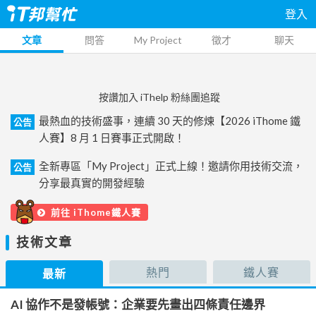
登入
文章
問答
My Project
徵才
聊天
按讚加入 iThelp 粉絲團追蹤
最熱血的技術盛事，連續 30 天的修煉【2026 iThome 鐵
公告
人賽】8 月 1 日賽事正式開啟！
全新專區「My Project」正式上線！邀請你用技術交流，
公告
分享最真實的開發經驗
前往 iThome鐵人賽
技術文章
熱門
鐵人賽
最新
AI 協作不是發帳號：企業要先畫出四條責任邊界