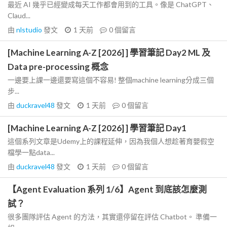
最近 AI 幾乎已經變成每天工作都會用到的工具。像是 ChatGPT、
Claud...
由
nlstudio
發文
1 天前
0
個留言
[Machine Learning A-Z [2026] ] 學習筆記 Day2 ML 及
Data pre-processing 概念
一邊要上課一邊還要寫這個不容易! 整個machine learning分成三個
步...
由
duckravel48
發文
1 天前
0
個留言
[Machine Learning A-Z [2026] ] 學習筆記 Day1
這個系列文章是Udemy上的課程延伸，因為我個人想趁著育嬰假空
檔學一點data...
由
duckravel48
發文
1 天前
0
個留言
【Agent Evaluation 系列 1/6】Agent 到底該怎麼測
試？
很多團隊評估 Agent 的方法，其實還停留在評估 Chatbot。 準備一