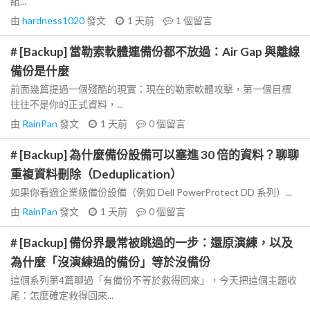
組...
由
hardness1020
發文
1 天前
1
個留言
# [Backup] 當勒索軟體連備份都不放過：Air Gap 與離線
備份是什麼
前面幾篇提過一個殘酷的現實：現在的勒索軟體攻擊，第一個目標
往往不是你的正式資料，...
由
RainPan
發文
1 天前
0
個留言
# [Backup] 為什麼備份設備可以塞進 30 倍的資料？聊聊
重複資料刪除（Deduplication）
如果你看過企業級備份設備（例如 Dell PowerProtect DD 系列）...
由
RainPan
發文
1 天前
0
個留言
# [Backup] 備份界最常被跳過的一步：還原演練，以及
為什麼「沒演練過的備份」等於沒備份
這個系列第4篇聊過「有備份不等於救得回來」，今天把這個主題收
尾：怎麼確定救得回來...