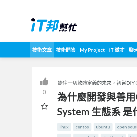
技術文章
技術問答
My Project
iT 徵才
聊
嚮往一切軟體定義的未來，初嘗DIY Ope
0
為什麼開發與善用Op
System 生態系
linux
centos
ubuntu
open sour