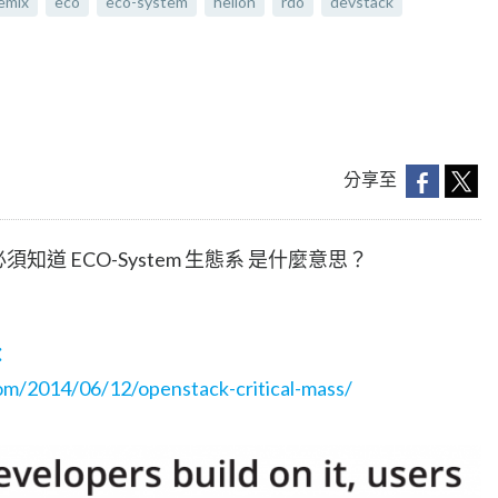
emix
eco
eco-system
helion
rdo
devstack
分享至
須知道 ECO-System 生態系 是什麼意思？
：
om/2014/06/12/openstack-critical-mass/