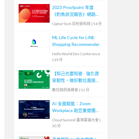
2023 Proofpoint 年度
《釣魚狀況報告》網路研
討會
CipherTech 亞利安科技
|
54 分
ML Life Cycle for LINE
Shopping Recommender
Hello World Dev Conference
|
39 分
【知己也要知彼 - 強化資
安韌性，做好數位風險防
護！】
數位政府高峰會
|
31 分
AI 全面賦能：Zoom
Workplace 助您重塑團隊
溝通與協作
Cloud Summit 臺灣雲端大會
|
30 分