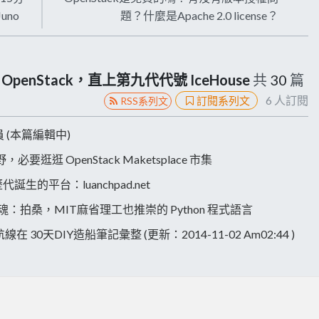
uno
題？什麼是Apache 2.0 license？
enStack，直上第九代代號 IceHouse
共
30
篇
6
人訂閱
訂閱系列文
RSS系列文
員 (本篇編輯中)
視野，必要逛逛 OpenStack Maketsplace 市集
ana…歷代誕生的平台：luanchpad.net
e…歷代的靈魂：拍桑，MIT麻省理工也推崇的 Python 程式語言
o偉大航線在 30天DIY造船筆記彙整 (更新：2014-11-02 Am02:44 )