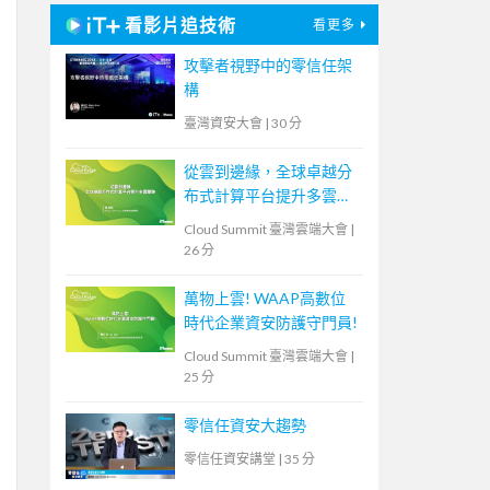
看影片追技術
看更多
攻擊者視野中的零信任架
構
臺灣資安大會
|
30 分
從雲到邊緣，全球卓越分
布式計算平台提升多雲體
驗
Cloud Summit 臺灣雲端大會
|
26 分
萬物上雲! WAAP高數位
時代企業資安防護守門員!
Cloud Summit 臺灣雲端大會
|
25 分
零信任資安大趨勢
零信任資安講堂
|
35 分