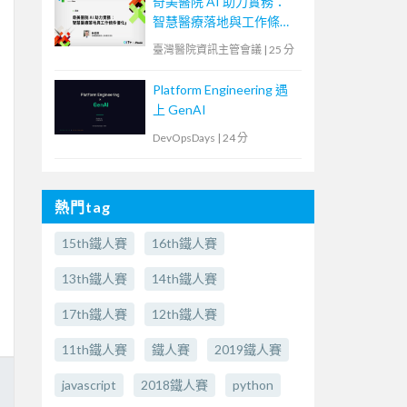
奇美醫院 AI 助力實務：
智慧醫療落地與工作條件
優化
臺灣醫院資訊主管會議
|
25 分
Platform Engineering 遇
上 GenAI
DevOpsDays
|
24 分
熱門tag
15th鐵人賽
16th鐵人賽
13th鐵人賽
14th鐵人賽
17th鐵人賽
12th鐵人賽
11th鐵人賽
鐵人賽
2019鐵人賽
javascript
2018鐵人賽
python