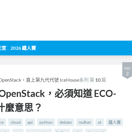
天室
2026 鐵人賽
DAY
2
nStack，直上第九代代號 IceHouse
系列 第
10
篇
enStack，必須知道 ECO-
 是什麼意思？
ce
cloud
api
python
debian
redhat
at
鐵人賽