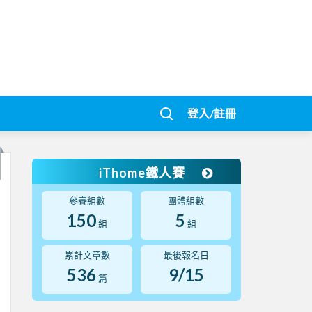
登入/註冊
iThome鐵人賽
參賽組數
團體組數
150
5
組
組
累計文章數
最後報名日
536
9/15
篇