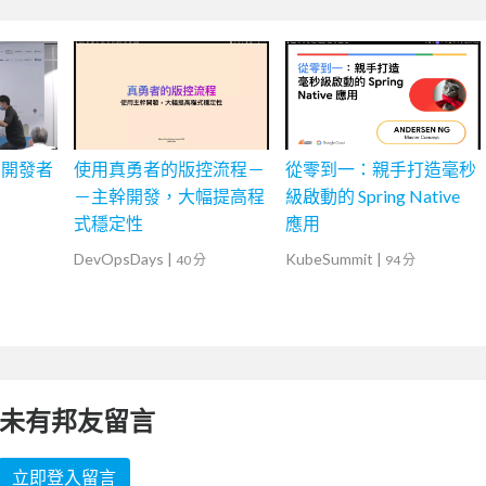
的開發者
使用真勇者的版控流程－
從零到一：親手打造毫秒
－主幹開發，大幅提高程
級啟動的 Spring Native
式穩定性
應用
DevOpsDays
|
KubeSummit
|
40 分
94 分
未有邦友留言
立即登入留言