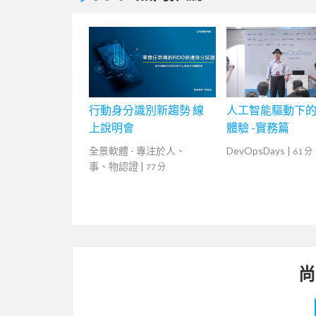
行動身分識別新趨勢 線
人工智能驅動下
上說明會
體驗 -實務篇
全景軟體 - 專注於人、
DevOpsDays
|
61 分
事、物認證
|
77 分
尚