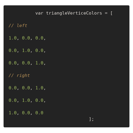
	  var triangleVerticeColors = [

// left
1.0
, 
0.0
, 
0.0
,

0.0
, 
1.0
, 
0.0
,

0.0
, 
0.0
, 
1.0
,

// right
0.0
, 
0.0
, 
1.0
,

0.0
, 
1.0
, 
0.0
,

1.0
, 
0.0
, 
0.0