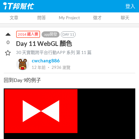
登入
文章
問答
My Project
徵才
聊天
app開發
DAY
11
2014 鐵人賽
0
Day 11 WebGL 顏色
30 天實戰跨平台行動APP
系列 第
11
篇
cwchang886
12 年前
‧
2936
瀏覽
回到Day 9的例子