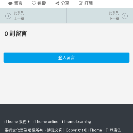
留言
追蹤
分享
訂閱
此系列
此系列
上一篇
下一篇
0
則留言
登入留言
iThome 服務
iThome online
iThome Learning
電週文化事業版權所有、轉載必究 | Copyright © iThome
刊登廣告