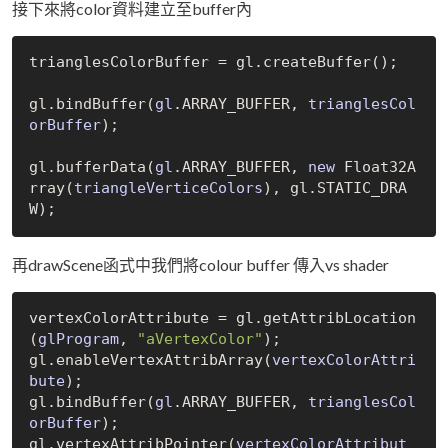
接下來將color資料建立至buffer內
trianglesColorBuffer = gl.create
Buffer()
;

gl.bind
Buffer(
gl
.ARRAY_BUFFER, 
trianglesCol
orBuffer
)
;

gl.buffer
Data(
gl
.ARRAY_BUFFER, 
new
 Float32A
rray(
triangleVerticeColors
)
, gl.STATIC_DRA
再drawScene函式中我們將colour buffer 傳入vs shader
vertexColorAttribute = gl.get
AttribLocation
(
glProgram
, 
"aVertexColor"
)
;

gl.enable
VertexAttribArray(
vertexColorAttri
bute
)
;

gl.bind
Buffer(
gl
.ARRAY_BUFFER, 
trianglesCol
orBuffer
)
;

gl.vertex
AttribPointer(
vertexColorAttribut