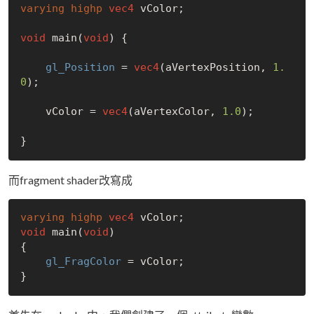
varying
highp
vec4
 vColor;

void
 main(
void
) {

gl_Position
 = 
vec4
(aVertexPosition, 
1.
0
); 

    vColor = 
vec4
(aVertexColor, 
1.0
);

而fragment shader改寫成
varying
highp
vec4
void
 main(
void
)

{

gl_FragColor
 = vColor;
