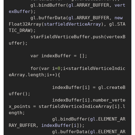
	gl.bind
Buffer(
gl
.ARRAY_BUFFER, 
vert
exBuffer
)
;

	gl.buffer
Data(
gl
.ARRAY_BUFFER, 
new
Float32Array(
starfieldVerticeArray
)
, gl.STA
TIC_DRAW);		

	starFieldVerticeBuffer.push(vertexB
uffer);

	var indexBuffer = 
[]
;

	for(var i=
0
;i<starfieldVerticeIndic
eArray.length;i++){

		indexBuffer
[
i
]
 = gl.create
B
uffer()
;

		indexBuffer
[
i
]
.number_verte
x_points = starfieldVerticeIndiceArray
[
i
]
.l
ength;

		gl.bind
Buffer(
gl
.ELEMENT_AR
RAY_BUFFER, 
indexBuffer
[
i
])
;

		gl.buffer
Data(
gl
.ELEMENT_AR