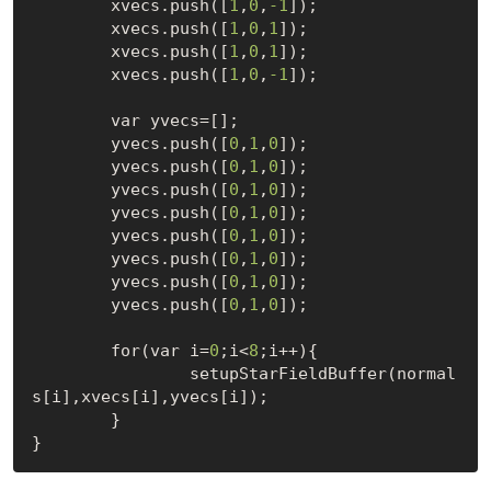
	xvecs.push([
1
,
0
,
-1
]);

	xvecs.push([
1
,
0
,
1
]);

	xvecs.push([
1
,
0
,
1
]);

	xvecs.push([
1
,
0
,
-1
]);

	var yvecs=[];

	yvecs.push([
0
,
1
,
0
]);

	yvecs.push([
0
,
1
,
0
]);

	yvecs.push([
0
,
1
,
0
]);

	yvecs.push([
0
,
1
,
0
]);

	yvecs.push([
0
,
1
,
0
]);

	yvecs.push([
0
,
1
,
0
]);

	yvecs.push([
0
,
1
,
0
]);

	yvecs.push([
0
,
1
,
0
]);

	for(var i=
0
;i<
8
;i++){

		setupStarFieldBuffer(normal
s[i],xvecs[i],yvecs[i]);

	}
