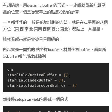
有想過說，用dynamic buffer的形式，一旋轉就重新計算星
星的位置，但是從螢幕上的點反投影的計算
一直都怪怪的！ 於是乾脆想別的方法，就是在xz平面的八個
方位（東 西 南 北 東南 西南 西北 東北）都貼上一片星星，
這樣看起來就是會被星星圍繞的！
所以首先一開始的 點坐標buufer，材質坐標buffer，繪圖所
以buffer都全部改成陣列
var

starFieldVerticeBuffer = 
[]
,

starFieldIndexBuffer = 
[]
,

starFieldTextureCordBuffer = 
[]
然後將setupStarField包裝成一個函式