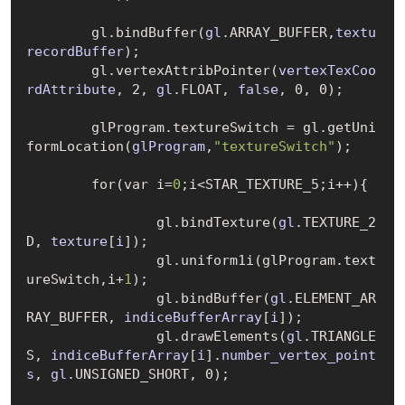
	gl.bind
Buffer(
gl
.ARRAY_BUFFER,
textu
recordBuffer
)
;

	gl.vertex
AttribPointer(
vertexTexCoo
rdAttribute
, 2, 
gl
.FLOAT, 
false
, 0, 0)
;

	glProgram.textureSwitch = gl.get
Uni
formLocation(
glProgram
,
"textureSwitch"
)
; 

	for(var i=
0
;i<STAR_TEXTURE_5;i++){

		gl.bind
Texture(
gl
.TEXTURE_2
D, 
texture
[
i
])
;

		gl.uniform1i(glProgram.text
ureSwitch,i+
1
);

		gl.bind
Buffer(
gl
.ELEMENT_AR
RAY_BUFFER, 
indiceBufferArray
[
i
])
;  

		gl.draw
Elements(
gl
.TRIANGLE
S, 
indiceBufferArray
[
i
].
number_vertex_point
s
, 
gl
.UNSIGNED_SHORT, 0)
;
