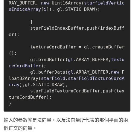
RAY_BUFFER, 
new
 Uint16Array(
starfieldVertic
eIndiceArray
[
i
])
, gl.STATIC_DRAW);		
	}

	starFieldIndexBuffer.push(indexBuff
er);

	textureCordBuffer = gl.create
Buffer
()
;

	gl.bind
Buffer(
gl
.ARRAY_BUFFER,
textu
reCordBuffer
)
;

	gl.buffer
Data(
gl
.ARRAY_BUFFER,
new
 F
loat32Array(
starField
.
starFieldTextureCordA
rray
)
,gl.STATIC_DRAW);

	starFieldTextureCordBuffer.push(tex
tureCordBuffer);

輸入的參數就是法向量，以及法向量所代表的那個平面的兩
個正交的向量。