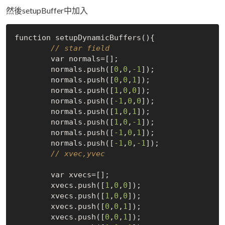
然後setupBuffer中加入
function setupDynamicBuffers(){

// star field
	var normals=[];

	normals.push([
0
,
0
,
-1
]);

	normals.push([
0
,
0
,
1
]);

	normals.push([
1
,
0
,
0
]);

	normals.push([
-1
,
0
,
0
]);

	normals.push([
1
,
0
,
1
]);

	normals.push([
1
,
0
,
-1
]);

	normals.push([
-1
,
0
,
1
]);

	normals.push([
-1
,
0
,
-1
]);

// xvec,yvec
	var xvecs=[];

	xvecs.push([
1
,
0
,
0
]);

	xvecs.push([
1
,
0
,
0
]);

	xvecs.push([
0
,
0
,
1
]);

	xvecs.push([
0
,
0
,
1
]);
