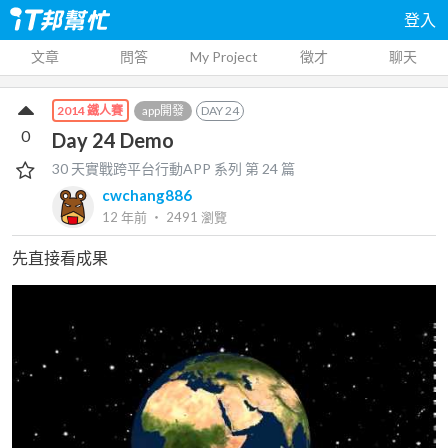
登入
文章
問答
My Project
徵才
聊天
app開發
DAY
24
2014 鐵人賽
0
Day 24 Demo
30 天實戰跨平台行動APP
系列 第
24
篇
cwchang886
12 年前
‧
2491
瀏覽
先直接看成果