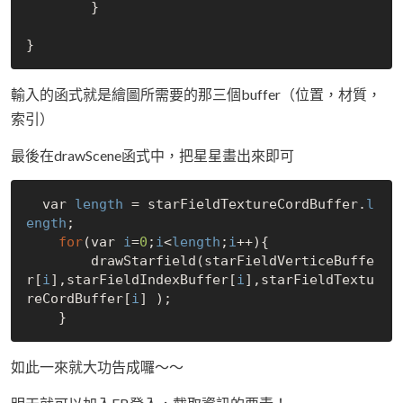
	}

輸入的函式就是繪圖所需要的那三個buffer（位置，材質，
索引）
最後在drawScene函式中，把星星畫出來即可
  var 
length
 = starFieldTextureCordBuffer.
l
ength
;

for
(var 
i
=
0
;
i
<
length
;
i
++){

    	drawStarfield(starFieldVerticeBuffe
r[
i
],starFieldIndexBuffer[
i
],starFieldTextu
reCordBuffer[
i
] );

如此一來就大功告成囉～～