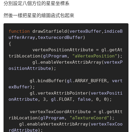
分別設定八個方位的星星坐標系
然後一樣把星星的繪圖函式包起來
function
 draw
Starfield(
vertexBuffer
,
indiceB
ufferArray
,
texturecordBuffer
)
{

	 vertexPositionAttribute = gl.get
At
tribLocation(
glProgram
, 
"aVertexPosition"
)
;

	 gl.enable
VertexAttribArray(
vertexP
ositionAttribute
)
;

	gl.bind
Buffer(
gl
.ARRAY_BUFFER, 
vert
exBuffer
)
;

	gl.vertex
AttribPointer(
vertexPositi
onAttribute
, 3, 
gl
.FLOAT, 
false
, 0, 0)
;

	vertexTexCoordAttribute = gl.get
Att
ribLocation(
glProgram
, 
"aTextureCoord"
)
;

    gl.enable
VertexAttribArray(
vertexTexCoo
rdAttribute
)
;
