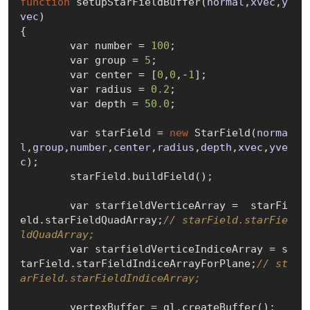
function
 setup
StarFieldBuffer(
normal
,
xvec
,
y
vec
)
{

	var number = 
100
;

	var group = 
5
;

	var center = 
[
0
,
0
,-
1
]
; 

	var radius = 
0.2
;

	var depth = 
50.0
;

	var starField = 
new
StarField(
norma
l
,
group
,
number
,
center
,
radius
,
depth
,
xvec
,
yve
c
)
;

	starField.build
Field()
;

	var starfieldVerticeArray =  starFi
eld.starFieldQuadArray;
// starField.starFie
ldQuadArray;
	var starfieldVerticeIndiceArray = s
tarField.starFieldIndiceArrayForPlane;
// st
arField.starFieldIndiceArray;
	vertexBuffer = gl.create
Buffer()
;
