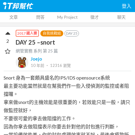
登入
文章
問答
My Project
徵才
聊天
自我挑戰組
DAY
25
2017 鐵人賽
2
DAY 25 –snort
網管實務
系列 第
25
篇
Joejo
10 年前
‧
12316
瀏覽
Snort 身為一套頗具盛名的IPS/IDS opensource系統
最主要功能當然就是在幫我們作一些入侵偵測的監控或者阻
擋囉。
拿來做snort的主機效能是很重要的，若效能只是一般，請只
做監控就好，
不要很可愛的拿去做阻擋的工作。
因為你拿去做阻擋表示你要去針對他的封包進行判斷，
一當設備效能差，你的封包處理效率就不好，最後會導致所