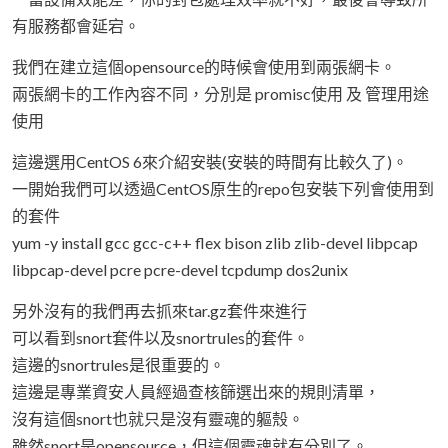
有服務都會延宕。
我們在建立這個opensource的時候會使用到兩張網卡。
兩張網卡的工作內容不同，分別是 promisc使用 及 管理用途
使用
這邊選用CentOS 6來介紹安裝(安裝的時間有比較久了)。
一開始我們可以透過CentOS原生的repo包安裝下列會使用到
的套件
yum -y install gcc gcc-c++ flex bison zlib zlib-devel libpcap
libpcap-devel pcre pcre-devel tcpdump dos2unix
另外沒有的我們再去抓來tar.gz套件來進行
可以看到snort套件以及snortrules的套件。
這邊的snortrules是很重要的。
這邊是專業資安人員經過查核篩選出來的規則清單，
沒有這個snort也就只是沒有靈魂的軀殼。
雖然snort是opensource，但這個靈魂就有分別了。