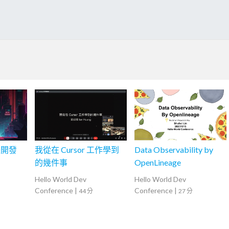
體開發
我從在 Cursor 工作學到
Data Observability by
的幾件事
OpenLineage
Hello World Dev
Hello World Dev
Conference
|
Conference
|
44 分
27 分