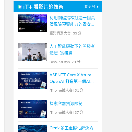
看影片追技術
看更多
利用關鍵指標打造一個具
備風險預警能力的資安風
險地圖
臺灣資安大會
|
33 分
人工智能驅動下的開發者
體驗 -實務篇
DevOpsDays
|
61 分
ASP.NET Core X Azure
OpenAI 打造第一個AI網
站應用程式！
iThome鐵人賽
|
31 分
探索容器資源限制
iThome鐵人賽
|
37 分
Citrix 多工虛擬化解決方