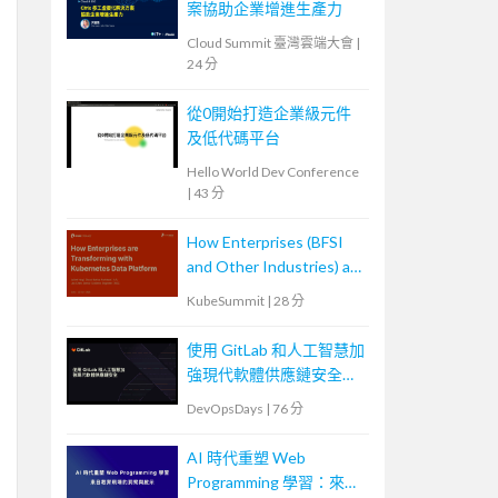
案協助企業增進生產力
Cloud Summit 臺灣雲端大會
|
24 分
從0開始打造企業級元件
及低代碼平台
Hello World Dev Conference
|
43 分
How Enterprises (BFSI
and Other Industries) are
Transforming with
KubeSummit
|
28 分
Kubernetes Data
Platforms
使用 GitLab 和人工智慧加
強現代軟體供應鏈安全
Securing the Modern
DevOpsDays
|
76 分
Software Supply Chain
with GitLab and AI
AI 時代重塑 Web
Programming 學習：來自