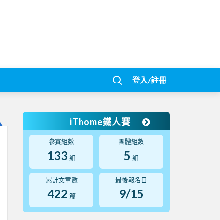
登入/註冊
iThome鐵人賽
參賽組數
團體組數
133
5
組
組
累計文章數
最後報名日
422
9/15
篇