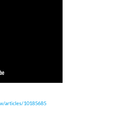
tw/articles/10185685