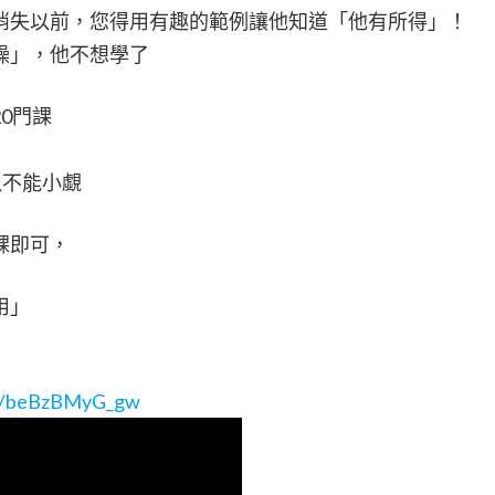
消失以前，您得用有趣的範例讓他知道「他有所得」！
燥」，他不想學了
0門課
以不能小覷
課即可，
用」
be/beBzBMyG_gw