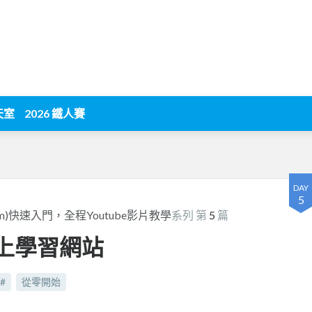
天室
2026 鐵人賽
DAY
5
 Form)快速入門，全程Youtube影片教學
系列 第
5
篇
線上學習網站
c#
從零開始