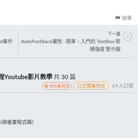
檢舉
下一篇
ad事件
AutoPostBack屬性 - 簡單、入門的 TextBox 密
碼強度 警示圖
全程Youtube影片教學
共
30
篇
69
人訂閱
訂閱系列文
RSS系列文
Script與後置程式碼）