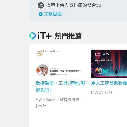
檔案上傳與資料庫的整合#2
30
完整目錄
熱門推薦
敏捷轉型，工具?流程?哪
用人工智慧助軟
個先行?
MWC
|
69 分
Agile Summit 敏捷高峰會
|
25 分