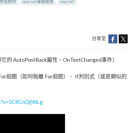
et學習教材
asp.net專題實務
asp.net
分享至
 AutoPostBack屬性、OnTextChanged事件）
r迴圈（如何脫離 For迴圈）、 If判別式（或是類似的
）
ch?v=5CRCnQfjNLg