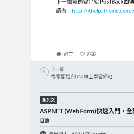
下一個範例要介紹
PostBack回
請看 --
http://ithelp.ithome.com.
留言
追蹤
上一篇
從零開始 的 C# 線上學習網站
系列文
ASP.NET (Web Form)快速入門，
目錄
會員登入 - ASP.NET Identity