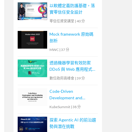
以軟體定義防護基礎，落
實零信任安全設計
零信任資安講堂
|
40 分
Mock framework 原始碼
剖析
MWC
|
37 分
透過機器學習有效防禦
DDoS 與 Web 應用程式攻
擊
數位政府高峰會
|
39 分
Code-Driven
Development and
Monitoring of Machine
KubeSummit
|
38 分
Learning Services on
Kubernetes
探索 Agentic AI 的前沿趨
勢與潛在挑戰