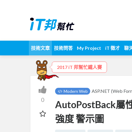
技術文章
技術問答
My Project
iT 徵才
聊
2017 iT 邦幫忙鐵人賽
ASP.NET (Web
Modern Web
0
AutoPostBack屬
強度 警示圖