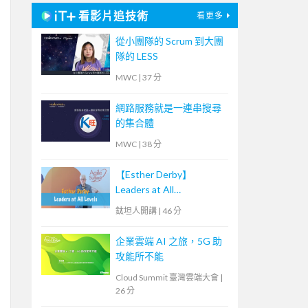
看影片追技術
看更多
從小團隊的 Scrum 到大團
隊的 LESS
MWC
|
37 分
網路服務就是一連串搜尋
的集合體
MWC
|
38 分
【Esther Derby】
Leaders at All
Levels（Agile summit
鈦坦人開講
|
46 分
'23）｜TITANSOFT 鈦坦
科技
企業雲端 AI 之旅，5G 助
攻能所不能
Cloud Summit 臺灣雲端大會
|
26 分