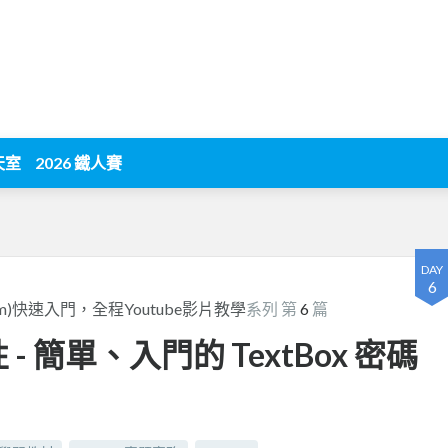
天室
2026 鐵人賽
DAY
6
 Form)快速入門，全程Youtube影片教學
系列 第
6
篇
性 - 簡單、入門的 TextBox 密碼