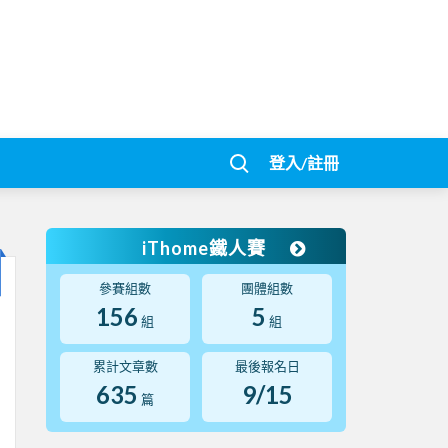
登入/註冊
iThome鐵人賽
參賽組數
團體組數
156
5
組
組
累計文章數
最後報名日
635
9/15
篇