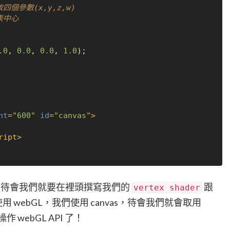
四個參數(x,y,z,w)
代表中心
.0
, 
0.0
, 
0.0
, 
1.0
);

ht
=
"600"
id
=
"canvas"
>
ript
>
g，待會我們就要在裡頭撰寫我們的
跟
vertex shader
 webGL，我們使用 canvas，待會我們就會取用
作 webGL API 了！