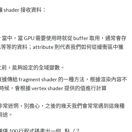
hader 接收資料：
 當中，當 GPU 需要使用時就從 buffer 取用，通常會存
等的資料；attribute 則代表我們如何從緩衝區中獲
gram 之前，能夠設定的全域變數。
ader 將數據傳給 fragment shader 的一種方法，根據渲染內容不
r 的時候，會根據 vertex shader 提供的值進行計算
非常迷惘，別擔心，之後的幾天我們會常常遇到這幾種
用途。
100 行程式碼畫出一個...點（？