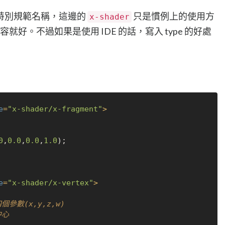
並沒有特別規範名稱，這邊的
只是慣例上的使用方
x-shader
容就好。不過如果是使用 IDE 的話，寫入 type 的好處
e
=
"x-shader/x-fragment"
>
0
,
0.0
,
0.0
,
1.0
);

e
=
"x-shader/x-vertex"
>
個參數(x,y,z,w)
中心