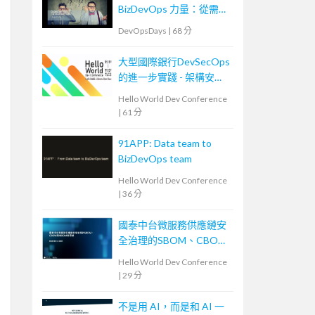
BizDevOps 力量：從需求
轉換到團隊內外溝通
DevOpsDays
|
68 分
大型國際銀行DevSecOps
的進一步實踐 - 架構安全
左移
Hello World Dev Conference
|
61 分
91APP: Data team to
BizDevOps team
Hello World Dev Conference
|
36 分
國泰中台微服務供應鏈安
全治理的SBOM、CBOM
與AIBOM新思維
Hello World Dev Conference
|
29 分
不是用 AI，而是和 AI 一