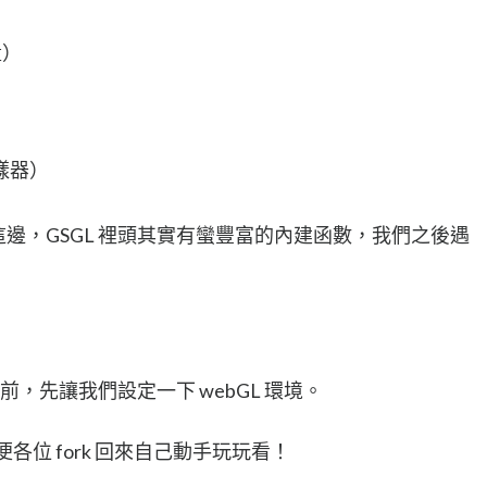
）
向量）
（採樣器）
到這邊，GSGL 裡頭其實有蠻豐富的內建函數，我們之後遇
之前，先讓我們設定一下 webGL 環境。
各位 fork 回來自己動手玩玩看！