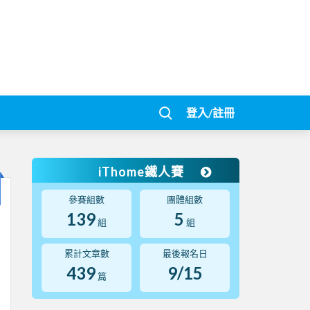
登入/註冊
iThome鐵人賽
參賽組數
團體組數
139
5
組
組
累計文章數
最後報名日
439
9/15
篇