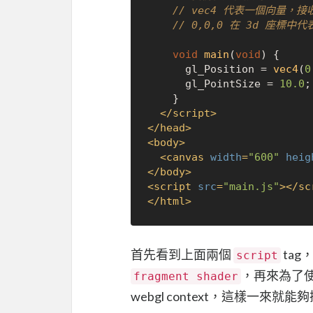
// vec4 代表一個向量，接收
// 0,0,0 在 3d 座標中
void
main
(
void
) {

      gl_Position = 
vec4
(
0
      gl_PointSize = 
10.0
;

    }

</
script
>
</
head
>
<
body
>
<
canvas
width
=
"600"
heig
</
body
>
<
script
src
=
"main.js"
>
</
sc
</
html
>
首先看到上面兩個
ta
script
，再來為了使用
fragment shader
webgl context，這樣一來就能夠操