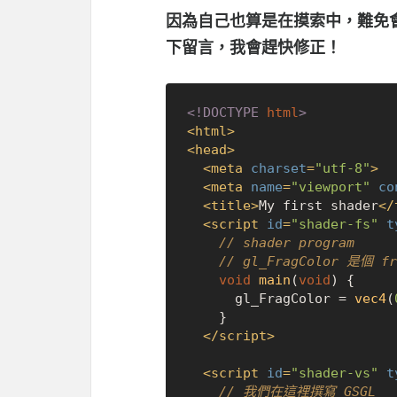
因為自己也算是在摸索中，難免
下留言，我會趕快修正！
<!DOCTYPE 
html
>
<
html
>
<
head
>
<
meta
charset
=
"utf-8"
>
<
meta
name
=
"viewport"
co
<
title
>
My first shader
</
<
script
id
=
"shader-fs"
t
// shader program
// gl_FragColor 是個 f
void
main
(
void
) {

      gl_FragColor = 
vec4
(
    }

</
script
>
<
script
id
=
"shader-vs"
t
// 我們在這裡撰寫 GSGL