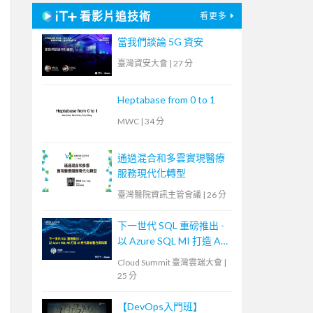
看影片追技術
看更多
當我們談論 5G 資安
臺灣資安大會
|
27 分
Heptabase from 0 to 1
MWC
|
34 分
通過混合和多雲實現醫療
服務現代化轉型
臺灣醫院資訊主管會議
|
26 分
下一世代 SQL 重磅推出 -
以 Azure SQL MI 打造 AI
時代雲地整合資料庫
Cloud Summit 臺灣雲端大會
|
25 分
【DevOps入門班】