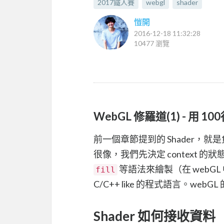
2017鐵人賽
webgl
shader
愷開
2016-12-18 11:32:28
10477 瀏覽
WebGL 修羅道(1) - 用 
前一個章節提到的 Shader，就
很像，我們先決定 context 的狀態（fi
等語法來繪製（在 webGL 中是
fill
C/C++ like 的程式語言。w
Shader 如何接收資料