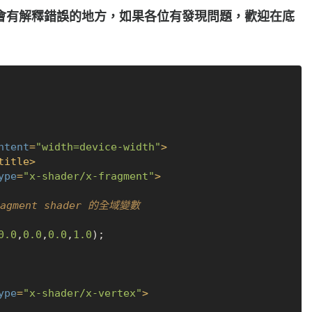
會有解釋錯誤的地方，如果各位有發現問題，歡迎在底
ntent
=
"width=device-width"
>
title
>
ype
=
"x-shader/x-fragment"
>
ragment shader 的全域變數
0.0
,
0.0
,
0.0
,
1.0
);

ype
=
"x-shader/x-vertex"
>