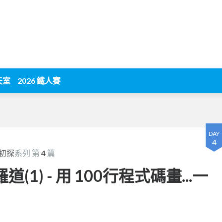
天室
2026 鐵人賽
DAY
4
s 初探
系列 第
4
篇
修羅道(1) - 用 100行程式碼畫...一