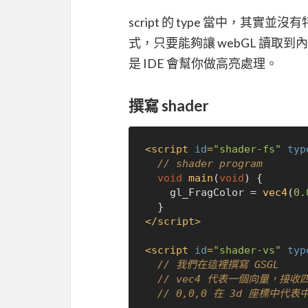
script 的 type 當中，其實
式，只要能夠讓 webGL 讀取到內
是 IDE 會幫你做高亮處理。
撰寫 shader
<
script
id
=
"shader-fs"
typ
// shader program
void
main
(
void
) {

    gl_FragColor = 
vec4
(
0.
</
script
>
<
script
id
=
"shader-vs"
typ
// 我們在這裡撰寫 GSGL
// vec4 代表一個向量，接收四
// 0,0,0 在 3d 座標中代表