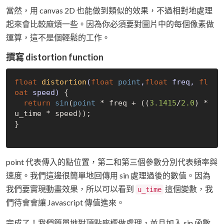
當然，用 canvas 2D 也能做到類似的效果，不過相對地處理
起來會比較麻煩一些。因為你必須要對圖片中的每個像素做
運算，這不是個輕鬆的工作。
撰寫 distortion function
float
distortion
(
float
point
,
float
 freq, 
fl
oat
 speed)
{

return
sin
(
point
 * freq + ((
3.1415
/
2.0
) * 
u_time * speed));

}

point 代表傳入的點位置，第二和第三個參數分別代表頻率與
速度。我們這邊很簡單地回傳用 sin 處理過後的數值。因為
我們要實現動畫效果，所以可以看到
這個變數，我
u_time
們待會會讓 Javascript 傳值進來。
完成了！我們簡單地對頂點座標做處理，並且加入 sin 函數