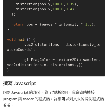
    distortion(pos.y,
100.0
,
0.35
),

    distortion(pos.x,
100.0
,
0.4
)

  );

return
 pos + (waves * intensity * 
1.0
);

}

void
main
()
{

	vec2 distortions = distortions(v_te
xtureCoords);

	gl_FragColor = texture2D(u_sampler, 
vec2(distortions.x, distortions.y));

撰寫 Javascript
回到 Javascript 的部分，為了加速說明，我會省略連接
program 與 shader 的程式碼，詳細可以到文末的範例程式碼
看看。