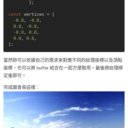
	];

const
 vertices = [

-0.8
, 
-0.8
,

0.8
, 
-0.8
,

-0.8
, 
0.8
,

0.8
, 
0.8
,

當然妳可以依據自己的需求來對應不同的紋理座標以及頂點
座標，也可以將 buffer 結合在一起方便取用。最後將紋理綁
定後即可。
完成圖會長這樣：