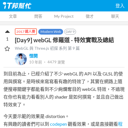
登入
文章
問答
My Project
徵才
聊天
Modern Web
DAY
9
2017 鐵人賽
1
[Day9] webGL 修羅道 - 特效實戰及總結
WebGL 與 Three.js 初探
系列 第
9
篇
愷開
10 年前
‧
4479
瀏覽
到目前為止，已經介紹了不少 webGL 的 API 以及 GLSL 的使
用與撰寫。是時候來寫寫看有趣的特效了，其實在網路上隨
便搜尋關鍵字都能看到不少絢爛奪目的 webGL 特效，不過現
在你也有能力看看別人的 shader 是如何撰寫，並且自己做出
特效來了。
今天要示範的效果是 distortion。
有興趣的讀者們可以到
codepen
觀看效果，或是直接觀看
程