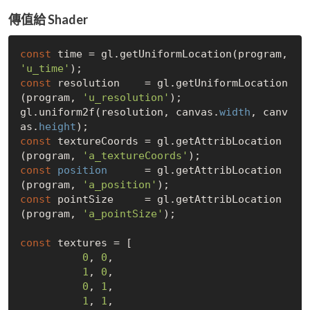
傳值給 Shader
const
 time = gl.getUniformLocation(program, 
'u_time'
const
 resolution    = gl.getUniformLocation
(program, 
'u_resolution'
);

gl.uniform2f(resolution, canvas.
width
, canv
as.
height
const
 textureCoords = gl.getAttribLocation
(program, 
'a_textureCoords'
const
position
      = gl.getAttribLocation
(program, 
'a_position'
const
 pointSize     = gl.getAttribLocation
(program, 
'a_pointSize'
);

const
 textures = [

0
, 
0
,

1
, 
0
,

0
, 
1
,

1
, 
1
,
