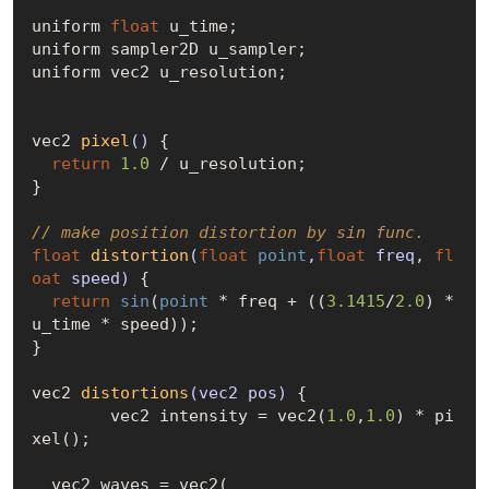
uniform 
float
 u_time;

uniform sampler2D u_sampler;

uniform vec2 u_resolution;

vec2 
pixel
()
{

return
1.0
 / u_resolution;

}

// make position distortion by sin func.
float
distortion
(
float
point
,
float
 freq, 
fl
oat
 speed)
{

return
sin
(
point
 * freq + ((
3.1415
/
2.0
) * 
u_time * speed));

}

vec2 
distortions
(vec2 pos)
{

	vec2 intensity = vec2(
1.0
,
1.0
) * pi
xel();

  vec2 waves = vec2(
