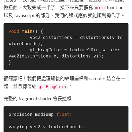
做扭曲，大致完成一半了，接下來只要撰寫
function
main
以及 Javascript 的部分，我們的程式應該就能順利操作了。
void
main
()
{

	vec2 distortions = distortions(v_te
xtureCoords);

	gl_FragColor = texture2D(u_sampler, 
vec2(distortions.x, distortions.y));

很簡潔吧！我們把處理過後的紋理座標和 sampler 結合在一
起，並且傳值給
。
gl_FragColor
完整的 fragment shader 會長這樣：
precision mediump 
float
;

varying vec2 v_textureCoords;
