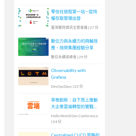
零信任旅程第一站—從特
權存取管理出發
臺灣醫院資訊主管會議
|
27 分
數位力與永續力的飛輪效
應，旭榮集團經驗分享
數位永續高峰會
|
29 分
Observability with
Grafana
DevOpsDays
|
23 分
草根創新：自下而上推動
大企業雲端轉型的實戰策
略
Hello World Dev Conference
|
34 分
Centralized CI/CD 策略的