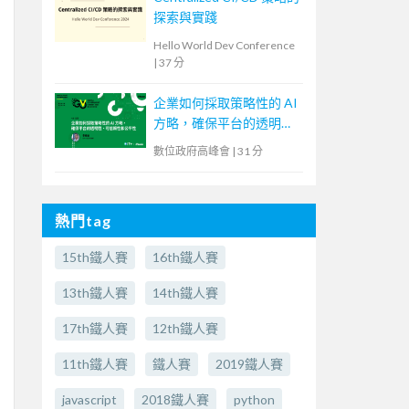
探索與實踐
Hello World Dev Conference
|
37 分
企業如何採取策略性的 AI
方略，確保平台的透明
性、可信賴性和公平性
數位政府高峰會
|
31 分
熱門tag
15th鐵人賽
16th鐵人賽
13th鐵人賽
14th鐵人賽
17th鐵人賽
12th鐵人賽
11th鐵人賽
鐵人賽
2019鐵人賽
javascript
2018鐵人賽
python