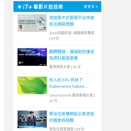
看影片追技術
看更多
透過集中式管理平台快速
抓出網路問題
Zyxel兆勤科技- 網路通訊專家
|
39 分
翻轉戰線，讓端點防護成
為資料最強堡壘
臺灣資安大會
|
32 分
別人的 K8s 死袂了 -
Kubernetes Failure
Stories
Cloud Summit 臺灣雲端大會
|
22 分
零信任架構帶給企業資安
的機會與挑戰
零信任資安講堂
|
28 分