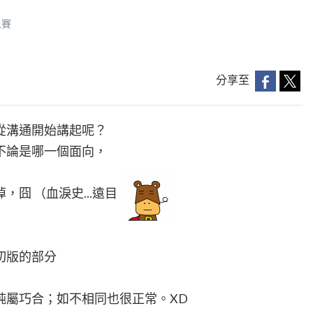
人賽
分享至
從溝通開始講起呢？
不論是哪一個面向，
囧 （血淚史...遠目
切版的部分
純屬巧合；如不相同也很正常。XD