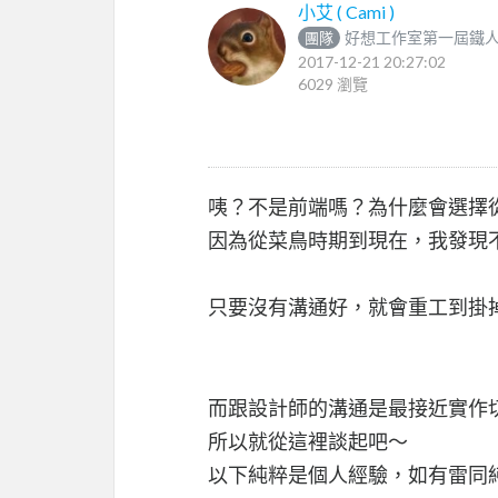
小艾 ( Cami )
好想工作室第一屆鐵
團隊
2017-12-21 20:27:02
6029 瀏覽
咦？不是前端嗎？為什麼會選擇
因為從菜鳥時期到現在，我發現
只要沒有溝通好，就會重工到掛掉，
而跟設計師的溝通是最接近實作
所以就從這裡談起吧～
以下純粹是個人經驗，如有雷同