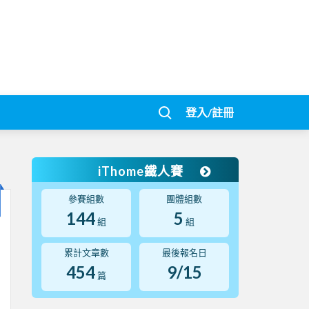
登入/註冊
iThome鐵人賽
參賽組數
團體組數
144
5
組
組
累計文章數
最後報名日
454
9/15
篇