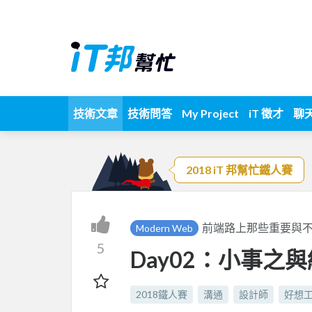
技術文章
技術問答
My Project
iT 徵才
聊
2018 iT 邦幫忙鐵人賽
前端路上那些重要與
Modern Web
5
Day02：小事之
2018鐵人賽
溝通
設計師
好想