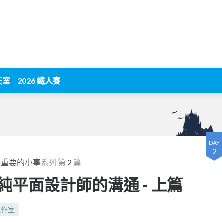
天室
2026 鐵人賽
DAY
2
不重要的小事
系列 第
2
篇
與純平面設計師的溝通 - 上篇
工作室