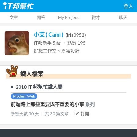
登入
文章
問答
My Project
徵才
聊天
小艾 ( Cami )
(
iris0952
)
iT邦新手
5
級 ‧ 點數
195
好想工作室、夏舞設計
鐵人檔案
2018
iT 邦幫忙鐵人賽
Modern Web
前端路上那些重要與不重要的小事
系列
參賽天數
30
天
｜
共
30
篇文章
訂閱