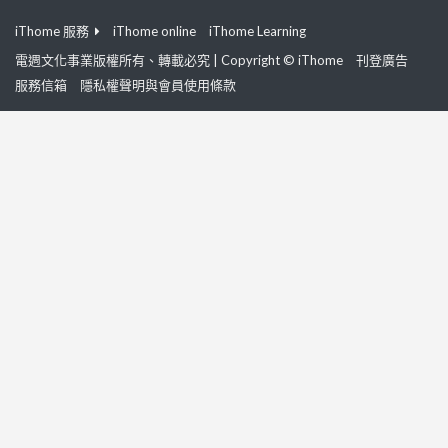
iThome 服務
iThome online
iThome Learning
電週文化事業版權所有、轉載必究 | Copyright © iThome
刊登廣告
服務信箱
隱私權聲明與會員使用條款