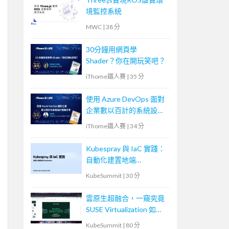
境監控系統
MWC
|
38 分
30分鐘用網頁學
Shader？你在開玩笑吧？
iThome鐵人賽
|
35 分
使用 Azure DevOps 面對
企業數以百計的系統設計
經驗分享
iThome鐵人賽
|
34 分
Kubespray 與 IaC 實踐：
自動化建置地端
Kubernetes
KubeSummit
|
30 分
雲原生超融合，一窺究竟
SUSE Virtualization 如何
解決傳統應用與現代化雲
KubeSummit
|
80 分