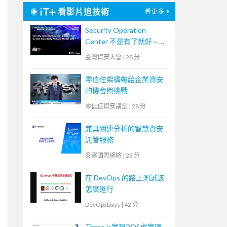
看影片追技術
看更多
Security Operation
Center 不是有了就好 ~ 從
SOC Capability Maturity
臺灣資安大會
|
28 分
Model 談起
零信任架構帶給企業資安
的機會與挑戰
零信任資安講堂
|
28 分
兼具關連分析的智慧資安
託管服務
泰富國際網絡
|
23 分
在 DevOps 的路上測試該
怎麼進行
DevOpsDays
|
42 分
Three.js實現ROS虛實環