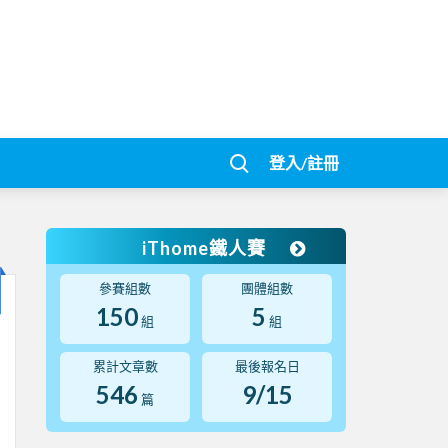
登入/註冊
iThome鐵人賽
參賽組數
團體組數
150
5
組
組
累計文章數
最後報名日
546
9/15
篇