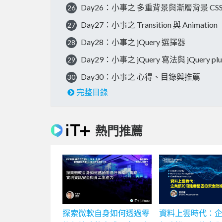
Day26：小事之 多重背景與漸層背景 CSS3 G
26
Day27：小事之 Transition 與 Animation
27
Day28：小事之 jQuery 選擇器
28
Day29：小事之 jQuery 寫法與 jQuery plu
29
Day30：小事之 心得、目錄與推薦
30
完整目錄
熱門推薦
探索微軟自身如何透過零
資料上雲時代：