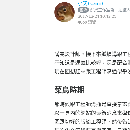
小艾 ( Cami )
好想工作室第一屆鐵
團隊
2017-12-24 10:42:21
4068 瀏覽
講完設計師，接下來繼續講跟工
不知道是運氣比較好，還是配合
現在回想起來跟工程師溝通似乎
菜鳥時期
那時候跟工程師溝通是直接拿畫
以十頁內的網站的最新消息來舉
圖跟切好的版給工程師，然後告