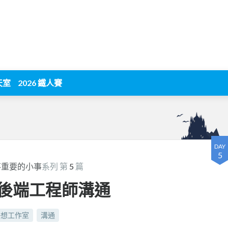
天室
2026 鐵人賽
DAY
5
不重要的小事
系列 第
5
篇
與後端工程師溝通
好想工作室
溝通