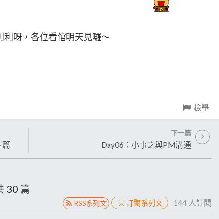
利利呀，各位看倌明天見囉～
檢舉
下一篇
下篇
Day06：小事之與PM溝通
共
30
篇
144
人訂閱
訂閱系列文
RSS系列文