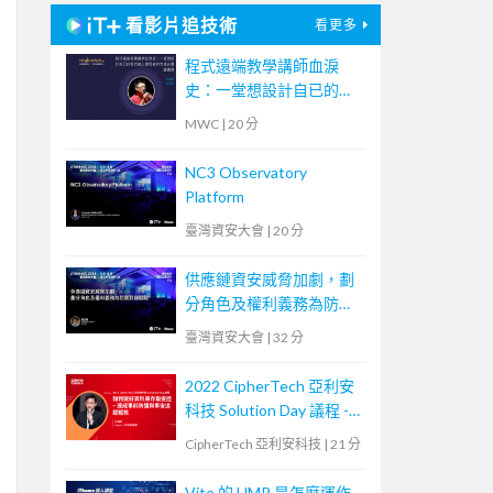
看影片追技術
看更多
程式遠端教學講師血淚
史：一堂想設計自已的程
式線上課程者的先修必要
MWC
|
20 分
通識課
NC3 Observatory
Platform
臺灣資安大會
|
20 分
供應鏈資安威脅加劇，劃
分角色及權利義務為防禦
致勝關鍵
臺灣資安大會
|
32 分
2022 CipherTech 亞利安
科技 Solution Day 議程 -
如何做好資料庫存取安
CipherTech 亞利安科技
|
21 分
控，達成事前防護與事後
追蹤稽核
Vite 的 HMR 是怎麼運作