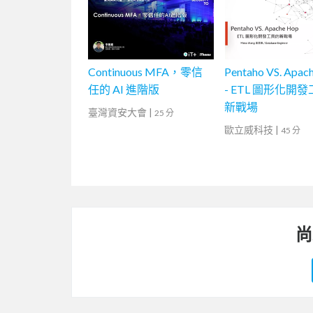
Continuous MFA，零信
Pentaho VS. Apac
任的 AI 進階版
- ETL 圖形化開
新戰場
臺灣資安大會
|
25 分
歐立威科技
|
45 分
尚