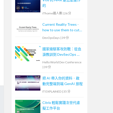
的
iThome鐵人賽
|
26 分
Current Reality Trees -
how to use them to cut
through dev & ops
DevOpsDays
|
39 分
problems
國家級駭客攻防戰：從血
淚教訓到 DevSecOps 實
踐
Hello World Dev Conference
|
39 分
把 AI 帶入你的資料．啟
動完整端到端 GenAI 旅程
IT EXPLAINED
|
35 分
Citrix 輕鬆實踐次世代虛
擬工作平台