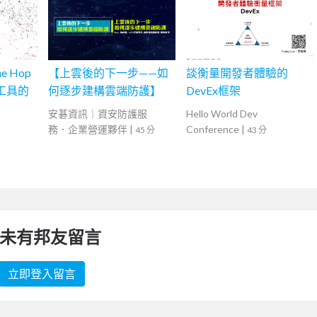
he Hop
【上雲後的下一步——如
談衡量開發者體驗的
發工具的
何逐步建構雲端防護】
DevEx框架
安碁資訊｜資安防護服
Hello World Dev
務．企業營運夥伴
|
Conference
|
45 分
43 分
未有邦友留言
立即登入留言