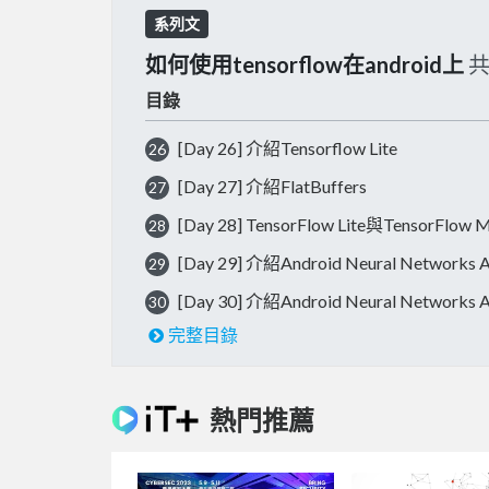
系列文
如何使用tensorflow在android上
目錄
[Day 26] 介紹Tensorflow Lite
26
[Day 27] 介紹FlatBuffers
27
[Day 28] TensorFlow Lite與TensorFlow
28
[Day 29] 介紹Android Neural Networks 
29
[Day 30] 介紹Android Neural Networks 
30
完整目錄
熱門推薦