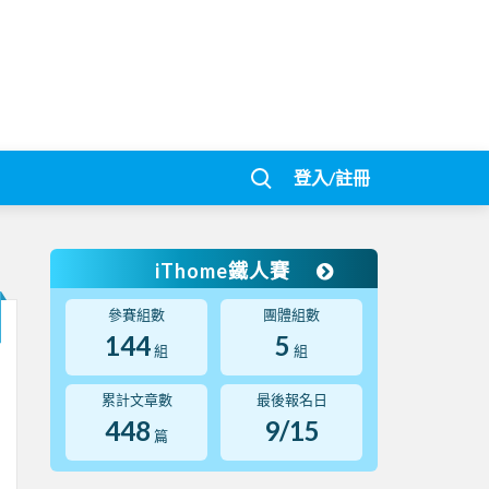
登入/註冊
iThome鐵人賽
參賽組數
團體組數
144
5
組
組
累計文章數
最後報名日
448
9/15
篇