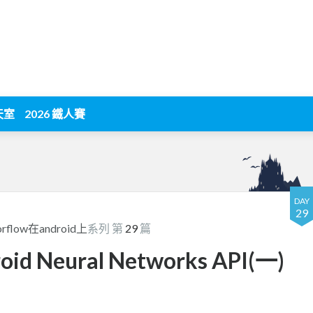
天室
2026 鐵人賽
DAY
29
flow在android上
系列 第
29
篇
id Neural Networks API(一)