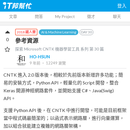
登入
文章
問答
My Project
徵才
聊天
AI & Machine Learning
DAY
30
2018 鐵人賽
0
參考資源
探索 Microsoft CNTK 機器學習工具
系列 第
30
篇
HO-HSUN
9 年前
‧
12249
瀏覽
CNTK 進入 2.0 版本後，相較於先前版本新增許多功能；簡
易的安裝方式，Python API，輕量化的 Script 開發，整合
Keras 開源神經網路套件，並開始支援 C#、Java(Swig)
API。
支援 Python API 後，在 CNTK 中進行開發，可能是目前框架
當中程式碼最簡潔的；以函式表示網路層，進行向量運算，
加以組合就能建立複雜的網路層架構。