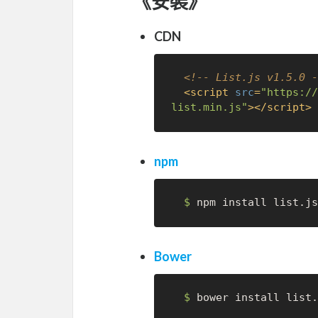
《安裝》
CDN
<!-- List.js v1.5.0 -
<
script
src
=
"https://
list.min.js"
>
</
script
>
npm
$ 
Bower
$ 