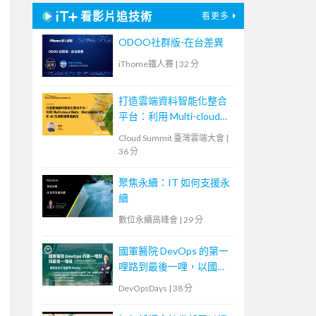
看影片追技術
看更多
ODOO社群版-在台差異
iThome鐵人賽
|
32 分
打造雲端資料智能化整合
平台：利用 Multi-cloud
Data、Databricks ETL 和
Cloud Summit 臺灣雲端大會
|
AI 加速數據價值創造
36 分
聚焦永續：IT 如何支援永
續
數位永續高峰會
|
29 分
國軍醫院 DevOps 的第一
哩路到最後一哩，以國軍
高雄總醫院為例
DevOpsDays
|
38 分