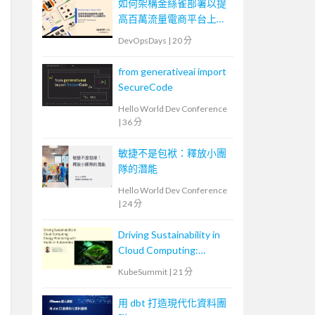
如何架構金絲雀部署以提
高百萬流量電商平台上版
穩定性
DevOpsDays
|
20 分
from generativeai import
SecureCode
Hello World Dev Conference
|
36 分
敏捷不是包袱：釋放小團
隊的潛能
Hello World Dev Conference
|
24 分
Driving Sustainability in
Cloud Computing:
Energy Monitoring with
KubeSummit
|
21 分
Kepler in Kubernetes
用 dbt 打造現代化資料團