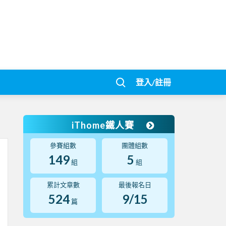
登入/註冊
iThome鐵人賽
參賽組數
團體組數
149
5
組
組
累計文章數
最後報名日
524
9/15
篇