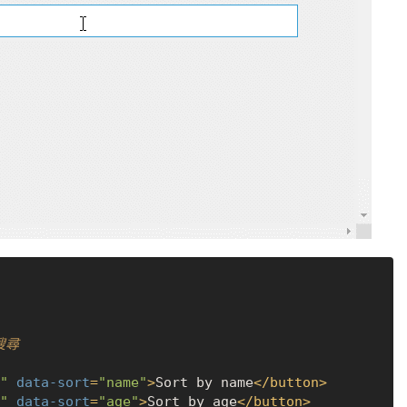
"
data-sort
=
"name"
>
Sort by name
</
button
>
"
data-sort
=
"age"
>
Sort by age
</
button
>