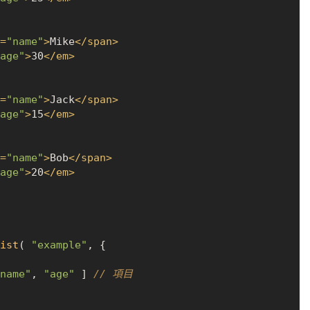
=
"name"
>
Mike
</
span
>
age"
>
30
</
em
>
=
"name"
>
Jack
</
span
>
age"
>
15
</
em
>
=
"name"
>
Bob
</
span
>
age"
>
20
</
em
>
ist
( 
"example"
, {

name"
, 
"age"
 ] 
// 項目