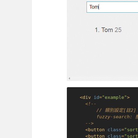
<
div
id
=
"example"
>
<!-- 

  		// 類別設定[註2]

  		fuzzy-search: 搜尋

  	-->
<
button
class
=
"sort
<
button
class
=
"sort