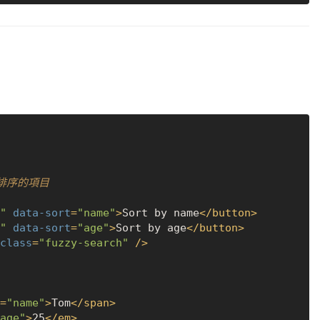
"
data-sort
=
"name"
>
Sort by name
</
button
>
"
data-sort
=
"age"
>
Sort by age
</
button
>
class
=
"fuzzy-search"
 />
=
"name"
>
Tom
</
span
>
age"
>
25
</
em
>