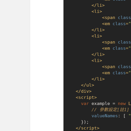
</
li
>
<
li
>
<
span
class
<
em
class
=
"
</
li
>
<
li
>
<
span
class
<
em
class
=
"
</
li
>
<
li
>
<
span
class
<
em
class
=
"
</
li
>
</
ul
>
</
div
>
<
script
>
var
 example = 
new
L
// 參數設定[註1]
valueNames
: [ 
"
  	});

</
script
>