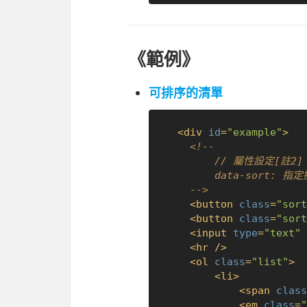
《範例》
可排序的清單
<
div
id
=
"example"
>
<!-- 

  		// 屬性設定[註2]

  		data-sort: 指定排序的項目

  	-->
<
button
class
=
"sort
<
button
class
=
"sort
<
input
type
=
"text"
<
hr
 />
<
ol
class
=
"list"
>
<
li
>
<
span
class
<
em
class
=
"