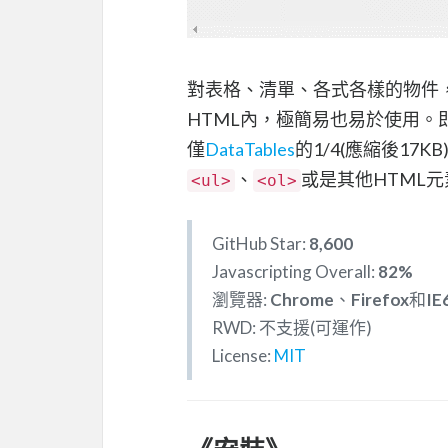
對表格、清單、各式各樣的物件
HTML內，極簡易也易於使用。
僅
DataTables
的1/4(應縮後17
、
或是其他HTML元
<ul>
<ol>
GitHub Star:
8,600
Javascripting Overall:
82%
瀏覽器:
Chrome
、
Firefox
和
IE
RWD: 不支援(可運作)
License:
MIT