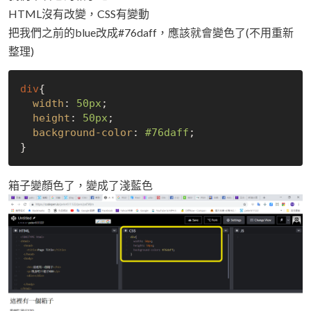
HTML沒有改變，CSS有變動
把我們之前的blue改成#76daff，應該就會變色了(不用重新
整理)
div
{

width
: 
50px
;

height
: 
50px
;

background-color
: 
#76daff
;

箱子變顏色了，變成了淺藍色