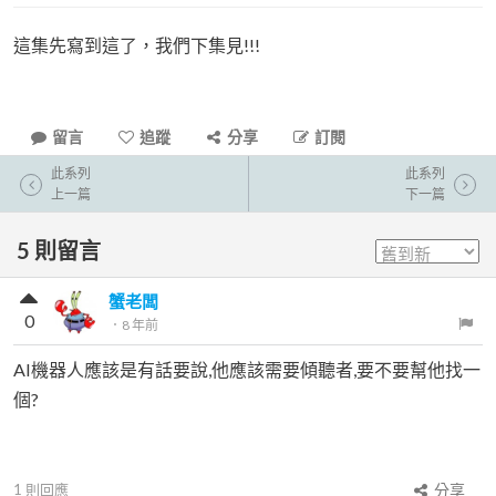
這集先寫到這了，我們下集見!!!
留言
追蹤
分享
訂閱
此系列
此系列
上一篇
下一篇
5
則留言
蟹老闆
0
．
8 年前
AI機器人應該是有話要說,他應該需要傾聽者,要不要幫他找一
個?
1
則回應
分享