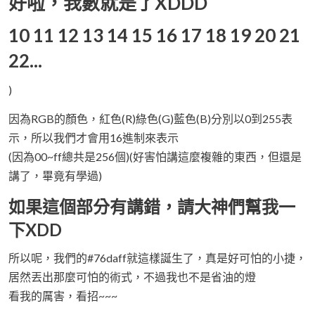
好啦，我數就是了XDDD
10 11 12 13 14 15 16 17 18 19 20 21
22...
)
因為RGB的顏色，紅色(R)綠色(G)藍色(B)分別以0到255表
示，所以我們才會用16進制來表示
(因為00~ff總共是256個)(好害怕講這麼複雜的東西，但還是
講了，畢竟有學過)
如果這個部分有講錯，請大神們幫我一
下XDD
所以呢，我們的#76daff就這樣誕生了，真是好可怕的小捷，
居然丟出那麼可怕的術式，不過我也不是省油的燈
看我的厲害，看招~~~