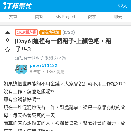
登入
文章
問答
My Project
徵才
聊天
自我挑戰組
DAY
5
2019 鐵人賽
0
[Day6]這裡有一個箱子-上顏色吧，箱
子!!-3
這裡有一個箱子
系列 第
7
篇
peter611122
8 年前
‧
1868
瀏覽
如果這個世界能夠不用金錢，大家會說那就不用工作拉XDD
沒有工作，怎麼吃飯呢??
那有金錢就好嗎??
現在一堆混混也沒有工作，到處亂事，還是一樣靠有錢的父
母，每天過著爽爽的一天
而真的有心想做事的人，卻揹著貸款，背著社會的壓力，放
棄了一切，這樣好嗎XDD