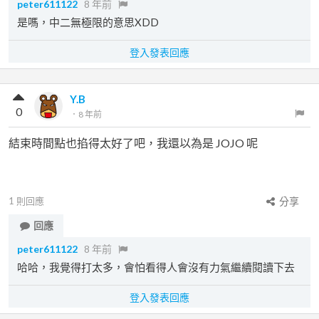
peter611122
8 年前
是嗎，中二無極限的意思XDD
登入發表回應
Y.B
0
．
8 年前
結束時間點也掐得太好了吧，我還以為是 JOJO 呢
1
則回應
分享
回應
peter611122
8 年前
哈哈，我覺得打太多，會怕看得人會沒有力氣繼續閱讀下去
登入發表回應