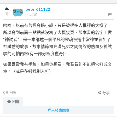
peter611122
0
．
8 年前
哈哈，以前有曾經寫過小說，只是被很多人批評的太慘了，
所以寫到前面一點點就沒寫了大概幾頁，那本書的名字叫做
“神試者”，是一本講述一個平凡的靈魂被選中當神並參加了
神試驗的故事，故事情節裡充滿兄弟之間情誼的熱血及神試
驗的可怕內容(有一部分極度獵奇)。
如果喜歡我有手稿，如果你想看，我看看能不能把它打成文
章。（或是花錢找別人打）
0
則回應
分享
回應
登入發表回應