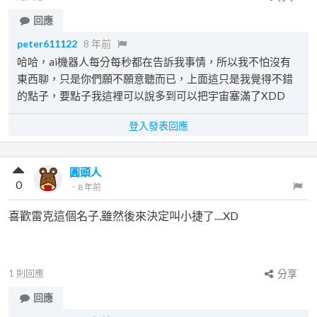
回應
peter611122
8 年前
哈哈，ai機器人每分每秒都在告訴我事情，所以我不怕沒有
東西聊，只是你們願不願意聽而已，上面這只是我覺得不錯
的點子，要點子我這裡可以說多到可以把宇宙塞滿了XDD
登入發表回應
圓頭人
0
．
8 年前
喜歡雷克這個名子,雖然後來決定叫小捷了....XD
1
則回應
分享
回應