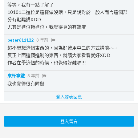
等等，我有一點了解了
10101二進位是這樣做沒錯，只是說對於一般人而言這個部
分有點難講XDD
尤其是進位轉進位，我覺得真的有難度
peter611122
8 年前
超不想想這個東西的，因為好難用中二的方式講唷~~~
反正上面這個進制的東西，就請大家看看就好XDD
作者在學這個的時候，也覺得好難喔!!!
來杯拿鐵
8 年前
我也覺得很有障礙
登入發表回應
登入留言