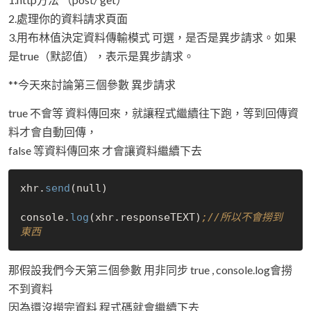
2.處理你的資料請求頁面
3.用布林值決定資料傳輸模式 可選，是否是異步請求。如果
是true（默認值），表示是異步請求。
**今天來討論第三個參數 異步請求
true 不會等 資料傳回來，就讓程式繼續往下跑，等到回傳資
料才會自動回傳，
false 等資料傳回來 才會讓資料繼續下去
xhr.
send
(
null
)

console.
log
(xhr.responseTEXT)
;//所以不會撈到
東西
那假設我們今天第三個參數 用非同步 true , console.log會撈
不到資料
因為還沒撈完資料 程式碼就會繼續下去