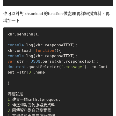
也可以針對 xhr.onload 的function 做處理 再詳細撈資料，再
增加一下
xhr.send(
null
)

console
.log(xhr.responseTEXT);

xhr.onload= 
function
(
)
console
var
 str = 
JSON
document
.questSelector(
'.message'
).textCont
ent =str[
0
].name

}

1.
2.
3.
4.
拿到資料再看要怎麼處理
