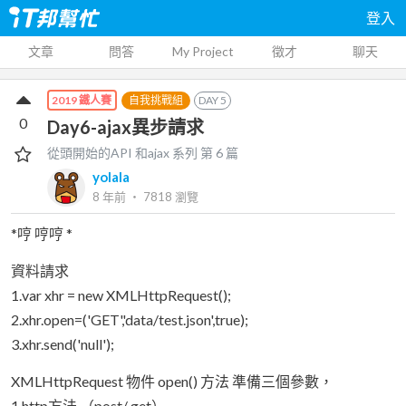
登入
文章
問答
My Project
徵才
聊天
自我挑戰組
DAY
5
2019 鐵人賽
0
Day6-ajax異步請求
從頭開始的API 和ajax
系列 第
6
篇
yolala
8 年前
‧
7818
瀏覽
*哼 哼哼 *
資料請求
1.var xhr = new XMLHttpRequest();
2.xhr.open=('GET','data/test.json',true);
3.xhr.send('null');
XMLHttpRequest 物件 open() 方法 準備三個參數，
1.http方法 （post/ get）