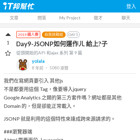
登入
文章
問答
My Project
徵才
聊天
自我挑戰組
DAY
5
2019 鐵人賽
1
Day9-JSONP如何運作ㄦ 給上?子
從頭開始的API 和ajax
系列 第
9
篇
yolala
8 年前
‧
5080
瀏覽
我們在寫網頁要引入 其他js
不是都要用這個 Tag，像要導入jquery
Google Analytics 之類的第三方套件嗎？網址都是其他
Domain 的，但是卻能正常載入。
JSONP 就是利用的這個特性來達成跨來源請求的。
###瀏覽器端
1.html 需要兩段Ｊavascript