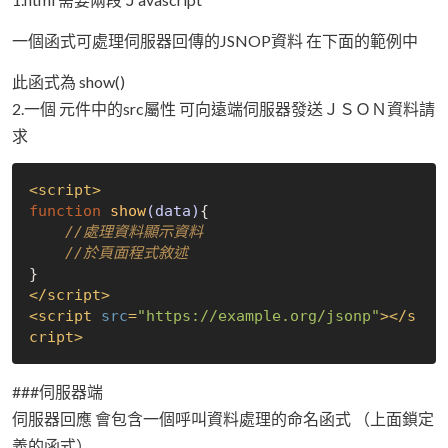
一個函式可處理伺服器回傳的JSNOP資料 在下面的範例中
此函式為 show()
2.一個 元件中的src屬性 可向遠端伺服器發送ＪＳＯＮ資料請
求
<
script
>
function
show
(data)
{

//處理資料顯示資料
//於頁面程式敘述
</
script
>
<
script
src
=
"https://example.org/jsonp"
>
</
s
cript
>
###伺服器端
伺服器回應 會包含一個呼叫資料處理的命名函式 （上面鎖定
義的函式）