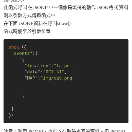
此函式呼叫 在JSONP 中一個像是填補的動作 JSON格式 資料
則以引數方式傳遞函式中
在下面 JSONP資料在呼叫show()
函式時便至於引數位置
show
（{

"events"
:[

     {

"location"
:
"taipei"
;

"date"
:
"OCT 31"
,

"MAP"
:
"img/cat.png"
     }

 ]

注意：利用 JSONP，也可以存取跨來源的資料。但 JSONP