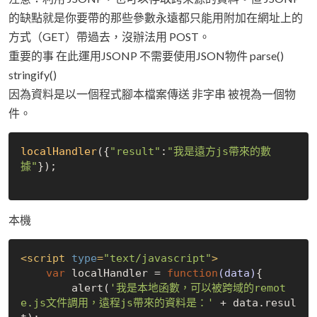
的缺點就是你要帶的那些參數永遠都只能用附加在網址上的
方式（GET）帶過去，沒辦法用 POST。
重要的事 在此運用JSONP 不需要使用JSON物件 parse()
stringify()
因為資料是以一個程式腳本檔案傳送 非字串 被視為一個物
件。
localHandler
({
"result"
:
"我是遠方js帶來的數
據"
});

本機
<
script
type
=
"text/javascript"
>
var
 localHandler = 
function
(data)
{

        alert(
'我是本地函數，可以被跨域的remot
e.js文件調用，遠程js帶來的資料是：'
 + data.resul