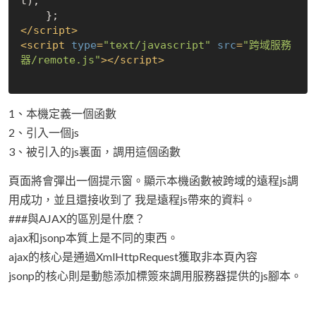
t); 

</
script
>
<
script
type
=
"text/javascript"
src
=
"跨域服務
器/remote.js"
>
</
script
>
1、本機定義一個函數
2、引入一個js
3、被引入的js裏面，調用這個函數
頁面將會彈出一個提示窗。顯示本機函數被跨域的遠程js調
用成功，並且還接收到了 我是遠程js帶來的資料。
###與AJAX的區別是什麽？
ajax和jsonp本質上是不同的東西。
ajax的核心是通過XmlHttpRequest獲取非本頁內容
jsonp的核心則是動態添加標簽來調用服務器提供的js腳本。