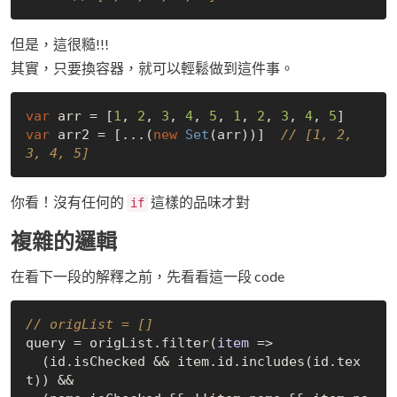
但是，這很糙!!!
其實，只要換容器，就可以輕鬆做到這件事。
var
 arr = [
1
, 
2
, 
3
, 
4
, 
5
, 
1
, 
2
, 
3
, 
4
, 
5
var
 arr2 = [...(
new
Set
(arr))]  
// [1, 2, 
3, 4, 5]
你看！沒有任何的
這樣的品味才對
if
複雜的邏輯
在看下一段的解釋之前，先看看這一段 code
// origList = []
query = origList.filter(
item
 =>
  (id.isChecked && item.id.includes(id.tex
t)) &&
