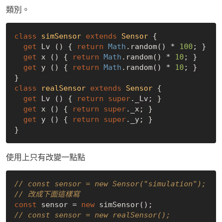
類別。
class
simSensor
extends
Sensor
{

get
 Lv () { 
return
Math
.random() * 
100
; }

get
 x () { 
return
Math
.random() * 
10
; }

get
 y () { 
return
Math
.random() * 
10
; }

class
realSensor
extends
Sensor
{

get
 Lv () { 
return
super
._Lv; }

get
 x () { 
return
super
._x; }

get
 y () { 
return
super
._y; }

使用上只有改變一點點
// const sensor = new Sensor("simulation");
// 改成下面這樣寫
const
 sensor = 
new
// const sensor = new realSensor();