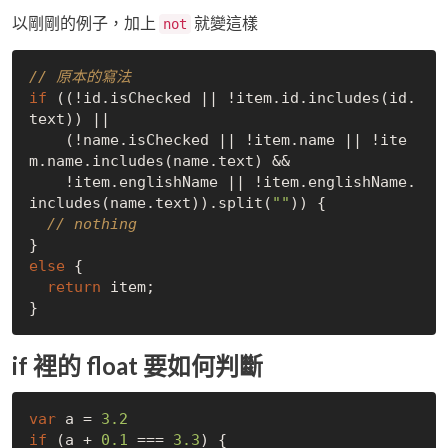
以剛剛的例子，加上
就變這樣
not
// 原本的寫法
if
 ((!id.isChecked || !item.id.includes(id.
text)) ||

    (!name.isChecked || !item.name || !ite
m.name.includes(name.text) && 

    !item.englishName || !item.englishName.
includes(name.text)).split(
""
)) {

// nothing
else
 {

return
 item;

if 裡的 float 要如何判斷
var
 a = 
3.2
if
 (a + 
0.1
 === 
3.3
) {
