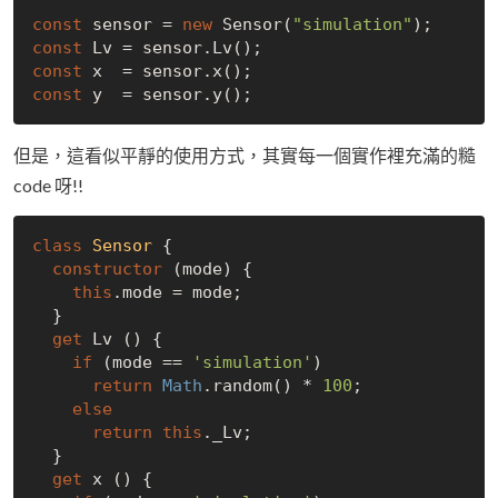
const
 sensor = 
new
 Sensor(
"simulation"
const
const
const
但是，這看似平靜的使用方式，其實每一個實作裡充滿的糙
code 呀!!
class
Sensor
{

constructor
 (mode) {

this
.mode = mode;

  }

get
 Lv () {

if
 (mode == 
'simulation'
)

return
Math
.random() * 
100
;

else
return
this
._Lv;

  }

get
 x () {
