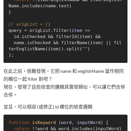
Name.includes(name.text)

}

// origList = []
query = origList.filter(
item
 =>
  id.isChecked && filterId(item) &&

  name.isChecked && filterName(item) || fil
terEnglistName(item)).split(
""
)

在此之前，很難發現，它把 name 和 englishName 當作相同
的欄位一起 filter 對吧？
現在，發現了這些檢查的邏輯其實很類似，可以讓它們合併
合併。
並且，可以相容 (或修正) id 欄位的檢查邏輯
function
isKeyword
 (
word, inputWord
) 
{

return
 !!word && word.includes(inputWord)
