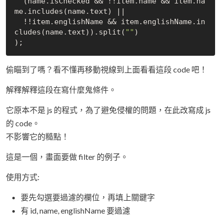
  (name.isChecked && !!item.name && item.na
me.includes(name.text) || 

  !!item.englishName && item.englishName.in
cludes(name.text)).split(
""
)

偷瞄到了嗎？看不懂再移動視線到上面看看這段 code 吧！
解釋解釋這段在寫什麼鬼條件。
它原本不是 js 的程式，為了避免侵權的問題，在此改寫成 js
的 code。
不影響它的糙點！
這是一個，畫面要做 filter 的例子。
使用方式:
要先勾選要過濾的欄位，再填上關鍵字
有 id, name, englishName 要過濾