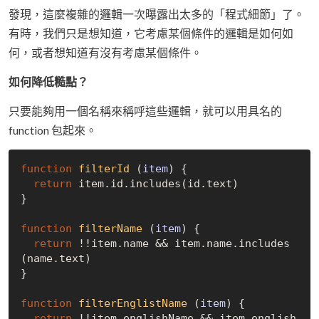
發現，這麼複雜的邏輯一次曝露出太多的「程式細節」了。
有時，我們只是想知道，它考慮某個條件的邏輯是如何如
何，或者想知道有沒有考慮某個條件。
如何降低糙點？
只要能夠用一個名稱來稱呼這些邏輯，就可以用具名的
function 包起來。
function
filterId
 (
item
) 
{

return
 item.id.includes(id.text)

}

function
filterName
 (
item
) 
{

return
 !!item.name && item.name.includes
(name.text)

}

function
filterEnglistName
 (
item
) 
{

return
 !!item.englishName && item.english