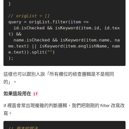
}

// origList = []
query = origList.filter(
item
 =>
  id.isChecked && isKeyword(item.id, id.tex
t) &&

  name.isChecked && isKeyword(item.name, na
me.text) || isKeyword(item.englishName, nam
e.text)).split(
""
)

這樣也可以跟別人說「所有欄位的檢查邏輯是不是相同
的」。
如果這段用在
if
if 裡面會常出現複雜的判斷邏輯，我們把剛剛的 filter 改寫改
寫。
// 原本的寫法