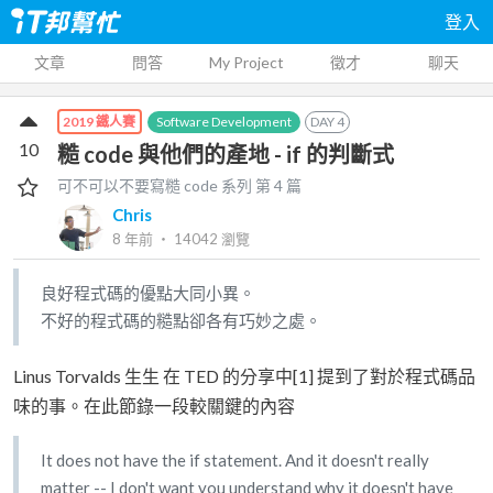
登入
文章
問答
My Project
徵才
聊天
Software Development
DAY
4
2019 鐵人賽
10
糙 code 與他們的產地 - if 的判斷式
可不可以不要寫糙 code
系列 第
4
篇
Chris
8 年前
‧
14042
瀏覽
良好程式碼的優點大同小異。
不好的程式碼的糙點卻各有巧妙之處。
Linus Torvalds 生生 在 TED 的分享中[1] 提到了對於程式碼品
味的事。在此節錄一段較關鍵的內容
It does not have the if statement. And it doesn't really
matter -- I don't want you understand why it doesn't have