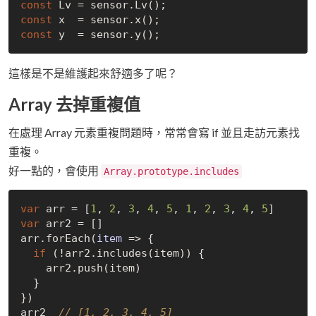
const
const
const
這樣是不是維護起來舒適多了呢？
Array 去掉重複值
在處理 Array 元素重複問題時，常常會寫 if 並且走訪元素找
重複。
好一點的，會使用
Array.prototype.includes
var
 arr = [
1
, 
2
, 
3
, 
4
, 
5
, 
1
, 
2
, 
3
, 
4
, 
5
var
 arr2 = []

arr.forEach(
item
 =>
 {

if
 (!arr2.includes(item)) {

    arr2.push(item)

  }

})

arr2  
// [1, 2, 3, 4, 5]