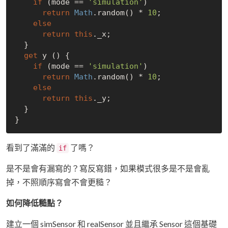
if
 (mode == 
'simulation'
)

return
Math
.random() * 
10
;

else
return
this
._x;

  }

get
 y () {

if
 (mode == 
'simulation'
)

return
Math
.random() * 
10
;

else
return
this
._y;

  }

看到了滿滿的
了嗎？
if
是不是會有漏寫的？寫反寫錯，如果模式很多是不是會亂
掉，不照順序寫會不會更糙？
如何降低糙點？
建立一個 simSensor 和 realSensor 並且繼承 Sensor 這個基礎