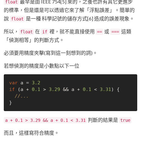
最早是由 IEEE 754[5] 來的，之後也許有其它更進步
float
的標準，但是還是可以透過它來了解「浮點誤差」。簡單的
說
是一種 科學記號的儲存方式[6] 造成的誤差現象。
float
所以，
在
裡，就不能直接使用
或
這類
float
if
==
===
「偵測相等」的判斷方式。
必須要用精度夾擊(寫到這一刻想到的詞)。
若想偵測的精度是小數點以下一位
var
 a = 
3.2
if
 (a + 
0.1
 > 
3.29
 && a + 
0.1
 < 
3.31
) {

//...
判斷的結果是
a + 0.1 > 3.29 && a + 0.1 < 3.31
true
而且，這樣寫符合精度。