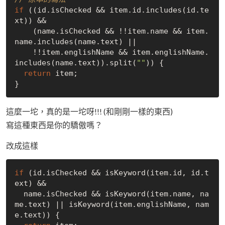
if
 ((id.isChecked && item.id.includes(id.te
xt)) &&

    (name.isChecked && !!item.name && item.
name.includes(name.text) || 

    !!item.englishName && item.englishName.
includes(name.text)).split(
""
)) {

return
 item;

這麼一坨，真的是一坨呀!!! (和剛剛一樣的東西)
寫這種東西是你的驕傲嗎？
改成這樣
if
 (id.isChecked && isKeyword(item.id, id.t
ext) &&

  name.isChecked && isKeyword(item.name, na
me.text) || isKeyword(item.englishName, nam
e.text)) {
