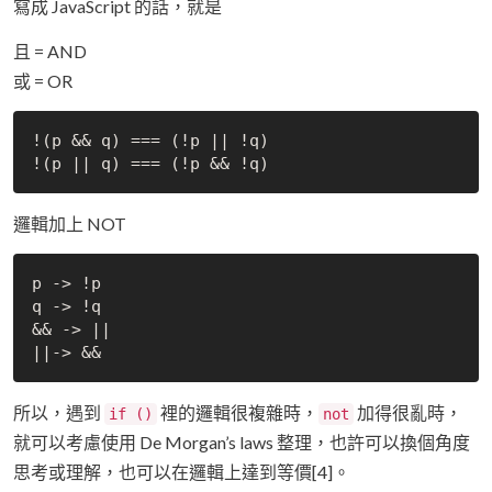
寫成 JavaScript 的話，就是
且 = AND
或 = OR
!(p && q) === (!p || !q)

邏輯加上 NOT
p -> !p

q -> !q

&& -> ||

所以，遇到
裡的邏輯很複雜時，
加得很亂時，
if ()
not
就可以考慮使用 De Morgan’s laws 整理，也許可以換個角度
思考或理解，也可以在邏輯上達到等價[4]。