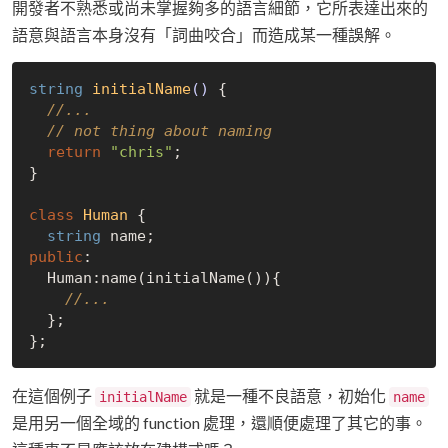
開發者不熟悉或尚未掌握夠多的語言細節，它所表達出來的
語意與語言本身沒有「詞曲咬合」而造成某一種誤解。
string
initialName
()
{

//...
// not thing about naming
return
"chris"
;

}

class
Human
 {
string
public
:

  Human:name(initialName()){

//...
  };

在這個例子
就是一種不良語意，初始化
initialName
name
是用另一個全域的 function 處理，還順便處理了其它的事。