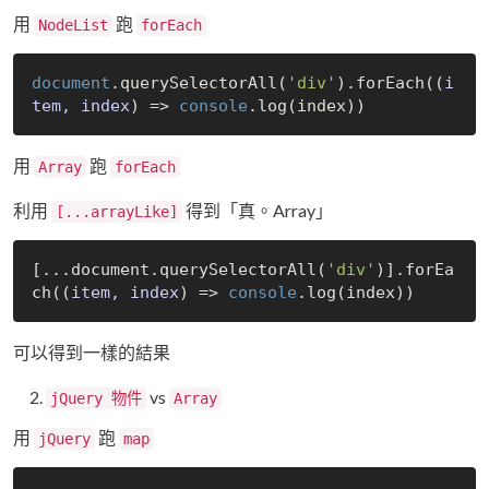
用
跑
NodeList
forEach
document
.querySelectorAll(
'div'
).forEach(
(
i
tem, index
) =>
console
用
跑
Array
forEach
利用
得到「真。Array」
[...arrayLike]
[...document.querySelectorAll(
'div'
)].forEa
ch(
(
item, index
) =>
console
可以得到一樣的結果
vs
jQuery 物件
Array
用
跑
jQuery
map