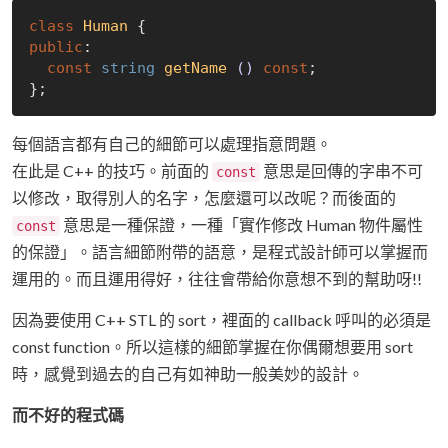
class
Human
 {
public
:

const
string
getName
()
const
;

每個語言都有自己的細節可以處理指意問題。
在此是 C++ 的技巧。前面的
意思是回傳的字串不可
const
以修改，取得別人的名字，怎麼還可以改呢？而後面的
意思是一種保證，一種「實作修改 Human 物件屬性
const
的保證」。語言細節附帶的語意，是程式設計師可以掌握而
運用的。而且運用得好，往往會帶給你意想不到的幫助呀!!
因為要使用 C++ STL 的 sort，裡面的 callback 呼叫的必須是
const function。所以這樣的細節掌握在你偶爾想要用 sort
時，感覺到過去的自己有如神助一般美妙的設計。
而不好的程式碼