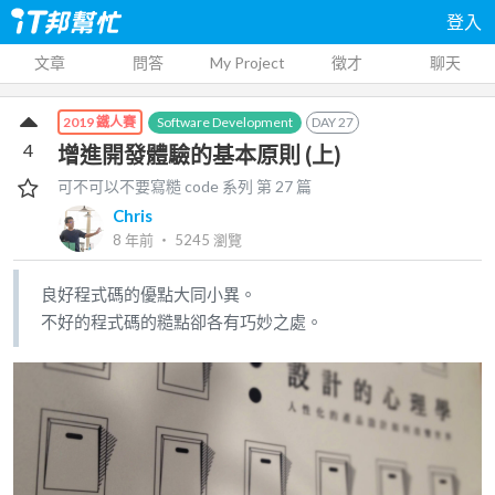
登入
文章
問答
My Project
徵才
聊天
Software Development
DAY
27
2019 鐵人賽
4
增進開發體驗的基本原則 (上)
可不可以不要寫糙 code
系列 第
27
篇
Chris
8 年前
‧
5245
瀏覽
良好程式碼的優點大同小異。
不好的程式碼的糙點卻各有巧妙之處。