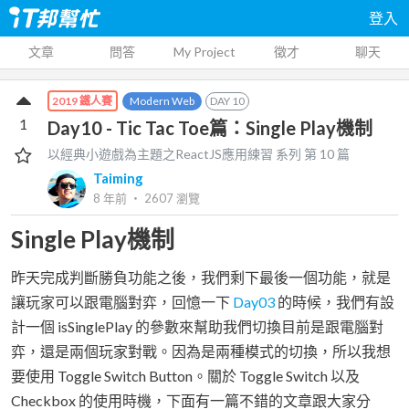
登入
文章
問答
My Project
徵才
聊天
Modern Web
DAY
10
2019 鐵人賽
1
Day10 - Tic Tac Toe篇：Single Play機制
以經典小遊戲為主題之ReactJS應用練習
系列 第
10
篇
Taiming
8 年前
‧
2607
瀏覽
Single Play機制
昨天完成判斷勝負功能之後，我們剩下最後一個功能，就是
讓玩家可以跟電腦對弈，回憶一下
Day03
的時候，我們有設
計一個 isSinglePlay 的參數來幫助我們切換目前是跟電腦對
弈，還是兩個玩家對戰。因為是兩種模式的切換，所以我想
要使用 Toggle Switch Button。關於 Toggle Switch 以及
Checkbox 的使用時機，下面有一篇不錯的文章跟大家分