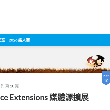
天室
2026 鐵人賽
DAY
10
列 第
10
篇
urce Extensions 媒體源擴展