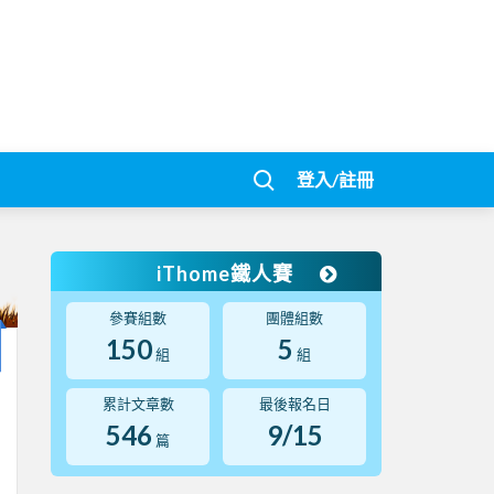
登入/註冊
iThome鐵人賽
參賽組數
團體組數
150
5
組
組
累計文章數
最後報名日
546
9/15
篇