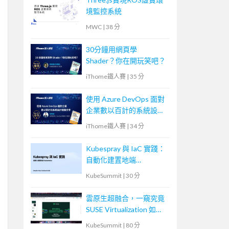
境監控系統
MWC
|
38 分
30分鐘用網頁學
Shader？你在開玩笑吧？
iThome鐵人賽
|
35 分
使用 Azure DevOps 面對
企業數以百計的系統設計
經驗分享
iThome鐵人賽
|
34 分
Kubespray 與 IaC 實踐：
自動化建置地端
Kubernetes
KubeSummit
|
30 分
雲原生超融合，一窺究竟
SUSE Virtualization 如何
解決傳統應用與現代化雲
KubeSummit
|
80 分