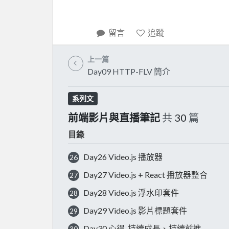
留言
追蹤
上一篇
Day09 HTTP-FLV 簡介
系列文
前端影片與直播筆記
共
30
篇
目錄
Day26 Video.js 播放器
26
Day27 Video.js + React 播放器整合
27
Day28 Video.js 浮水印套件
28
Day29 Video.js 影片標題套件
29
Day30 心得-持續成長、持續前進
30