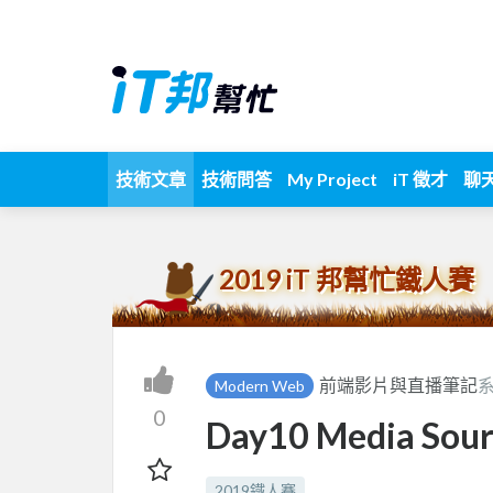
技術文章
技術問答
My Project
iT 徵才
聊
2019 iT 邦幫忙鐵人賽
前端影片與直播筆記
系
Modern Web
0
Day10 Media So
2019鐵人賽