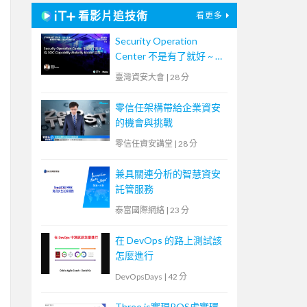
看影片追技術
看更多
Security Operation
Center 不是有了就好 ~ 從
SOC Capability Maturity
臺灣資安大會
|
28 分
Model 談起
零信任架構帶給企業資安
的機會與挑戰
零信任資安講堂
|
28 分
兼具關連分析的智慧資安
託管服務
泰富國際網絡
|
23 分
在 DevOps 的路上測試該
怎麼進行
DevOpsDays
|
42 分
Three.js實現ROS虛實環